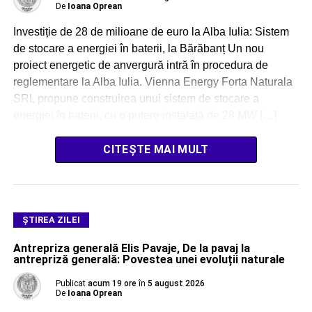
De
Ioana Oprean
Investiție de 28 de milioane de euro la Alba Iulia: Sistem
de stocare a energiei în baterii, la Bărăbanț Un nou
proiect energetic de anvergură intră în procedura de
reglementare la Alba Iulia. Vienna Energy Forta Naturala
SRL propune construirea unui sistem de stocare a
energiei în baterii, cu o putere instalată de 28 MW […]
CITEȘTE MAI MULT
ŞTIREA ZILEI
Antrepriza generală Elis Pavaje, De la pavaj la
antrepriză generală: Povestea unei evoluții naturale
Publicat
acum 19 ore
în
5 august 2026
De
Ioana Oprean