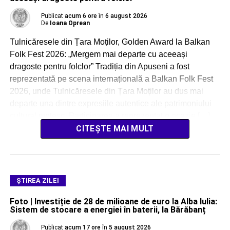
Publicat
acum 6 ore
în
6 august 2026
De
Ioana Oprean
Tulnicăresele din Țara Moților, Golden Award la Balkan
Folk Fest 2026: „Mergem mai departe cu aceeași
dragoste pentru folclor” Tradiția din Apuseni a fost
reprezentată pe scena internațională a Balkan Folk Fest
2026, unde Tulnicăresele din Țara Moților au dus mai
departe una dintre expresiile autentice ale patrimoniului
cultural moțesc. Participarea a reprezentat o ocazie […]
CITEȘTE MAI MULT
ŞTIREA ZILEI
Foto | Investiție de 28 de milioane de euro la Alba Iulia:
Sistem de stocare a energiei în baterii, la Bărăbanț
Publicat
acum 17 ore
în
5 august 2026