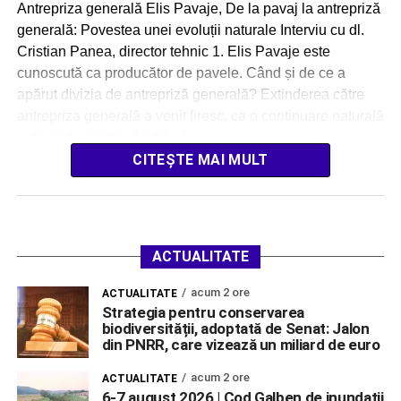
Antrepriza generală Elis Pavaje, De la pavaj la antrepriză
generală: Povestea unei evoluții naturale Interviu cu dl.
Cristian Panea, director tehnic 1. Elis Pavaje este
cunoscută ca producător de pavele. Când și de ce a
apărut divizia de antrepriză generală? Extinderea către
antrepriza generală a venit firesc, ca o continuare naturală
a drumului nostru. Încă […]
CITEȘTE MAI MULT
ACTUALITATE
acum 2 ore
ACTUALITATE
Strategia pentru conservarea
biodiversității, adoptată de Senat: Jalon
din PNRR, care vizează un miliard de euro
acum 2 ore
ACTUALITATE
6-7 august 2026 | Cod Galben de inundații