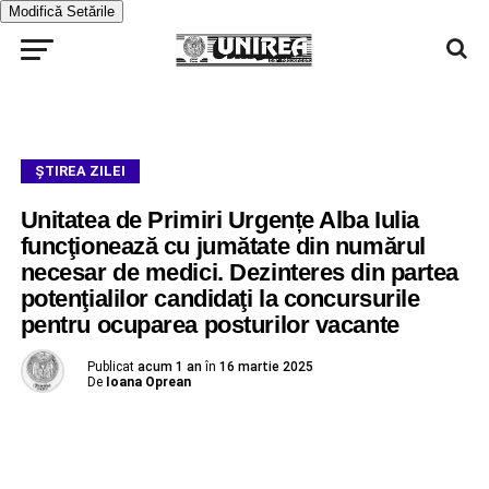
Modifică Setările
ŞTIREA ZILEI
Unitatea de Primiri Urgențe Alba Iulia
funcţionează cu jumătate din numărul
necesar de medici. Dezinteres din partea
potenţialilor candidaţi la concursurile
pentru ocuparea posturilor vacante
Publicat
acum 1 an
în
16 martie 2025
De
Ioana Oprean