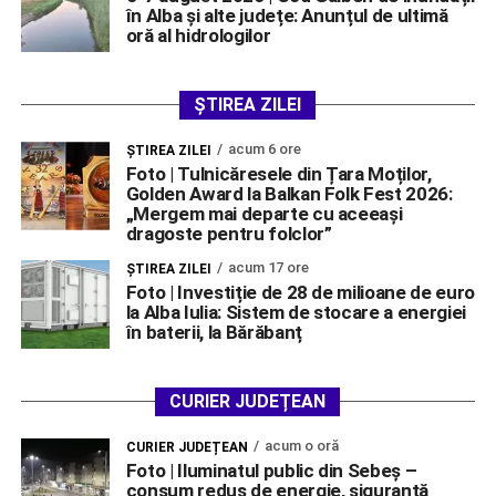
în Alba și alte județe: Anunțul de ultimă
oră al hidrologilor
ȘTIREA ZILEI
acum 6 ore
ŞTIREA ZILEI
Foto | Tulnicăresele din Țara Moților,
Golden Award la Balkan Folk Fest 2026:
„Mergem mai departe cu aceeași
dragoste pentru folclor”
acum 17 ore
ŞTIREA ZILEI
Foto | Investiție de 28 de milioane de euro
la Alba Iulia: Sistem de stocare a energiei
în baterii, la Bărăbanț
CURIER JUDEȚEAN
acum o oră
CURIER JUDEȚEAN
Foto | Iluminatul public din Sebeș –
consum redus de energie, siguranță