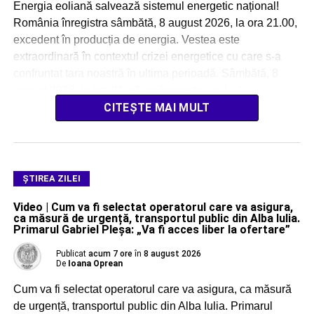
Energia eoliană salvează sistemul energetic național!
România înregistra sâmbătă, 8 august 2026, la ora 21.00,
excedent în producția de energia. Vestea este
extraordinară în contextul crizei energetice cu care s-a
confruntat țara noastră în ultima perioadă. Sâmbătă, 8
august 2026, la ora 21.o0, se înregistra un […]
CITEȘTE MAI MULT
ŞTIREA ZILEI
Video | Cum va fi selectat operatorul care va asigura,
ca măsură de urgență, transportul public din Alba Iulia.
Primarul Gabriel Pleșa: „Va fi acces liber la ofertare”
Publicat
acum 7 ore
în
8 august 2026
De
Ioana Oprean
Cum va fi selectat operatorul care va asigura, ca măsură
de urgență, transportul public din Alba Iulia. Primarul