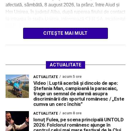
afectată, sâmbătă, 8 august 2026, la prânz, între Aiud și
Hm Unirea, în județul Alba, după ruperea firului de contact
la intrarea în stația Unirea, informează CFR SA. Incidentul
s-a […]
CITEȘTE MAI MULT
ACTUALITATE
acum 5 ore
ACTUALITATE
Video | Luptă acerbă și dincolo de ape:
Ștefania Man, campioană la paracaiac,
trage un semnal de alarmă asupra
discriminării din sportul românesc / „Este
cumva un cerc închis”
acum 8 ore
ACTUALITATE
Ionuț Fulea, pe scena principală UNTOLD
2026: Folclorul românesc ajunge în
centrul celui mai mare festival de la Cluj