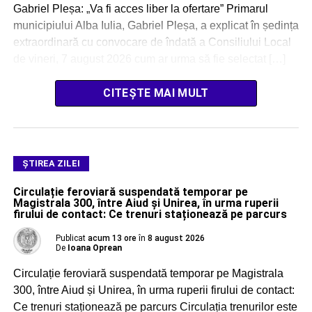
Gabriel Pleșa: „Va fi acces liber la ofertare” Primarul
municipiului Alba Iulia, Gabriel Pleșa, a explicat în ședința
extraordinară cu convocare de îndată a Consiliului Local
de vineri, 7 august 2026 cum ar urma să fie selectat […]
CITEȘTE MAI MULT
ŞTIREA ZILEI
Circulație feroviară suspendată temporar pe
Magistrala 300, între Aiud și Unirea, în urma ruperii
firului de contact: Ce trenuri staționează pe parcurs
Publicat
acum 13 ore
în
8 august 2026
De
Ioana Oprean
Circulație feroviară suspendată temporar pe Magistrala
300, între Aiud și Unirea, în urma ruperii firului de contact:
Ce trenuri staționează pe parcurs Circulația trenurilor este