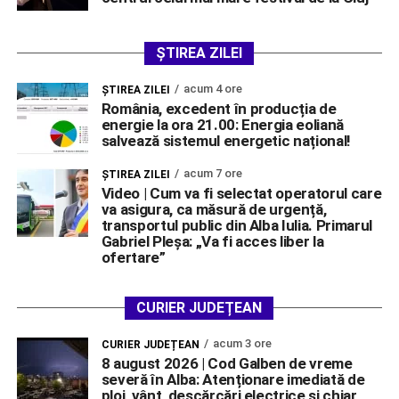
ȘTIREA ZILEI
acum 4 ore
ŞTIREA ZILEI
România, excedent în producția de
energie la ora 21.00: Energia eoliană
salvează sistemul energetic național!
acum 7 ore
ŞTIREA ZILEI
Video | Cum va fi selectat operatorul care
va asigura, ca măsură de urgență,
transportul public din Alba Iulia. Primarul
Gabriel Pleșa: „Va fi acces liber la
ofertare”
CURIER JUDEȚEAN
acum 3 ore
CURIER JUDEȚEAN
8 august 2026 | Cod Galben de vreme
severă în Alba: Atenționare imediată de
ploi, vânt, descărcări electrice și chiar