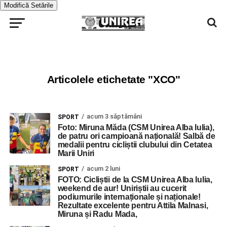
Modifică Setările
Articolele etichetate "XCO"
acum 3 săptămâni
SPORT
Foto: Miruna Măda (CSM Unirea Alba Iulia),
de patru ori campioană națională! Salbă de
medalii pentru cicliștii clubului din Cetatea
Marii Uniri
acum 2 luni
SPORT
FOTO: Cicliștii de la CSM Unirea Alba Iulia,
weekend de aur! Uniriștii au cucerit
podiumurile internaționale și naționale!
Rezultate excelente pentru Attila Malnasi,
Miruna și Radu Mada,