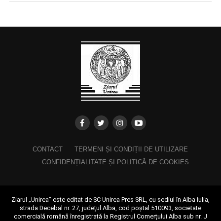
CONTACT
TERMENI ȘI CONDIȚII DE UTILIZARE
CONFIDENȚIALITATE ȘI POLITICĂ DE COOKIES
Ziarul „Unirea” este editat de SC Unirea Pres SRL, cu sediul în Alba Iulia,
strada Decebal nr. 27, județul Alba, cod poștal 510093, societate
comercială română înregistrată la Registrul Comerțului Alba sub nr. J