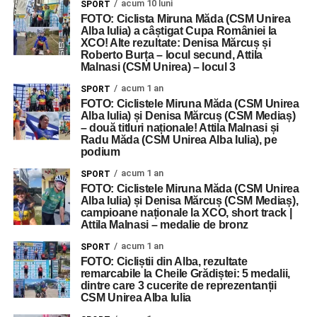
acum 10 luni
SPORT
FOTO: Ciclista Miruna Măda (CSM Unirea
Alba Iulia) a câștigat Cupa României la
XCO! Alte rezultate: Denisa Mărcuș și
Roberto Burța – locul secund, Attila
Malnasi (CSM Unirea) – locul 3
acum 1 an
SPORT
FOTO: Ciclistele Miruna Măda (CSM Unirea
Alba Iulia) și Denisa Mărcuș (CSM Mediaș)
– două titluri naționale! Attila Malnasi și
Radu Măda (CSM Unirea Alba Iulia), pe
podium
acum 1 an
SPORT
FOTO: Ciclistele Miruna Măda (CSM Unirea
Alba Iulia) și Denisa Mărcuș (CSM Mediaș),
campioane naționale la XCO, short track |
Attila Malnasi – medalie de bronz
acum 1 an
SPORT
FOTO: Cicliștii din Alba, rezultate
remarcabile la Cheile Grădiștei: 5 medalii,
dintre care 3 cucerite de reprezentanții
CSM Unirea Alba Iulia