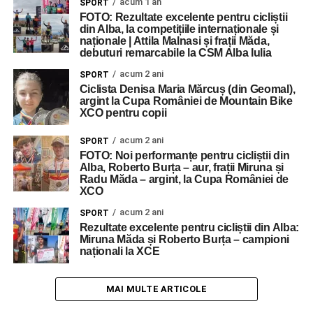
acum 1 an
SPORT
FOTO: Rezultate excelente pentru cicliștii
din Alba, la competițiile internaționale și
naționale | Attila Malnasi și frații Măda,
debuturi remarcabile la CSM Alba Iulia
acum 2 ani
SPORT
Ciclista Denisa Maria Mărcuș (din Geomal),
argint la Cupa României de Mountain Bike
XCO pentru copii
acum 2 ani
SPORT
FOTO: Noi performanțe pentru cicliștii din
Alba, Roberto Burța – aur, frații Miruna și
Radu Măda – argint, la Cupa României de
XCO
acum 2 ani
SPORT
Rezultate excelente pentru cicliștii din Alba:
Miruna Măda și Roberto Burța – campioni
naționali la XCE
MAI MULTE ARTICOLE