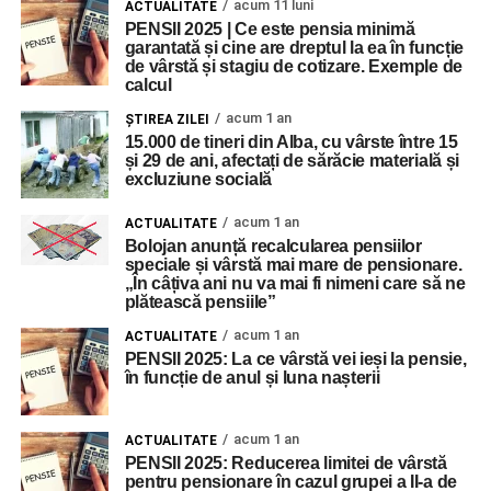
acum 11 luni
ACTUALITATE
PENSII 2025 | Ce este pensia minimă
garantată și cine are dreptul la ea în funcție
de vârstă și stagiu de cotizare. Exemple de
calcul
acum 1 an
ŞTIREA ZILEI
15.000 de tineri din Alba, cu vârste între 15
și 29 de ani, afectați de sărăcie materială și
excluziune socială
acum 1 an
ACTUALITATE
Bolojan anunță recalcularea pensiilor
speciale și vârstă mai mare de pensionare.
„În câțiva ani nu va mai fi nimeni care să ne
plătească pensiile”
acum 1 an
ACTUALITATE
PENSII 2025: La ce vârstă vei ieși la pensie,
în funcție de anul și luna nașterii
acum 1 an
ACTUALITATE
PENSII 2025: Reducerea limitei de vârstă
pentru pensionare în cazul grupei a II-a de