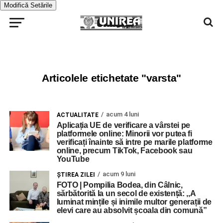
Modifică Setările
Articolele etichetate "varsta"
acum 4 luni
ACTUALITATE
Aplicația UE de verificare a vârstei pe
platformele online: Minorii vor putea fi
verificați înainte să intre pe marile platforme
online, precum TikTok, Facebook sau
YouTube
acum 9 luni
ŞTIREA ZILEI
FOTO | Pompilia Bodea, din Câlnic,
sărbătorită la un secol de existență: ,,A
luminat mințile și inimile multor generații de
elevi care au absolvit școala din comună”