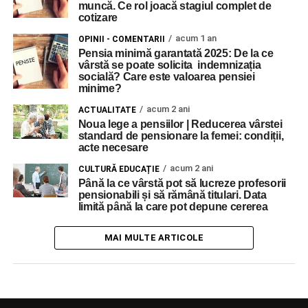
muncă. Ce rol joacă stagiul complet de
cotizare
acum 1 an
OPINII - COMENTARII
Pensia minimă garantată 2025: De la ce
vârstă se poate solicita indemnizația
socială? Care este valoarea pensiei
minime?
acum 2 ani
ACTUALITATE
Noua lege a pensiilor | Reducerea vârstei
standard de pensionare la femei: condiții,
acte necesare
acum 2 ani
CULTURĂ EDUCAȚIE
Până la ce vârstă pot să lucreze profesorii
pensionabili și să rămână titulari. Data
limită până la care pot depune cererea
MAI MULTE ARTICOLE