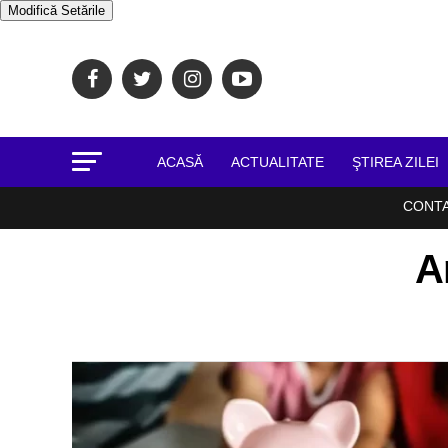
Modifică Setările
ACASĂ
ACTUALITATE
ŞTIREA ZILEI
CONT
A