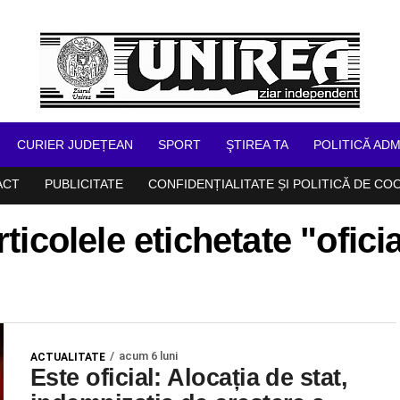
CURIER JUDEȚEAN
SPORT
ŞTIREA TA
POLITICĂ ADM
ACT
PUBLICITATE
CONFIDENȚIALITATE ȘI POLITICĂ DE CO
rticolele etichetate "oficia
acum 6 luni
ACTUALITATE
Este oficial: Alocația de stat,