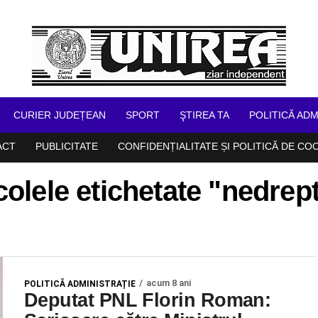
CURIER JUDEȚEAN
SPORT
ŞTIREA TA
POLITICĂ ADM
ACT
PUBLICITATE
CONFIDENȚIALITATE ȘI POLITICĂ DE CO
colele etichetate "nedrep
acum 8 ani
POLITICĂ ADMINISTRAȚIE
Deputat PNL Florin Roman: