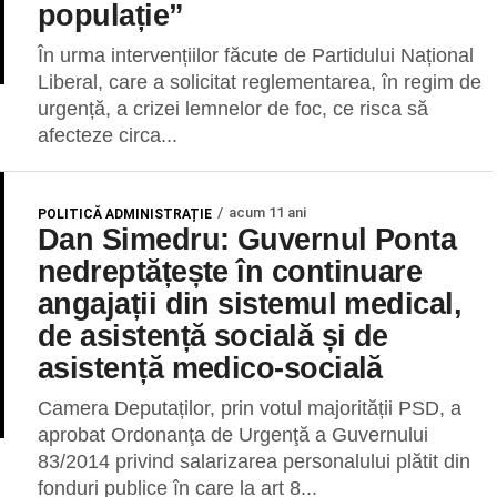
populație”
În urma intervențiilor făcute de Partidului Național
Liberal, care a solicitat reglementarea, în regim de
urgență, a crizei lemnelor de foc, ce risca să
afecteze circa...
acum 11 ani
POLITICĂ ADMINISTRAȚIE
Dan Simedru: Guvernul Ponta
nedreptățește în continuare
angajații din sistemul medical,
de asistență socială și de
asistență medico-socială
Camera Deputaților, prin votul majorității PSD, a
aprobat Ordonanţa de Urgenţă a Guvernului
83/2014 privind salarizarea personalului plătit din
fonduri publice în care la art 8...