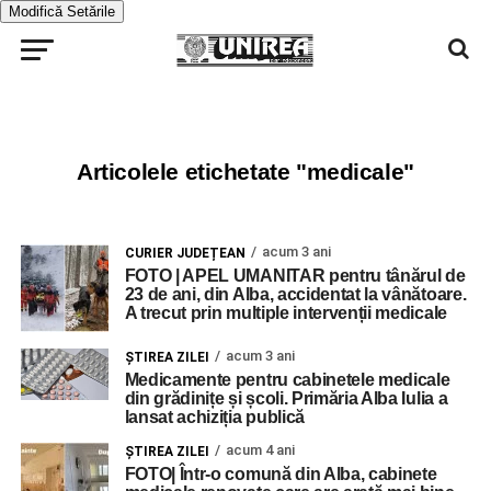
Modifică Setările
Articolele etichetate "medicale"
acum 3 ani
CURIER JUDEȚEAN
FOTO | APEL UMANITAR pentru tânărul de
23 de ani, din Alba, accidentat la vânătoare.
A trecut prin multiple intervenții medicale
acum 3 ani
ŞTIREA ZILEI
Medicamente pentru cabinetele medicale
din grădinițe și școli. Primăria Alba Iulia a
lansat achiziția publică
acum 4 ani
ŞTIREA ZILEI
FOTO| Într-o comună din Alba, cabinete