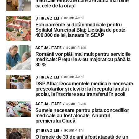
medicale renovate care are arată mai bine
ca cele de la oraș!
acum 4 ani
ŞTIREA ZILEI
Echipamente și dotări medicale pentru
Spitalul Municipal Blaj: Licitația de peste
400.000 de lei, lansate în SEAP
acum 4 ani
ACTUALITATE
Românii vor plăti mai mult pentru serviciile
medicale: Prețurile s-au majorat cu până la
30 %
acum 4 ani
ŞTIREA ZILEI
DSP Alba: Documentele medicale necesare
preșcolarilor și elevilor la începutul anului
școlar, la înscriere sau transferul în școli
acum 4 ani
ACTUALITATE
Sumele necesare pentru plata concediilor
medicale au fost alocate. Anunțul
premierului Ciucă
acum 4 ani
ŞTIREA ZILEI
O femeie de 30 de ani a fost atacată de un