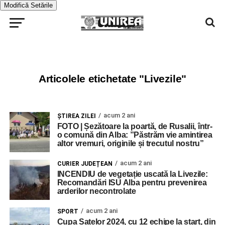
Modifică Setările
Articolele etichetate "Livezile"
acum 2 ani
ŞTIREA ZILEI
FOTO | Șezătoare la poartă, de Rusalii, într-
o comună din Alba: ”Păstrăm vie amintirea
altor vremuri, originile și trecutul nostru”
acum 2 ani
CURIER JUDEȚEAN
INCENDIU de vegetație uscată la Livezile:
Recomandări ISU Alba pentru prevenirea
arderilor necontrolate
acum 2 ani
SPORT
Cupa Satelor 2024, cu 12 echipe la start, din