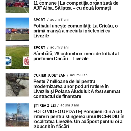
11 comune | La competiția organizată de
AJF Alba, Săliștea – cu două formații
acum 3 ani
SPORT
Fotbalul unește comunități: La Cricău, o
primă manșă a meciului prieteniei cu
Livezile
acum 3 ani
SPORT
Sâmbătă, 28 octombrie, meci de fotbal al
prieteniei Cricău – Livezile
acum 3 ani
CURIER JUDEȚEAN
Peste 7 milioane de lei pentru
modernizarea unor poduri rutiere în
Livezile și Poiana Aiudului: A fost semnat
contractul de finanțare
acum 3 ani
ŞTIREA ZILEI
FOTO VIDEO UPDATE| Pompierii din Aiud
intervin pentru stingerea unui INCENDIU în
localitatea Livezile. Un adăpost pentru oi a
izbucnit în flăcări