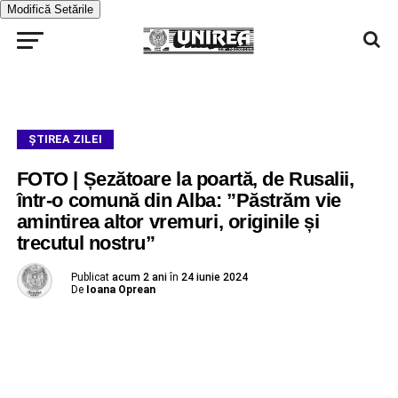
Modifică Setările
ŞTIREA ZILEI
FOTO | Șezătoare la poartă, de Rusalii,
într-o comună din Alba: ”Păstrăm vie
amintirea altor vremuri, originile și
trecutul nostru”
Publicat
acum 2 ani
în
24 iunie 2024
De
Ioana Oprean