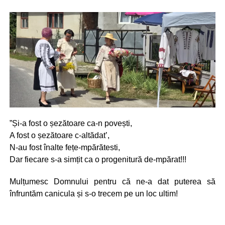
”Și-a fost o șezătoare ca-n povești,
A fost o șezătoare c-altădat’,
N-au fost înalte fețe-mpărătesti,
Dar fiecare s-a simțit ca o progenitură de-mpărat!!!
Mulțumesc Domnului pentru că ne-a dat puterea să
înfruntăm canicula și s-o trecem pe un loc ultim!