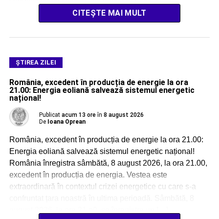
condiții privind studiile, vechimea în muncă […]
CITEȘTE MAI MULT
ŞTIREA ZILEI
România, excedent în producția de energie la ora
21.00: Energia eoliană salvează sistemul energetic
național!
Publicat
acum 13 ore
în
8 august 2026
De
Ioana Oprean
România, excedent în producția de energie la ora 21.00:
Energia eoliană salvează sistemul energetic național!
România înregistra sâmbătă, 8 august 2026, la ora 21.00,
excedent în producția de energia. Vestea este
extraordinară în contextul crizei energetice cu care s-a
confruntat țara noastră în ultima perioadă. Sâmbătă, 8
august 2026, la ora 21.o0, se înregistra un […]