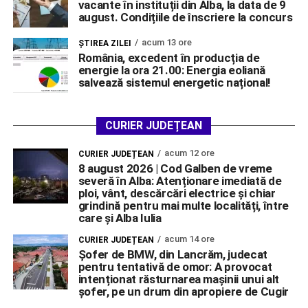
vacante în instituții din Alba, la data de 9
august. Condițiile de înscriere la concurs
acum 13 ore
ŞTIREA ZILEI
România, excedent în producția de
energie la ora 21.00: Energia eoliană
salvează sistemul energetic național!
CURIER JUDEȚEAN
acum 12 ore
CURIER JUDEȚEAN
8 august 2026 | Cod Galben de vreme
severă în Alba: Atenționare imediată de
ploi, vânt, descărcări electrice și chiar
grindină pentru mai multe localități, între
care și Alba Iulia
acum 14 ore
CURIER JUDEȚEAN
Șofer de BMW, din Lancrăm, judecat
pentru tentativă de omor: A provocat
intenționat răsturnarea mașinii unui alt
șofer, pe un drum din apropiere de Cugir