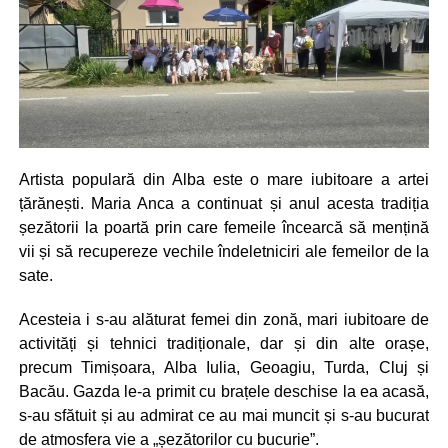
Artista populară din Alba este o mare iubitoare a artei
țărănești. Maria Anca a continuat și anul acesta tradiția
șezătorii la poartă prin care femeile încearcă să mențină
vii și să recupereze vechile îndeletniciri ale femeilor de la
sate.
Acesteia i s-au alăturat femei din zonă, mari iubitoare de
activități și tehnici tradiționale, dar și din alte orașe,
precum Timișoara, Alba Iulia, Geoagiu, Turda, Cluj și
Bacău. Gazda le-a primit cu brațele deschise la ea acasă,
s-au sfătuit și au admirat ce au mai muncit și s-au bucurat
de atmosfera vie a „șezătorilor cu bucurie”.