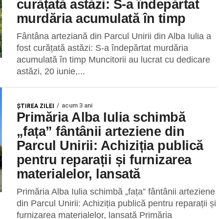
curățată astăzi: S-a îndepărtat
murdăria acumulată în timp
Fântâna arteziană din Parcul Unirii din Alba Iulia a
fost curățată astăzi: S-a îndepărtat murdăria
acumulată în timp Muncitorii au lucrat cu dedicare
astăzi, 20 iunie,...
acum 3 ani
ŞTIREA ZILEI
Primăria Alba Iulia schimbă
„fața” fântânii arteziene din
Parcul Unirii: Achiziția publică
pentru reparații și furnizarea
materialelor, lansată
Primăria Alba Iulia schimbă „fața” fântânii arteziene
din Parcul Unirii: Achiziția publică pentru reparații și
furnizarea materialelor, lansată Primăria