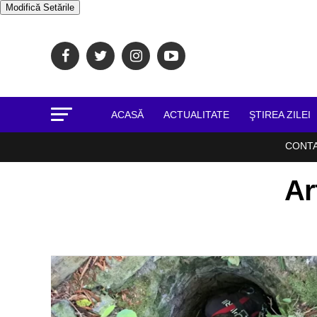
Modifică Setările
ACASĂ
ACTUALITATE
ŞTIREA ZILEI
CONT
Ar