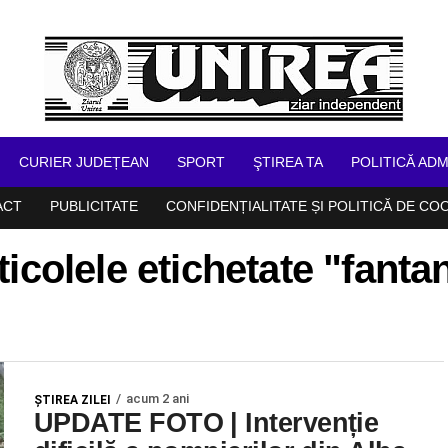
CURIER JUDEȚEAN
SPORT
ŞTIREA TA
POLITICĂ ADM
ACT
PUBLICITATE
CONFIDENȚIALITATE ȘI POLITICĂ DE CO
ticolele etichetate "fanta
acum 2 ani
ŞTIREA ZILEI
UPDATE FOTO | Intervenție