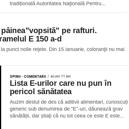
tradițională Autoritatea Naţională Pentru...
ă pâinea”vopsită” pe rafturi.
ramelul E 150 a-d
 la punct noile reţete. Din 15 ianuarie, coloranţii nu mai
acum 11 ani
OPINII - COMENTARII
Lista E-urilor care nu pun în
pericol sănătatea
Auzim destul de des că aditivii alimentari, cunoscuți
generic sub denumirea de ”E”-uri, dăunează grav
sănătății, dar știați că nu tot ceea ce este E este...