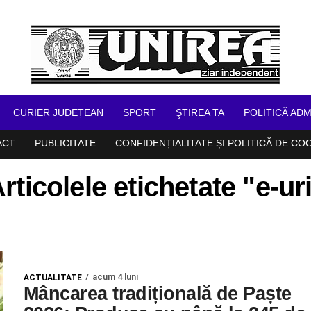
CURIER JUDEȚEAN
SPORT
ŞTIREA TA
POLITICĂ ADM
ACT
PUBLICITATE
CONFIDENȚIALITATE ȘI POLITICĂ DE CO
rticolele etichetate "e-ur
acum 4 luni
ACTUALITATE
Mâncarea tradițională de Paște