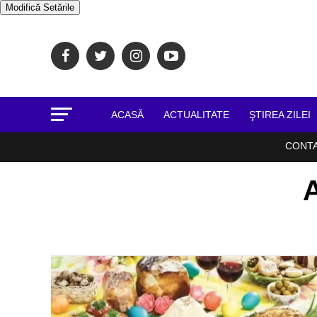
Modifică Setările
ACASĂ
ACTUALITATE
ŞTIREA ZILEI
CONT
A