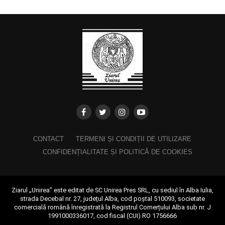
CONTACT
TERMENI ȘI CONDIȚII DE UTILIZARE
CONFIDENȚIALITATE ȘI POLITICĂ DE COOKIES
Ziarul „Unirea” este editat de SC Unirea Pres SRL, cu sediul în Alba Iulia,
strada Decebal nr. 27, județul Alba, cod poștal 510093, societate
comercială română înregistrată la Registrul Comerțului Alba sub nr. J
1991000336017, cod fiscal (CUI) RO 1756666