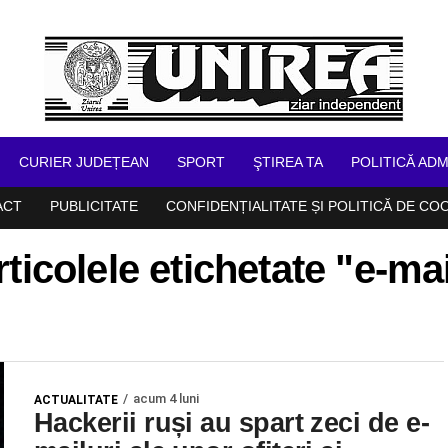
CURIER JUDEȚEAN
SPORT
ŞTIREA TA
POLITICĂ ADM
ACT
PUBLICITATE
CONFIDENȚIALITATE ȘI POLITICĂ DE CO
rticolele etichetate "e-mai
acum 4 luni
ACTUALITATE
Hackerii ruși au spart zeci de e-