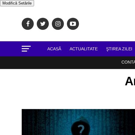
Modifică Setările
ACASĂ
ACTUALITATE
ŞTIREA ZILEI
CONT
A