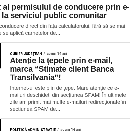
at al permisului de conducere prin e-
 la serviciul public comunitar
onducere direct din faţa calculatorului, fără să se mai
 se aplică carnetelor de...
acum 14 ani
CURIER JUDEȚEAN
Atenție la țepele prin e-mail,
marca “Stimate client Banca
Transilvania”!
Internet-ul este plin de țepe. Mare atenție ce e-
mailuri deschideți din secțiunea SPAM! În ultimele
zile am primit mai multe e-mailuri redirecționate în
secțiunea SPAM de...
acum 14 ani
POLITICĂ ADMINISTRAȚIE