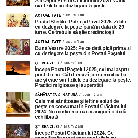
A început Postul Crăciunului 2025: Când
sunt zilele cu dezlegare la pește
acum 1 an
ACTUALITATE
Postul Sfinților Petru și Pavel 2025: Zilele
cu dezlegare la pește până în data de 29
iunie. Ce trebuie să știe credincioșii
acum 1 an
ACTUALITATE
Buna Vestire 2025: Pe ce dată pică prima zi
cu dezlegare la pește din Postul Paștelui
acum 1 an
ŞTIREA ZILEI
Începe Postul Paștelui 2025, cel mai aspru
post din an. Cât durează, ce seminificație
are și care sunt zilele cu dezlegare la pește.
Practici religioase și superstiții
acum 2 ani
SĂNĂTATEA ȘI NATURĂ
Cele mai sănătoase și ieftine soiuri de
pește de consumat în Postul Crăciunului
2024: Nu conțin mercur și asigură o dietă
echilibrată
acum 2 ani
ŞTIREA ZILEI
Începe Postul Crăciunului 2024: Ce