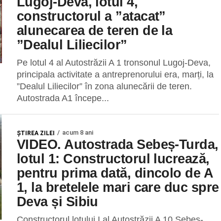
Lugoj-Deva, lotul 4,
constructorul a ”atacat”
alunecarea de teren de la
”Dealul Liliecilor”
Pe lotul 4 al Autostrăzii A 1 tronsonul Lugoj-Deva,
principala activitate a antreprenorului era, marți, la
”Dealul Liliecilor” în zona alunecării de teren.
Autostrada A1 începe...
acum 8 ani
ŞTIREA ZILEI
VIDEO. Autostrada Sebeș-Turda,
lotul 1: Constructorul lucrează,
pentru prima dată, dincolo de A
1, la bretelele mari care duc spre
Deva și Sibiu
Constructorul lotului I al Autostrăzii A 10 Sebeș-