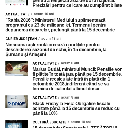
pentru a respecta ziua de doliu național.
Precizări pentru cei care au cumpărat bilete
acum 10 ani
ACTUALITATE
”Rabla 2016″: Ministerul Mediului suplimentează
programul cu 23 de milioane lei. Termenul pentru
depunerea dosarelor, prelungit până la 15 decembrie
acum 13 ani
CURIER JUDEȚEAN
Ninsoarea așternută creează condițiile pentru
deschiderea sezonul de schii, în 15 decembrie, la
Șureanu și Arieșeni
acum 8 ani
ACTUALITATE
Marius Budăi, ministrul Muncii: Pensiile vor
fi plătite în toată țara până pe 15 decembrie.
Pensiile recalculate intră în plată din 1
octombrie 2018,indiferent când se va
termina de calculat ultimul dosar
acum 8 ani
ACTUALITATE
Black Friday la Fisc: Obligaţiile fiscale
achitate până la 15 decembrie se reduc cu
până la 10%
acum 10 ani
CULTURĂ EDUCAȚIE