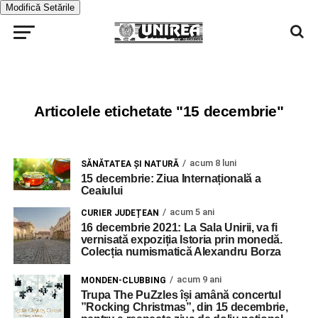
Modifică Setările
Articolele etichetate "15 decembrie"
acum 8 luni
SĂNĂTATEA ȘI NATURĂ
15 decembrie: Ziua Internațională a
Ceaiului
acum 5 ani
CURIER JUDEȚEAN
16 decembrie 2021: La Sala Unirii, va fi
vernisată expoziția Istoria prin monedă.
Colecția numismatică Alexandru Borza
acum 9 ani
MONDEN-CLUBBING
Trupa The PuZzles își amână concertul
”Rocking Christmas”, din 15 decembrie,