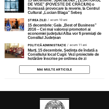
15 decembrie: Spectacolul „ŢESĂTORUL
DE VISE” (POVESTE DE CRĂCIUN) o
frumoasă provocare la reverie, la Centrul
Cultural „Lucian Blaga” Sebeş
acum 10 ani
ŞTIREA ZILEI
15 decembrie: Gala „Best of Business”
2016 – Cei mai valoroşi promotori ai
economiei judeţului Alba vor fi premiați de
Consiliul Județean
acum 11 ani
POLITICĂ ADMINISTRAȚIE
Marți, 15 decembrie, Ședința de îndată a
Consiliului local Cugir. Vezi proiectele de
hotărâre înscrise pe ordinea de zi
MAI MULTE ARTICOLE