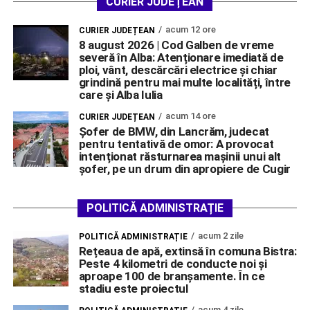
CURIER JUDEȚEAN
acum 12 ore
CURIER JUDEȚEAN
8 august 2026 | Cod Galben de vreme
severă în Alba: Atenționare imediată de
ploi, vânt, descărcări electrice și chiar
grindină pentru mai multe localități, între
care și Alba Iulia
acum 14 ore
CURIER JUDEȚEAN
Șofer de BMW, din Lancrăm, judecat
pentru tentativă de omor: A provocat
intenționat răsturnarea mașinii unui alt
șofer, pe un drum din apropiere de Cugir
POLITICĂ ADMINISTRAȚIE
acum 2 zile
POLITICĂ ADMINISTRAȚIE
Rețeaua de apă, extinsă în comuna Bistra:
Peste 4 kilometri de conducte noi și
aproape 100 de branșamente. În ce
stadiu este proiectul
acum 4 zile