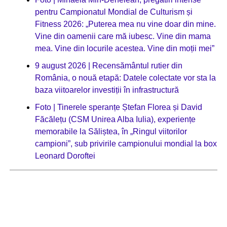
pentru Campionatul Mondial de Culturism și
Fitness 2026: „Puterea mea nu vine doar din mine.
Vine din oamenii care mă iubesc. Vine din mama
mea. Vine din locurile acestea. Vine din moții mei”
9 august 2026 | Recensământul rutier din
România, o nouă etapă: Datele colectate vor sta la
baza viitoarelor investiții în infrastructură
Foto | Tinerele speranțe Ștefan Florea și David
Făcălețu (CSM Unirea Alba Iulia), experiențe
memorabile la Săliștea, în „Ringul viitorilor
campioni”, sub privirile campionului mondial la box
Leonard Doroftei