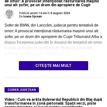
de omor: A provocat intenționat răsturnarea mașinii
unui alt șofer, pe un drum din apropiere de Cugir
Publicat
acum 14 ore
în
8 august 2026
De
Ioana Oprean
Șofer de BMW, din Lancrăm, judecat pentru tentativă de
omor: A provocat intenționat răsturnarea mașinii unui alt
șofer, pe un drum din apropiere de Cugir Tribunalul Alba a
dispus începerea judecății în dosarul de tentativă de omor
în care va fi judecat un bărbat de 36 de ani Lancrăm.
Instanța a respins toate cererile și […]
CITEȘTE MAI MULT
CURIER JUDEȚEAN
Video | Cum va arăta Bulevardul Republicii din Blaj după
transformarea în zonă pietonală: Spații verzi, piste