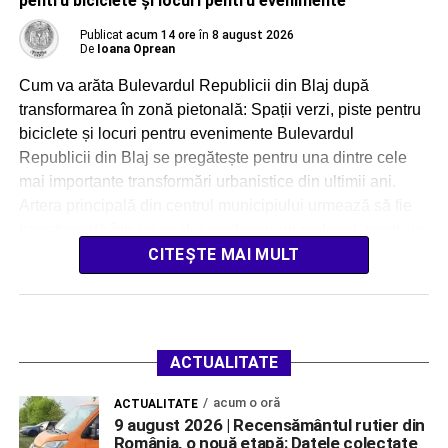
pentru biciclete și locuri pentru evenimente
Publicat
acum 14 ore
în
8 august 2026
De
Ioana Oprean
Cum va arăta Bulevardul Republicii din Blaj după
transformarea în zonă pietonală: Spații verzi, piste pentru
biciclete și locuri pentru evenimente Bulevardul
Republicii din Blaj se pregătește pentru una dintre cele
mai importante transformări urbanistice din ultimii ani.
Artera principală din centrul municipiului urmează să fie
transformată într-un spațiu predominant pietonal, printr-un
proiect estimat la […]
CITEȘTE MAI MULT
ACTUALITATE
acum o oră
ACTUALITATE
9 august 2026 | Recensământul rutier din
România, o nouă etapă: Datele colectate