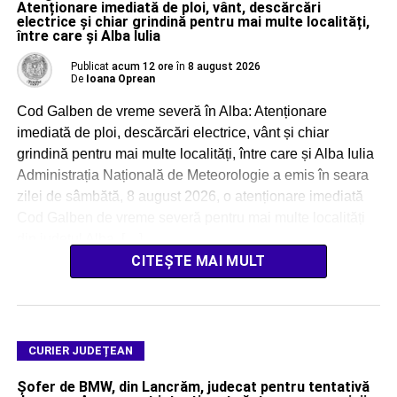
Atenționare imediată de ploi, vânt, descărcări
electrice și chiar grindină pentru mai multe localități,
între care și Alba Iulia
Publicat
acum 12 ore
în
8 august 2026
De
Ioana Oprean
Cod Galben de vreme severă în Alba: Atenționare
imediată de ploi, descărcări electrice, vânt și chiar
grindină pentru mai multe localități, între care și Alba Iulia
Administrația Națională de Meteorologie a emis în seara
zilei de sâmbătă, 8 august 2026, o atenționare imediată
Cod Galben de vreme severă pentru mai multe localități
din județul Alba, […]
CITEȘTE MAI MULT
CURIER JUDEȚEAN
Șofer de BMW, din Lancrăm, judecat pentru tentativă