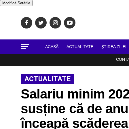
Modifică Setările
ACASĂ
ACTUALITATE
ŞTIREA ZILEI
CONT
ACTUALITATE
Salariu minim 202
susține că de anul
înceapă scăderea 