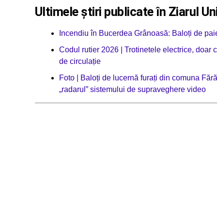
Ultimele știri publicate în Ziarul Un
Incendiu în Bucerdea Grânoasă: Baloți de paie 
Codul rutier 2026 | Trotinetele electrice, doar
de circulație
Foto | Baloți de lucernă furați din comuna Făr
„radarul” sistemului de supraveghere video