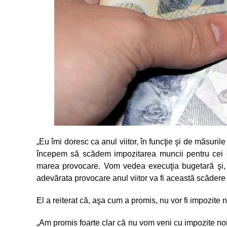
„Eu îmi doresc ca anul viitor, în funcţie şi de măsuri
începem să scădem impozitarea muncii pentru cei c
marea provocare. Vom vedea execuţia bugetară şi, 
adevărata provocare anul viitor va fi această scădere 
El a reiterat că, aşa cum a promis, nu vor fi impozite n
„Am promis foarte clar că nu vom veni cu impozite noi