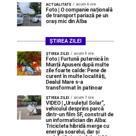
acum 6 ore
ACTUALITATE
Foto | O companie națională
de transport pariază pe un
oraș mic din Alba
ȘTIREA ZILEI
acum 5 ore
ŞTIREA ZILEI
Foto | Furtună puternică în
Munții Apuseni după multe
zile foarte calde: Pene de
curent în multe localități,
Dealul Mare s-a
transformat în patinoar
acum 7 ore
ŞTIREA ZILEI
VIDEO | „Ursulețul Solar”,
vehiculul desprins parcă
dintr-un film SF, construit de
un informatician din Alba:
Tricicleta hibridă merge cu
energia soarelui, dar și