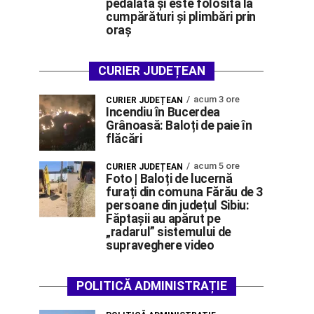
pedalată și este folosită la
cumpărături și plimbări prin
oraș
CURIER JUDEȚEAN
acum 3 ore
CURIER JUDEȚEAN
Incendiu în Bucerdea
Grânoasă: Baloți de paie în
flăcări
acum 5 ore
CURIER JUDEȚEAN
Foto | Baloți de lucernă
furați din comuna Fărău de 3
persoane din județul Sibiu:
Făptașii au apărut pe
„radarul” sistemului de
supraveghere video
POLITICĂ ADMINISTRAȚIE