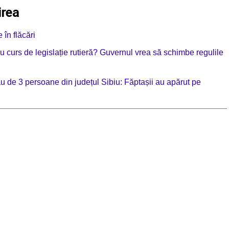
irea
în flăcări
 cu curs de legislație rutieră? Guvernul vrea să schimbe regulile
ău de 3 persoane din județul Sibiu: Făptașii au apărut pe