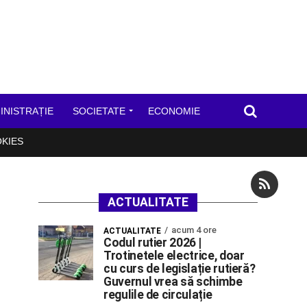
INISTRAȚIE
SOCIETATE
ECONOMIE
OKIES
ACTUALITATE
acum 4 ore
ACTUALITATE
Codul rutier 2026 |
Trotinetele electrice, doar
cu curs de legislație rutieră?
Guvernul vrea să schimbe
regulile de circulație