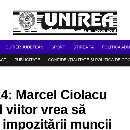
CURIER JUDEȚEAN
SPORT
ŞTIREA TA
POLITICĂ ADM
ACT
PUBLICITATE
CONFIDENȚIALITATE ȘI POLITICĂ DE CO
4: Marcel Ciolacu
 viitor vrea să
impozitării muncii