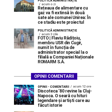
POLITICĂ ADMINISTRAȚIE
acum o zi
Rețeaua de alimentare cu
gaz va fi extinsă în două
sate ale comunei Unirea: În
ce stadiu este proiectul
POLITICĂ ADMINISTRAȚIE
acum 3 zile
FOTO | Flaviu Rădițoiu,
membru USR din Cugir,
numit în funcția de
administrator special la o
filială a Companiei Naționale
ROMARM S.A.
OPINII COMENTARII
acum 12 ore
OPINII - COMENTARII
Discoteca ’80 revine la Cluj-
Napoca. O seară cu hituri
legendare și artiști care au
făcut istorie