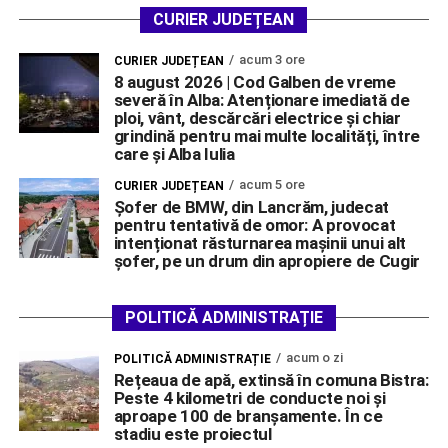
CURIER JUDEȚEAN
acum 3 ore
CURIER JUDEȚEAN
8 august 2026 | Cod Galben de vreme
severă în Alba: Atenționare imediată de
ploi, vânt, descărcări electrice și chiar
grindină pentru mai multe localități, între
care și Alba Iulia
acum 5 ore
CURIER JUDEȚEAN
Șofer de BMW, din Lancrăm, judecat
pentru tentativă de omor: A provocat
intenționat răsturnarea mașinii unui alt
șofer, pe un drum din apropiere de Cugir
POLITICĂ ADMINISTRAȚIE
acum o zi
POLITICĂ ADMINISTRAȚIE
Rețeaua de apă, extinsă în comuna Bistra:
Peste 4 kilometri de conducte noi și
aproape 100 de branșamente. În ce
stadiu este proiectul