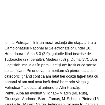
Ieri, la Petroşani, într-un meci restanţă din etapa a 9-a a
Campionatului Naţional al Selecţionatelor Under 16,
Hunedoara – Alba 3-0 (2-0), golurile fiind înscrise de
Tudorache (27, penalty), Medrea (38) şi Duma (77). „Am
jucat slab, mai ales în primul act şi am irosit orice şanse
de calificare! Pe undeva nu meritam să pierdem atât de
categoric, ţinând cont că am ratat trei ocazii faţă-n faţă cu
portarul şi am mai avut încă două bare prin Varga şi
Felindean”, a declarat antrenorul Alin Hancăş.
Pentru Alba au evoluat V. Ignat – Mlădin (60, Rus),
Ciucuşan, Androne, Ban – Tamaş, M. Scheau, Pintea (15,
Kiss) – Ad. Maxim, Varga, Felindean, rezerve R. Damian,