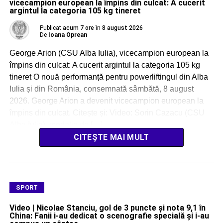
vicecampion european la împins din culcat: A cucerit
argintul la categoria 105 kg tineret
Publicat
acum 7 ore
în
8 august 2026
De
Ioana Oprean
George Arion (CSU Alba Iulia), vicecampion european la
împins din culcat: A cucerit argintul la categoria 105 kg
tineret O nouă performanță pentru powerliftingul din Alba
Iulia și din România, consemnată sâmbătă, 8 august
2026. George Arion a devenit vicecampion european la
împins din culcat. Citește și: Video: Sorin Cazacu (CSU
Alba Iulia), medalie de […]
CITEȘTE MAI MULT
SPORT
Video | Nicolae Stanciu, gol de 3 puncte și nota 9,1 în
China: Fanii i-au dedicat o scenografie specială și i-au