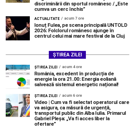
discriminării din sportul românesc / „Este
cumva un cerc închis”
acum 7 ore
ACTUALITATE
Ionuț Fulea, pe scena principală UNTOLD
2026: Folclorul românesc ajunge în
centrul celui mai mare festival de la Cluj
ȘTIREA ZILEI
acum 4 ore
ŞTIREA ZILEI
România, excedent în producția de
energie la ora 21.00: Energia eoliană
salvează sistemul energetic național!
acum 6 ore
ŞTIREA ZILEI
Video | Cum va fi selectat operatorul care
va asigura, ca măsură de urgență,
transportul public din Alba Iulia. Primarul
Gabriel Pleșa: „Va fi acces liber la
ofertare”