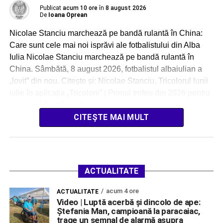
Publicat
acum 10 ore
în
8 august 2026
De
Ioana Oprean
Nicolae Stanciu marchează pe bandă rulantă în China:
Care sunt cele mai noi isprăvi ale fotbalistului din Alba
Iulia Nicolae Stanciu marchează pe bandă rulantă în
China. Sâmbătă, 8 august 2026, fotbalistul albaiulian a
„lovit” din nou. Citește și: Nicolae Stanciu, Tricolorul lunii
iulie în aplicația „Tricolorii” | Primul trofeu din 2026 pentru
căpitanul României […]
CITEȘTE MAI MULT
ACTUALITATE
acum 4 ore
ACTUALITATE
Video | Luptă acerbă și dincolo de ape:
Ștefania Man, campioană la paracaiac,
trage un semnal de alarmă asupra