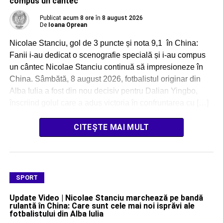
compus un cântec
Publicat
acum 8 ore
în
8 august 2026
De
Ioana Oprean
Nicolae Stanciu, gol de 3 puncte și nota 9,1 în China:
Fanii i-au dedicat o scenografie specială și i-au compus
un cântec Nicolae Stanciu continuă să impresioneze în
China. Sâmbătă, 8 august 2026, fotbalistul originar din
Alba Iulia a fost din nou decisiv pentru Dalian Yingbo,
înscriind golul care a adus victoria în confruntarea cu […]
CITEȘTE MAI MULT
SPORT
Update Video | Nicolae Stanciu marchează pe bandă
rulantă în China: Care sunt cele mai noi isprăvi ale
fotbalistului din Alba Iulia