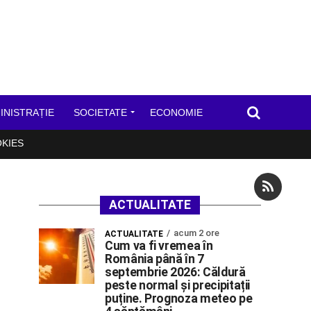
INISTRAȚIE
SOCIETATE
ECONOMIE
OKIES
ACTUALITATE
acum 2 ore
ACTUALITATE
Cum va fi vremea în
România până în 7
septembrie 2026: Căldură
peste normal și precipitații
puține. Prognoza meteo pe