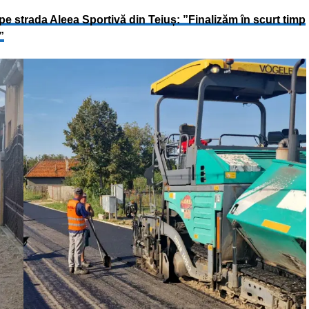
pe strada Aleea Sportivă din Teiuș: ”Finalizăm în scurt timp
”