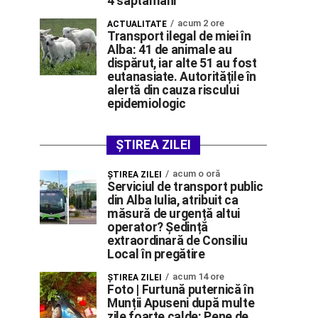
4 săptămâni
acum 2 ore
ACTUALITATE
Transport ilegal de miei în
Alba: 41 de animale au
dispărut, iar alte 51 au fost
eutanasiate. Autoritățile în
alertă din cauza riscului
epidemiologic
ȘTIREA ZILEI
acum o oră
ŞTIREA ZILEI
Serviciul de transport public
din Alba Iulia, atribuit ca
măsură de urgență altui
operator? Ședință
extraordinară de Consiliu
Local în pregătire
acum 14 ore
ŞTIREA ZILEI
Foto | Furtună puternică în
Munții Apuseni după multe
zile foarte calde: Pene de