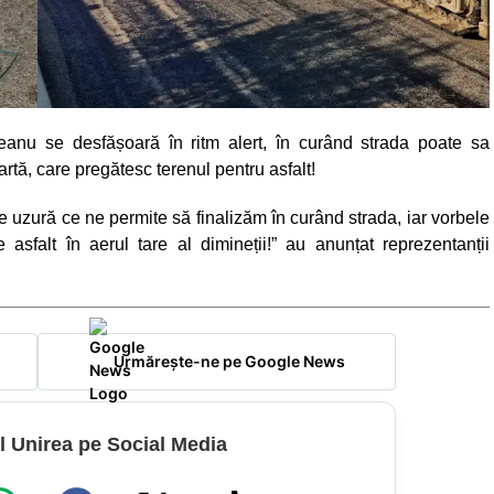
eanu se desfășoară în ritm alert, în curând strada poate sa
artă, care pregătesc terenul pentru asfalt!
de uzură ce ne permite să finalizăm în curând strada, iar vorbele
 asfalt în aerul tare al dimineții!” au anunțat reprezentanții
Urmărește-ne pe Google News
l Unirea pe Social Media