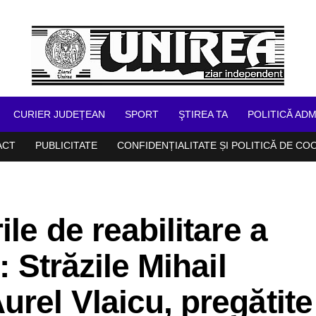
CURIER JUDEȚEAN
SPORT
ŞTIREA TA
POLITICĂ ADM
ACT
PUBLICITATE
CONFIDENȚIALITATE ȘI POLITICĂ DE CO
ile de reabilitare a
: Străzile Mihail
urel Vlaicu, pregătite