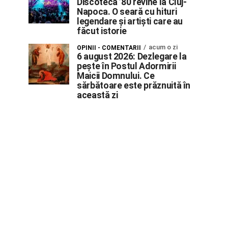
Discoteca ’80 revine la Cluj-
Napoca. O seară cu hituri
legendare și artiști care au
făcut istorie
acum o zi
OPINII - COMENTARII
6 august 2026: Dezlegare la
pește în Postul Adormirii
Maicii Domnului. Ce
sărbătoare este prăznuită în
această zi