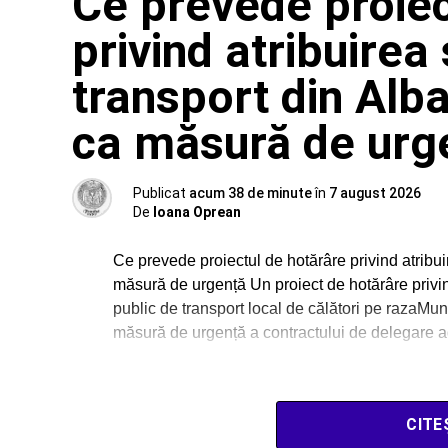
Ce prevede proiec
privind atribuirea 
transport din Alba
ca măsură de urg
Publicat
acum 38 de minute
în
7 august 2026
De
Ioana Oprean
Ce prevede proiectul de hotărâre privind atribuir
măsură de urgență Un proiect de hotărâre privind
public de transport local de călători pe razaMunic
măsură de urgență a contractului de delegare ag
CITE