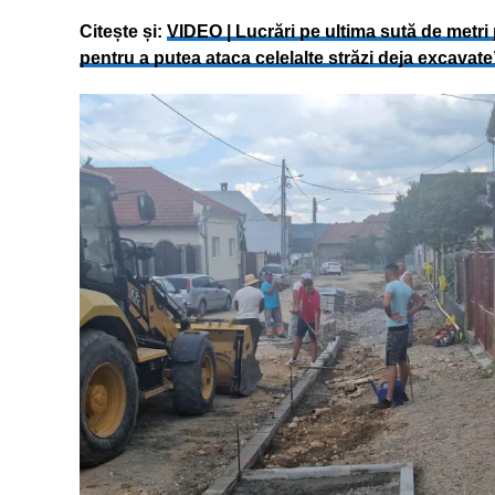
Citește și:
VIDEO | Lucrări pe ultima sută de metri 
pentru a putea ataca celelalte străzi deja excavate