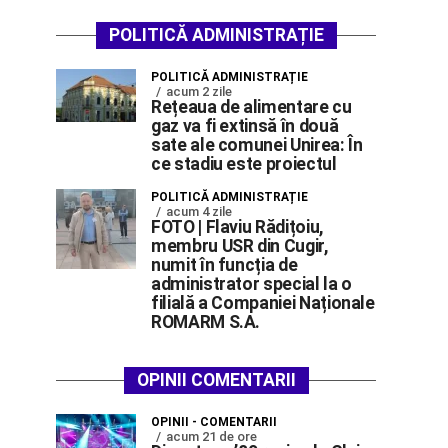
POLITICĂ ADMINISTRAȚIE
POLITICĂ ADMINISTRAȚIE
acum 2 zile
Rețeaua de alimentare cu
gaz va fi extinsă în două
sate ale comunei Unirea: În
ce stadiu este proiectul
POLITICĂ ADMINISTRAȚIE
acum 4 zile
FOTO | Flaviu Rădițoiu,
membru USR din Cugir,
numit în funcția de
administrator special la o
filială a Companiei Naționale
ROMARM S.A.
OPINII COMENTARII
OPINII - COMENTARII
acum 21 de ore