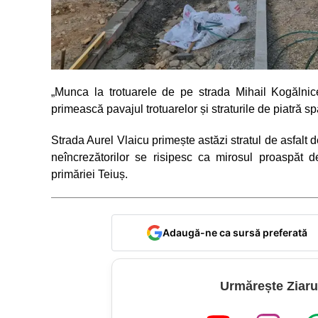
„Munca la trotuarele de pe strada Mihail Kogălnic
primească pavajul trotuarelor și straturile de piatră sp
Strada Aurel Vlaicu primește astăzi stratul de asfalt 
neîncrezătorilor se risipesc ca mirosul proaspăt de
primăriei Teiuș.
Adaugă-ne ca sursă preferată
Urmărește Ziaru