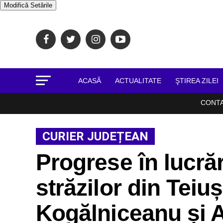
Modifică Setările
ACASĂ
ACTUALITATE
ŞTIREA ZILEI
CONT
CURIER JUDEȚEAN
Progrese în lucrăr
străzilor din Teiuș
Kogălniceanu și A