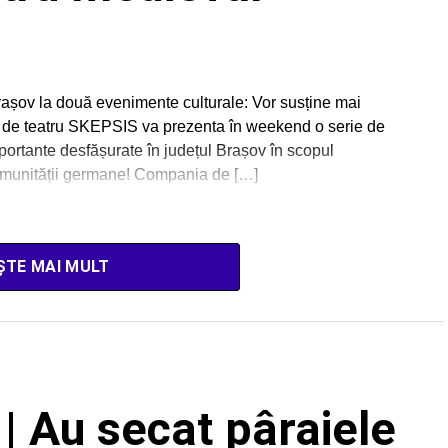
rașov la două evenimente culturale: Vor susține mai
 de teatru SKEPSIS va prezenta în weekend o serie de
portante desfășurate în județul Brașov în scopul
 comunității germane! Compania de […]
ȘTE MAI MULT
 Au secat pâraiele