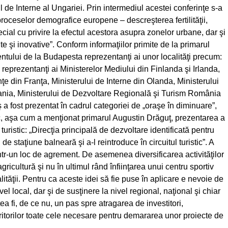
de Interne al Ungariei. Prin intermediul acestei conferinţe s-a
oceselor demografice europene – descreşterea fertilităţii,
cial cu privire la efectul acestora asupra zonelor urbane, dar şi
nte şi inovative”. Conform informaţiilor primite de la primarul
ntului de la Budapesta reprezentanţi ai unor localităţi precum:
eprezentanţi ai Ministerelor Mediului din Finlanda şi Irlanda,
ţe din Franţa, Ministerului de Interne din Olanda, Ministerului
rmania, Ministerului de Dezvoltare Regională şi Turism România
a fost prezentat în cadrul categoriei de „oraşe în diminuare”,
, aşa cum a menţionat primarul Augustin Drăguţ, prezentarea a
uristic: „Direcţia principală de dezvoltare identificată pentru
 staţiune balneară şi a-l reintroduce în circuitul turistic”. A
tr-un loc de agrement. De asemenea diversificarea activităţilor
gricultură şi nu în ultimul rând înfiinţarea unui centru sportiv
alităţii. Pentru ca aceste idei să fie puse în aplicare e nevoie de
vel local, dar şi de susţinere la nivel regional, naţional şi chiar
 fi, de ce nu, un pas spre atragarea de investitori,
oritorilor toate cele necesare pentru demararea unor proiecte de