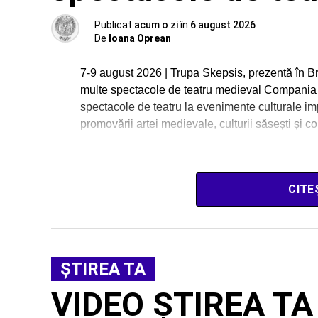
Publicat
acum o zi
în
6 august 2026
De
Ioana Oprean
7-9 august 2026 | Trupa Skepsis, prezentă în B
multe spectacole de teatru medieval Compania
spectacole de teatru la evenimente culturale im
promovării artei medievale, culturii săsești și
CITE
ŞTIREA TA
VIDEO ȘTIREA TA |