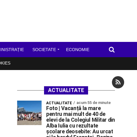
INISTRAȚIE
SOCIETATE
ECONOMIE
OKIES
ACTUALITATE
acum 55 de minute
ACTUALITATE
Foto | Vacanță la mare
pentru mai mult de 40 de
elevi de la Colegiul Militar din
Alba Iulia cu rezultate
școlare deosebite: Au urcat