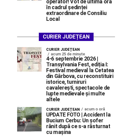
operator! Vot de ultimă oră
în cadrul ședinței
extraordinare de Consiliu
Local
CURIER JUDEȚEAN
CURIER JUDEȚEAN
acum 25 de minute
4-6 septembrie 2026 |
Transylvania Fest, ediția I:
Festival medieval la Cetatea
din Gârbova, cu reconstituiri
istorice, turniruri
cavalerești, spectacole de
lupte medievale și multe
altele
acum o oră
CURIER JUDEȚEAN
UPDATE FOTO | Accident la
Bucium Cerbu: Un șofer
rănit după ce s-a răsturnat
cu mașina