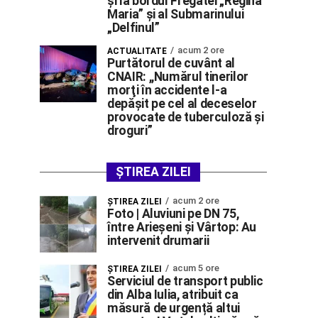
și la bordul Fregatei „Regina
Maria” și al Submarinului
„Delfinul”
acum 2 ore
ACTUALITATE
Purtătorul de cuvânt al
CNAIR: ,,Numărul tinerilor
morţi în accidente l-a
depăşit pe cel al deceselor
provocate de tuberculoză şi
droguri”
ȘTIREA ZILEI
acum 2 ore
ŞTIREA ZILEI
Foto | Aluviuni pe DN 75,
între Arieșeni și Vârtop: Au
intervenit drumarii
acum 5 ore
ŞTIREA ZILEI
Serviciul de transport public
din Alba Iulia, atribuit ca
măsură de urgență altui