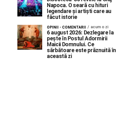
Napoca. O seară cu hituri
legendare și artiști care au
făcut istorie
acum o zi
OPINII - COMENTARII
6 august 2026: Dezlegare la
pește în Postul Adormirii
Maicii Domnului. Ce
sărbătoare este prăznuită în
această zi