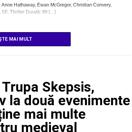
: Anne Hathaway, Ewan McGregor, Christian Convery,
 SF, Thriller Durată: 99 […]
ȘTE MAI MULT
 Trupa Skepsis,
v la două evenimente
ține mai multe
tru medieval