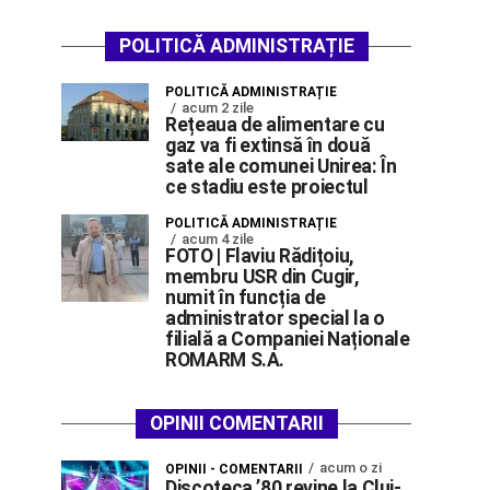
POLITICĂ ADMINISTRAȚIE
POLITICĂ ADMINISTRAȚIE
acum 2 zile
Rețeaua de alimentare cu
gaz va fi extinsă în două
sate ale comunei Unirea: În
ce stadiu este proiectul
POLITICĂ ADMINISTRAȚIE
acum 4 zile
FOTO | Flaviu Rădițoiu,
membru USR din Cugir,
numit în funcția de
administrator special la o
filială a Companiei Naționale
ROMARM S.A.
OPINII COMENTARII
acum o zi
OPINII - COMENTARII
Discoteca ’80 revine la Cluj-