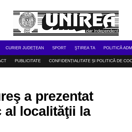
CURIER JUDEȚEAN
SPORT
ŞTIREA TA
POLITICĂ ADM
ACT
PUBLICITATE
CONFIDENȚIALITATE ȘI POLITICĂ DE CO
reş a prezentat
 al localităţii la