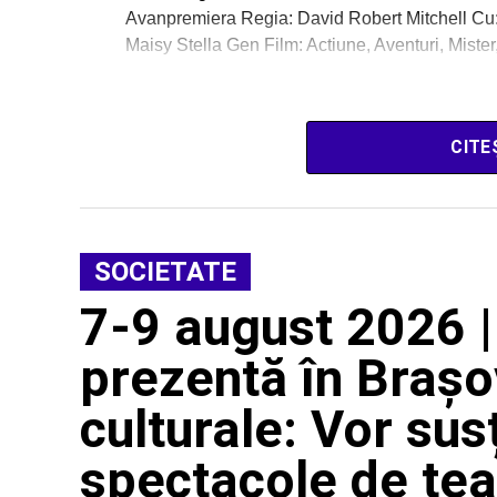
Avanpremiera Regia: David Robert Mitchell Cu
Maisy Stella Gen Film: Actiune, Aventuri, Mister,
CITE
SOCIETATE
7-9 august 2026 |
prezentă în Brașo
culturale: Vor sus
spectacole de tea