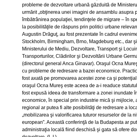
probleme de dezvoltare urbană găzduită de Ministerul 
urmărit „obţinerea unei imagini de ansamblu asupra pr
îmbătrânirea populaţiei, tendinţele de migrare – în spe
la posibilităţile de răspuns prin politici urbane releva
Augustin Drăguţ, au fost prezentate în cadrul evenime
Stockholm, Birmingham, Brno, Magdeburg etc., dar şi r
Ministerului de Mediu, Dezvoltare, Transport şi Locuin
Transporturilor, Clădirilor şi Dezvoltării Urbane Ge
(directorul general Anca Ginavar). Oraşul Ocna Mureş 
cu probleme de redresare a bazei economice. Practic
fost axată pe promovarea acestei zone ca şi potenţial t
oraşul Ocna Mureş este aceea de a-i readuce statutul de
fost expusă ideea de transformare a zonei inundate în
economice, în special prin industrie mică şi mijlocie, a
regional ar putea fi alte posibilităţi de redresare a loc
„mobilizarea şi valorificarea tuturor resurselor de la ni
european”. Această conferinţă de la Budapesta ar putea
administraţia locală fiind deschisă şi gata să ofere d
dezvoltare. (L.I.)