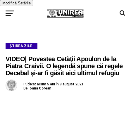
Modifică Setările
ŞTIREA ZILEI
VIDEO| Povestea Cetății Apoulon de la
Piatra Craivii. O legendă spune că regele
Decebal și-ar fi găsit aici ultimul refugiu
Publicat
acum 5 ani
în
8 august 2021
De
Ioana Oprean