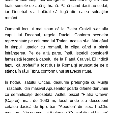
toate sursele de apă şi hrană. Până când dacii au cedat,
iar Decebal s-a hotărât să fugă din calea soldaţilor
români.
Oamenii locului mai spun că la Piatra Craivii s-ar afla
capul lui Decebal, regele Daciei. Conform scenelor
reprezentate pe columna lui Traian, acesta şi-a tăiat gâtul
în timpul luptelor cu romanii, în clipa când a simţit
înfrângerea. Pe de altă parte, însă, istoricii consideră
fantezistă legendă capului de la Piatră Craivei. Ei indică
faptul că „trofeul” a fost dus la Roma şi aruncat de pe o
stâncă în râul Tibru, conform unui străvechi ritual.
În hotarul satului Cricău, dealurile prelungite cu Munţii
Trascăului din masivul Apusenilor poartă diferite denumiri
cu semnificaţie deosebită. Astfel, piscul “Piatra Craivii”
(Caprei), înalt de 1083 m, locul unde s-a descoperit
cetatea dacică de tip urban “Apoulon” din sec. I a.Chr.
menţionată în poemul lui Ptolomeu “Consolatio ad Liviam”