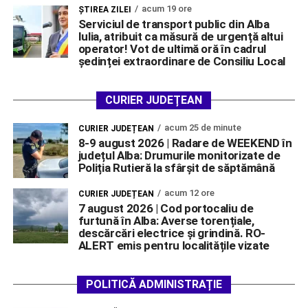
acum 19 ore
ŞTIREA ZILEI
Serviciul de transport public din Alba
Iulia, atribuit ca măsură de urgență altui
operator! Vot de ultimă oră în cadrul
ședinței extraordinare de Consiliu Local
CURIER JUDEȚEAN
acum 25 de minute
CURIER JUDEȚEAN
8-9 august 2026 | Radare de WEEKEND în
județul Alba: Drumurile monitorizate de
Poliția Rutieră la sfârșit de săptămână
acum 12 ore
CURIER JUDEȚEAN
7 august 2026 | Cod portocaliu de
furtună în Alba: Averse torențiale,
descărcări electrice și grindină. RO-
ALERT emis pentru localitățile vizate
POLITICĂ ADMINISTRAȚIE