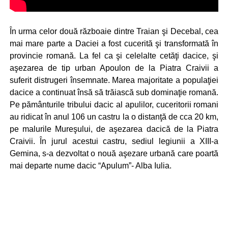
În urma celor două războaie dintre Traian şi Decebal, cea
mai mare parte a Daciei a fost cucerită şi transformată în
provincie romană. La fel ca şi celelalte cetăţi dacice, şi
aşezarea de tip urban Apoulon de la Piatra Craivii a
suferit distrugeri însemnate. Marea majoritate a populaţiei
dacice a continuat însă să trăiască sub dominaţie romană.
Pe pământurile tribului dacic al apulilor, cuceritorii romani
au ridicat în anul 106 un castru la o distanţă de cca 20 km,
pe malurile Mureşului, de aşezarea dacică de la Piatra
Craivii. În jurul acestui castru, sediul legiunii a XIII-a
Gemina, s-a dezvoltat o nouă aşezare urbană care poartă
mai departe nume dacic “Apulum”- Alba Iulia.