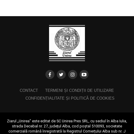
CONTACT
TERMENI ȘI CONDIȚII DE UTILIZARE
CONFIDENȚIALITATE ȘI POLITICĂ DE COOKIES
Ziarul „Unirea” este editat de SC Unirea Pres SRL, cu sediul în Alba Iulia,
strada Decebal nr. 27, județul Alba, cod poștal 510093, societate
comercială română înregistrată la Registrul Comerțului Alba sub nr. J