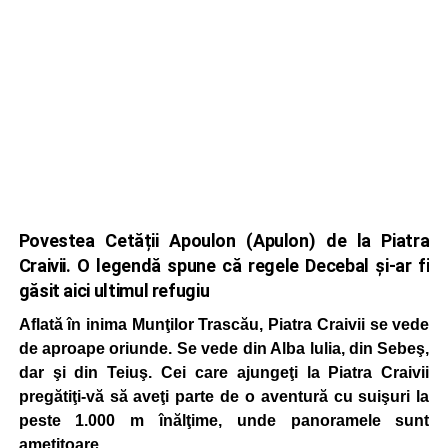
Povestea Cetății Apoulon (Apulon) de la Piatra
Craivii. O legendă spune că regele Decebal și-ar fi
găsit aici ultimul refugiu
A
flată în inima Munţilor Trascău, Piatra Craivii se vede
de aproape oriunde. Se vede din Alba lulia, din Sebeş,
dar şi din Teiuş. Cei care ajungeţi la Piatra Craivii
pregătiţi-vă să aveţi parte de o aventură cu suişuri la
peste 1.000 m înălţime, unde panoramele sunt
ameţitoare.