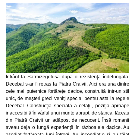
Înfrânt la Sarmizegetusa după o rezistenţă îndelungată,
Decebal s-ar fi retras la Piatra Craivii. Aici era una dintre
cele mai puternice fortăreţe dacice, construită într-un stil
unic, de meşteri greci veniţi special pentru asta la regele
Decebal. Construcţia specială a cetăţii, poziţia aproape
inaccesibilă în vârful unui munte abrupt, de stanca, făceau
din Piatră Craivii un adăpost de necucerit. Însă romanii
aveau deja o lungă experienţă în războaiele dacice. Au
asediat fortăreaţa luni întregi. Au incendiat-o şi au tăiat