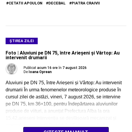
CETATII APOULON
DECEBAL
PIATRA CRAIVII
ŞTIREA ZILEI
Foto | Aluviuni pe DN 75, între Arieșeni și Vârtop: Au
intervenit drumarii
Publicat
acum 16 ore
în
7 august 2026
De
Ioana Oprean
Aluviuni pe DN 75, între Arieșeni și Vârtop: Au intervenit
drumarii În urma fenomenelor meteorologice produse în
cursul zilei de astăzi, vineri, 7 august 2026, se intervine
pe DN 75, km 36+100, pentru îndepărtarea aluviunilor
produse de viituri, a anunțat Prefectura Alba la ora
15.42.arieseni Intervenția se desfășoară mecanizat și
manual, cu angajații Districtului Scărișoara, […]