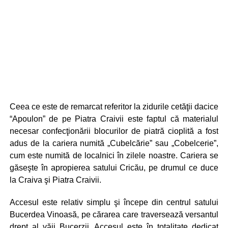
Ceea ce este de remarcat referitor la zidurile cetăţii dacice
“Apoulon” de pe Piatra Craivii este faptul că materialul
necesar confecţionării blocurilor de piatră cioplită a fost
adus de la cariera numită „Cubelcărie” sau „Cobelcerie”,
cum este numită de localnici în zilele noastre. Cariera se
găseşte în apropierea satului Cricău, pe drumul ce duce
la Craiva şi Piatra Craivii.
Accesul este relativ simplu şi începe din centrul satului
Bucerdea Vinoasă, pe cărarea care traversează versantul
drept al văii Bucerzii. Accesul este în totalitate dedicat