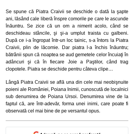
Se spune că Piatra Craivii se deschide o dată la şapte
ani, lăsând cale liberă înspre comorile pe care le ascunde
înăuntru. Se zice că un om a nimerit acolo, când se
deschideau stâncile, şi şi-a umplut traista cu galbeni.
După ce i-a îngropat într-un loc tainic, s-a întors la Piatra
Craivii, plin de lăcomie. Dar piatra l-a închis înăuntru;
bătrânii spun că noaptea se aud gemetele celor încuiaţi în
adâncuri şi că în fiecare Joie a Paştilor, când trag
clopotele. Piatra se deschide pentru câteva clipe…
Lângă Piatra Craivii se află una din cele mai neobişnuite
poieni ale României, Poiana Inimii, cunoscută de localnici
sub denumirea de Poiana Ursoi. Denumirea vine de la
faptul că, are într-adevăr, forma unei inimi, care poate fi
observată cel mai bine de pe versantul opus.