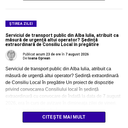
ŞTIREA ZILEI
Serviciul de transport public din Alba Iulia, atribuit ca
măsură de urgență altui operator? Ședință
extraordinară de Consiliu Local în pregătire
Publicat
acum 23 de ore
în
7 august 2026
De
Ioana Oprean
Serviciul de transport public din Alba Iulia, atribuit ca
măsură de urgență altui operator? Ședință extraordinară
de Consiliu Local în pregătire Un proiect de dispoziție
privind convocarea Consiliului local în ședință
extraordinară cu convocare de îndată la data de 7 august
2026, era în curs de avizare în dimineața zilei de vineri.
Administrația locală a […]
CITEȘTE MAI MULT