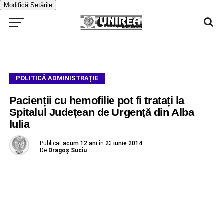
Modifică Setările
POLITICĂ ADMINISTRAȚIE
Pacienții cu hemofilie pot fi tratați la
Spitalul Județean de Urgență din Alba
Iulia
Publicat
acum 12 ani
în
23 iunie 2014
De
Dragoş Suciu