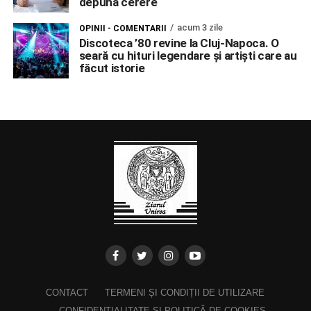
depună cerere
acum 3 zile
OPINII - COMENTARII
Discoteca ’80 revine la Cluj-Napoca. O
seară cu hituri legendare și artiști care au
făcut istorie
CONTACT
TERMENI ȘI CONDIȚII DE UTILIZARE
CONFIDENȚIALITATE ȘI POLITICĂ DE COOKIES