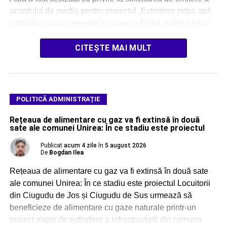
acordului de mediu pentru proiectul „Extindere rețea apă
potabilă cu branșamente în comuna Bistra, județul Alba”,
investiție […]
CITEȘTE MAI MULT
POLITICĂ ADMINISTRAȚIE
Rețeaua de alimentare cu gaz va fi extinsă în două
sate ale comunei Unirea: În ce stadiu este proiectul
Publicat
acum 4 zile
în
5 august 2026
De
Bogdan Ilea
Rețeaua de alimentare cu gaz va fi extinsă în două sate
ale comunei Unirea: În ce stadiu este proiectul Locuitorii
din Ciugudu de Jos și Ciugudu de Sus urmează să
beneficieze de alimentare cu gaze naturale printr-un
proiect major de extindere a infrastructurii din comuna