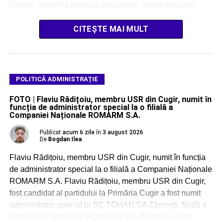
Unirea. Investiția propusă presupune construirea unei
rețele inteligente de distribuție […]
CITEȘTE MAI MULT
POLITICĂ ADMINISTRAȚIE
FOTO | Flaviu Rădițoiu, membru USR din Cugir, numit în
funcția de administrator special la o filială a
Companiei Naționale ROMARM S.A.
Publicat
acum 6 zile
în
3 august 2026
De
Bogdan Ilea
Flaviu Rădițoiu, membru USR din Cugir, numit în funcția
de administrator special la o filială a Companiei Naționale
ROMARM S.A. Flaviu Rădițoiu, membru USR din Cugir,
fost candidat al partidului la Primăria Cugir a fost numit
administrator special la SC TOHAN SA Zărnești, filială a
Companiei Naționale ROMARM S.A. Numirea a fost