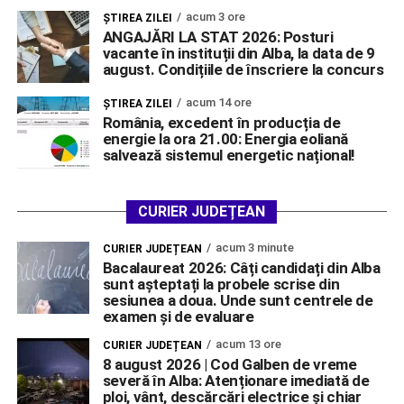
acum 3 ore
ŞTIREA ZILEI
ANGAJĂRI LA STAT 2026: Posturi
vacante în instituții din Alba, la data de 9
august. Condițiile de înscriere la concurs
acum 14 ore
ŞTIREA ZILEI
România, excedent în producția de
energie la ora 21.00: Energia eoliană
salvează sistemul energetic național!
CURIER JUDEȚEAN
acum 3 minute
CURIER JUDEȚEAN
Bacalaureat 2026: Câți candidați din Alba
sunt așteptați la probele scrise din
sesiunea a doua. Unde sunt centrele de
examen și de evaluare
acum 13 ore
CURIER JUDEȚEAN
8 august 2026 | Cod Galben de vreme
severă în Alba: Atenționare imediată de
ploi, vânt, descărcări electrice și chiar