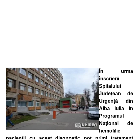
În urma
înscrierii
Spitalului
Județean de
Urgență din
Alba Iulia în
Programul
Național de
hemofilie
pacienții cu acest diagnostic pot primi tratament