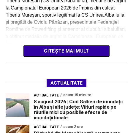
Tiberiu Mureșan (CS Unirea Alba Iulia), medalie de argint
la Campionatul European 2026 de Împins din culcat
Tiberiu Mureșan, sportiv legitimat la CS Unirea Alba Iulia
și pregătit de Ovidiu Pănăzan, președintele Federației
Române de Powerlifting și antrenor al clubului albaiulian,
a obținut medalia de argint la Campionatul European de
Împins din culcat, competiție care […]
CITEȘTE MAI MULT
ACTUALITATE
acum 15 minute
ACTUALITATE
8 august 2026 | Cod Galben de inundații
în Alba și alte județe: Viituri rapide pe
râurile mici cu posibile efecte de
inundații locale
acum 2 ore
ACTUALITATE