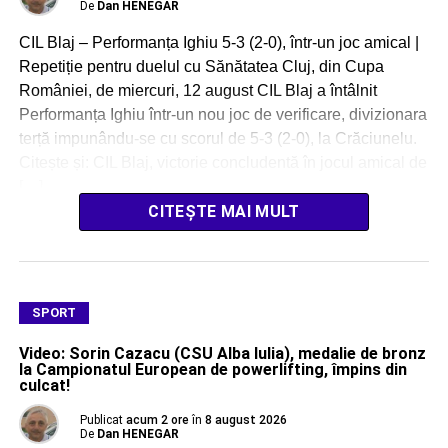
De
Dan HENEGAR
CIL Blaj – Performanța Ighiu 5-3 (2-0), într-un joc amical |
Repetiție pentru duelul cu Sănătatea Cluj, din Cupa
României, de miercuri, 12 august CIL Blaj a întâlnit
Performanța Ighiu într-un nou joc de verificare, divizionara
terță impunându-se cu scorul de 5-3 (2-0), la Crăciunelu.
Citește și: CIL Blaj, victorie concludentă în jocul amical de
[…]
CITEȘTE MAI MULT
SPORT
Video: Sorin Cazacu (CSU Alba Iulia), medalie de bronz
la Campionatul European de powerlifting, împins din
culcat!
Publicat
acum 2 ore
în
8 august 2026
De
Dan HENEGAR