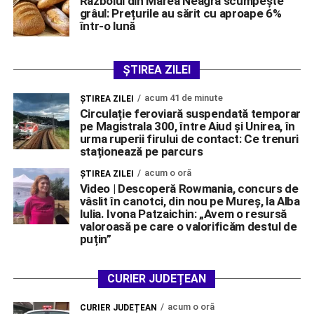
Războiul din Marea Neagră scumpește
grâul: Prețurile au sărit cu aproape 6%
într-o lună
ȘTIREA ZILEI
acum 41 de minute
ŞTIREA ZILEI
Circulație feroviară suspendată temporar
pe Magistrala 300, între Aiud și Unirea, în
urma ruperii firului de contact: Ce trenuri
staționează pe parcurs
acum o oră
ŞTIREA ZILEI
Video | Descoperă Rowmania, concurs de
vâslit în canotci, din nou pe Mureș, la Alba
Iulia. Ivona Patzaichin: „Avem o resursă
valoroasă pe care o valorificăm destul de
puțin”
CURIER JUDEȚEAN
acum o oră
CURIER JUDEȚEAN