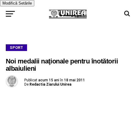
Modifică Setările
SPORT
Noi medalii naţionale pentru înotătorii
albaiulieni
Publicat
acum 15 ani
în
18 mai 2011
De
Redactia Ziarului Unirea