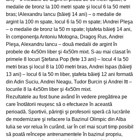
medalie de bronz la 100 metri spate şi locul 6 la 50 metri
bras; lAlexandru Iancu (băieţi 14 ani) – o medalie de
argint la 100 m spate, locul 6 la 50 m spate; lAndrei Pleşa
– o medalie de bronz la 50 m spate; lştafeta băieţi 14 ani,
în componenţa Antoniu Motogna, Dragoş Rus, Andrei
Pleşa, Alexandru Iancu – două medalii de argint în
probele de 4x50m liber şi 4x50m mixt. S-au mai clasat în
primele 8 locuri Ştefana Pop (fete 13 ani) – locul 4 la 50
metri bras şi locul 8 la 100 metri bras, Andrei Ispas (băieţi
13 ani) – locul 6 la 50 m liber, ştafeta băieţi 12 ani formată
din Adin Suciu, Andrei Neagu, Tudor Burcin şi Andrei Itt –
locurile 8 la 4x50m liber şi 4x50m mixt.
Rezultatele au fost bune având în vedere pregătirea pe
care înotătorii reuşesc să o efectueze în această
perioadă. Sportivii, părinţii şi profesorii speră că lucrările
de modernizare şi refacere la Bazinul Olimpic din Alba
Iulia se vor relua în curând, iar în cel mai scurt timp posibil
să poată reîncepe antrenamentele în bazinul propriu,