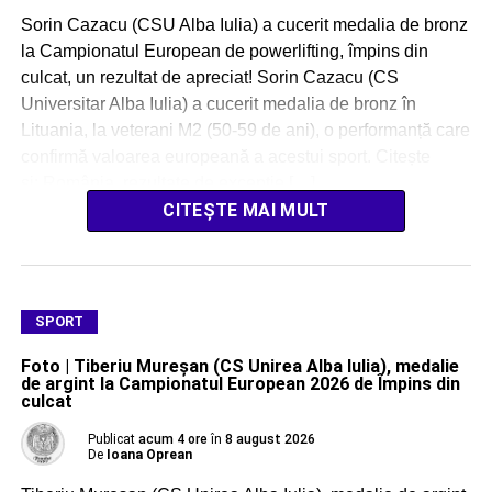
Sorin Cazacu (CSU Alba Iulia) a cucerit medalia de bronz
la Campionatul European de powerlifting, împins din
culcat, un rezultat de apreciat! Sorin Cazacu (CS
Universitar Alba Iulia) a cucerit medalia de bronz în
Lituania, la veterani M2 (50-59 de ani), o performanță care
confirmă valoarea europeană a acestui sport. Citește
și: România, rezultate de excepție […]
CITEȘTE MAI MULT
SPORT
Foto | Tiberiu Mureșan (CS Unirea Alba Iulia), medalie
de argint la Campionatul European 2026 de Împins din
culcat
Publicat
acum 4 ore
în
8 august 2026
De
Ioana Oprean