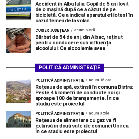
Accident în Alba Iulia: Copil de 5 ani lovit
de o mașină după ce a căzut de pe
bicicletă. Ce a indicat aparatul etilotest în
cazul femeii de la volan
acum o oră
CURIER JUDEȚEAN
Bărbat de 54 de ani, din Albac, reținut
pentru conducere sub influența
alcoolului: Ce alcoolemie avea
POLITICĂ ADMINISTRAȚIE
acum 16 ore
POLITICĂ ADMINISTRAȚIE
Rețeaua de apă, extinsă în comuna Bistra:
Peste 4 kilometri de conducte noi și
aproape 100 de branșamente. În ce
stadiu este proiectul
acum 3 zile
POLITICĂ ADMINISTRAȚIE
Rețeaua de alimentare cu gaz va fi
extinsă în două sate ale comunei Unirea:
În ce stadiu este proiectul