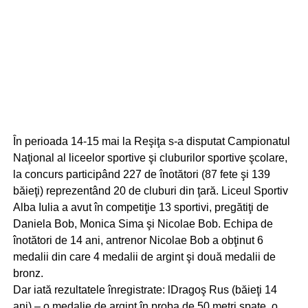
În perioada 14-15 mai la Reşiţa s-a disputat Campionatul
Naţional al liceelor sportive şi cluburilor sportive şcolare,
la concurs participând 227 de înotători (87 fete şi 139
băieţi) reprezentând 20 de cluburi din ţară. Liceul Sportiv
Alba Iulia a avut în competiţie 13 sportivi, pregătiţi de
Daniela Bob, Monica Sima şi Nicolae Bob. Echipa de
înotători de 14 ani, antrenor Nicolae Bob a obţinut 6
medalii din care 4 medalii de argint şi două medalii de
bronz.
Dar iată rezultatele înregistrate: lDragoş Rus (băieţi 14
ani) – o medalie de argint în proba de 50 metri spate, o