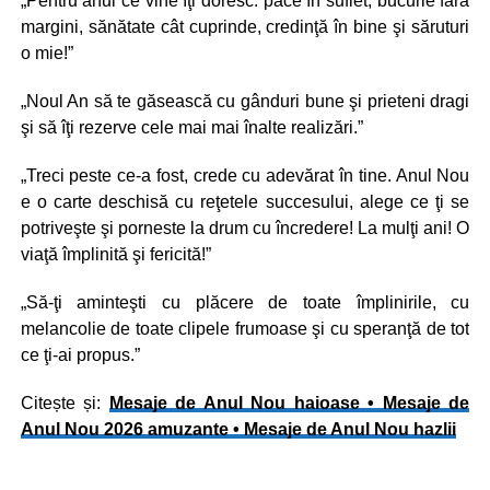
„Pentru anul ce vine îţi doresc: pace în suflet, bucurie fără
margini, sănătate cât cuprinde, credinţă în bine şi săruturi
o mie!”
„Noul An să te găsească cu gânduri bune şi prieteni dragi
şi să îţi rezerve cele mai mai înalte realizări.”
„Treci peste ce-a fost, crede cu adevărat în tine. Anul Nou
e o carte deschisă cu reţetele succesului, alege ce ţi se
potriveşte şi porneste la drum cu încredere! La mulţi ani! O
viaţă împlinită şi fericită!”
„Să-ţi aminteşti cu plăcere de toate împlinirile, cu
melancolie de toate clipele frumoase şi cu speranţă de tot
ce ţi-ai propus.”
Citește și:
Mesaje de Anul Nou haioase • Mesaje de
Anul Nou 2026 amuzante • Mesaje de Anul Nou hazlii