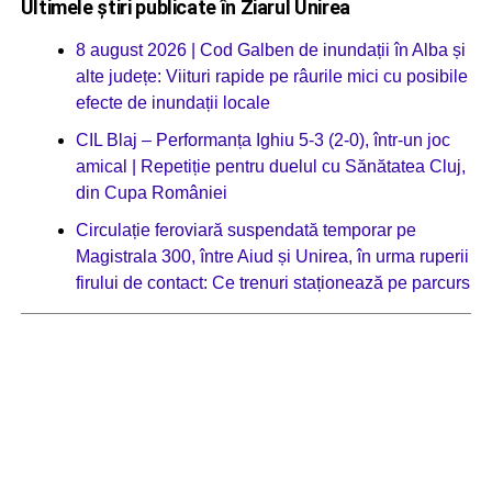
Ultimele știri publicate în Ziarul Unirea
8 august 2026 | Cod Galben de inundații în Alba și
alte județe: Viituri rapide pe râurile mici cu posibile
efecte de inundații locale
CIL Blaj – Performanța Ighiu 5-3 (2-0), într-un joc
amical | Repetiție pentru duelul cu Sănătatea Cluj,
din Cupa României
Circulație feroviară suspendată temporar pe
Magistrala 300, între Aiud și Unirea, în urma ruperii
firului de contact: Ce trenuri staționează pe parcurs