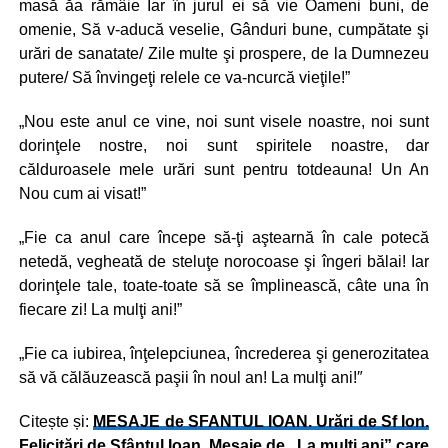
masă ăa rămâie Iar în jurul ei să vie Oameni buni, de
omenie, Să v-aducă veselie, Gânduri bune, cumpătate şi
urări de sanatate/ Zile multe şi prospere, de la Dumnezeu
putere/ Să învingeţi relele ce va-ncurcă vieţile!”
„Nou este anul ce vine, noi sunt visele noastre, noi sunt
dorinţele nostre, noi sunt spiritele noastre, dar
călduroasele mele urări sunt pentru totdeauna! Un An
Nou cum ai visat!”
„Fie ca anul care începe să-ţi aştearnă în cale potecă
netedă, vegheată de steluţe norocoase şi îngeri bălai! Iar
dorinţele tale, toate-toate să se împlinească, câte una în
fiecare zi! La mulţi ani!”
„Fie ca iubirea, înţelepciunea, încrederea şi generozitatea
să vă călăuzească paşii în noul an! La mulţi ani!″
Citește și:
MESAJE de SFANTUL IOAN. Urări de Sf Ion.
Felicitări de Sfântul Ioan. Mesaje de „La mulţi ani” care