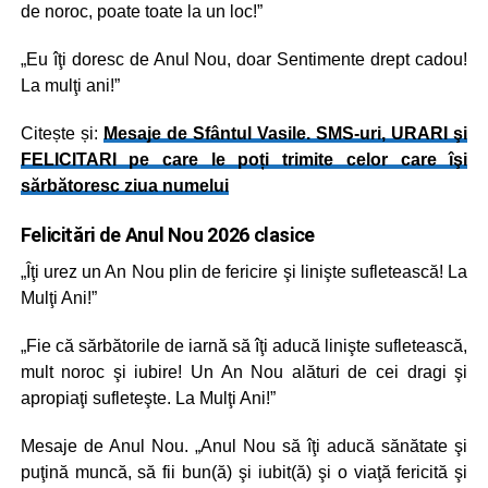
de noroc, poate toate la un loc!”
„Eu îţi doresc de Anul Nou, doar Sentimente drept cadou!
La mulţi ani!”
Citește și:
Mesaje de Sfântul Vasile. SMS-uri, URARI şi
FELICITARI pe care le poți trimite celor care îşi
sărbătoresc ziua numelui
Felicitări de Anul Nou 2026 clasice
„Îţi urez un An Nou plin de fericire şi linişte sufletească! La
Mulţi Ani!”
„Fie că sărbătorile de iarnă să îţi aducă linişte sufletească,
mult noroc şi iubire! Un An Nou alături de cei dragi şi
apropiaţi sufleteşte. La Mulţi Ani!”
Mesaje de Anul Nou. „Anul Nou să îţi aducă sănătate şi
puţină muncă, să fii bun(ă) şi iubit(ă) şi o viaţă fericită şi