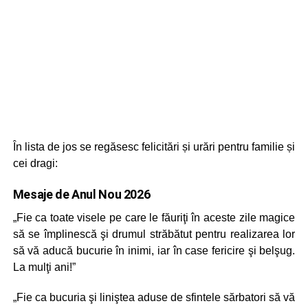
În lista de jos se regăsesc felicitări și urări pentru familie și
cei dragi:
Mesaje de
Anul Nou 2026
„Fie ca toate visele pe care le făuriţi în aceste zile magice
să se împlinescă şi drumul străbătut pentru realizarea lor
să vă aducă bucurie în inimi, iar în case fericire şi belşug.
La mulţi ani!”
„Fie ca bucuria şi liniştea aduse de sfintele sărbatori să vă