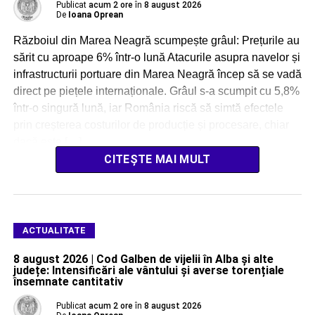
Publicat
acum 2 ore
în
8 august 2026
De
Ioana Oprean
Războiul din Marea Neagră scumpește grâul: Prețurile au
sărit cu aproape 6% într-o lună Atacurile asupra navelor și
infrastructurii portuare din Marea Neagră încep să se vadă
direct pe piețele internaționale. Grâul s-a scumpit cu 5,8%
într-o singură lună, iar România riscă să simtă efectele
prin creșterea costurilor de producție și procesare, chiar
dacă este […]
CITEȘTE MAI MULT
ACTUALITATE
8 august 2026 | Cod Galben de vijelii în Alba și alte
județe: Intensificări ale vântului și averse torențiale
însemnate cantitativ
Publicat
acum 2 ore
în
8 august 2026