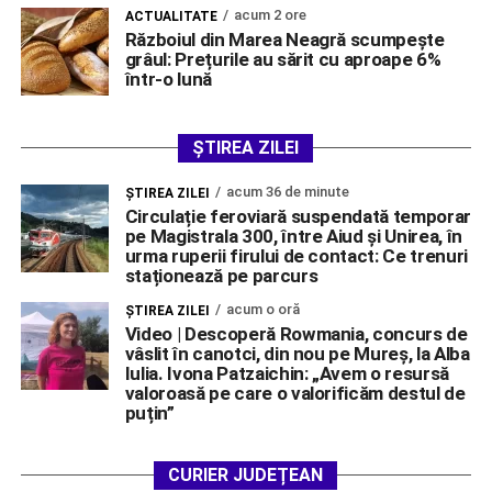
acum 2 ore
ACTUALITATE
Războiul din Marea Neagră scumpește
grâul: Prețurile au sărit cu aproape 6%
într-o lună
ȘTIREA ZILEI
acum 36 de minute
ŞTIREA ZILEI
Circulație feroviară suspendată temporar
pe Magistrala 300, între Aiud și Unirea, în
urma ruperii firului de contact: Ce trenuri
staționează pe parcurs
acum o oră
ŞTIREA ZILEI
Video | Descoperă Rowmania, concurs de
vâslit în canotci, din nou pe Mureș, la Alba
Iulia. Ivona Patzaichin: „Avem o resursă
valoroasă pe care o valorificăm destul de
puțin”
CURIER JUDEȚEAN