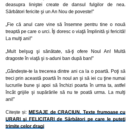
deasupra liniştei create de dansul fulgilor de nea.
Sărbători fericite şi un An Nou de poveste!”
„Fie că anul care vine să însemne pentru tine o nouă
treaptă pe care o urci. Îţi doresc o viaţă împlinită şi fericită!
La mulţi ani!”
„Mult belşug şi sănătate, să-ţi ofere Noul An! Multă
dragoste în viaţă şi s-aduni ban după ban!”
„Gândește-te la trecerea dintre ani ca la o poartă. Poţi să
treci prin această poartă în noul an şi să iei cu ţine numai
lucrurile bune şi apoi să închizi poarta în urma ta, astfel
încât grijile şi supărările să nu te poată urma. La mulţi
ani!”
Citește și:
MESAJE de CRACIUN. Texte frumoase cu
URARI şi FELICITARI de Sărbători pe care le puteţi
trimite celor dragi