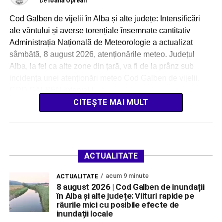
De
Ioana Oprean
Cod Galben de vijelii în Alba și alte județe: Intensificări
ale vântului și averse torențiale însemnate cantitativ
Administrația Națională de Meteorologie a actualizat
sâmbătă, 8 august 2026, atenționările meteo. Județul
Alba, la fel ca alte zone din țară, va fi de la prânz sub
incidența unei atenționări meteo Cod Galben de vijelii.
COD GALBEN Interval […]
CITEȘTE MAI MULT
ACTUALITATE
acum 9 minute
ACTUALITATE
8 august 2026 | Cod Galben de inundații
în Alba și alte județe: Viituri rapide pe
râurile mici cu posibile efecte de
inundații locale