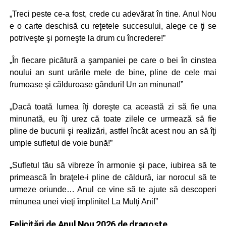
„Treci peste ce-a fost, crede cu adevărat în tine. Anul Nou
e o carte deschisă cu reţetele succesului, alege ce ţi se
potriveşte şi porneşte la drum cu încredere!”
„În fiecare picătură a şampaniei pe care o bei în cinstea
noului an sunt urările mele de bine, pline de cele mai
frumoase şi călduroase gânduri! Un an minunat!”
„Dacă toată lumea îţi doreşte ca această zi să fie una
minunată, eu îţi urez că toate zilele ce urmează să fie
pline de bucurii şi realizări, astfel încât acest nou an să îţi
umple sufletul de voie bună!”
„Sufletul tău să vibreze în armonie şi pace, iubirea să te
primească în braţele-i pline de căldură, iar norocul să te
urmeze oriunde… Anul ce vine să te ajute să descoperi
minunea unei vieţi împlinite! La Mulţi Ani!”
Felicitări de Anul Nou 2026 de dragoste