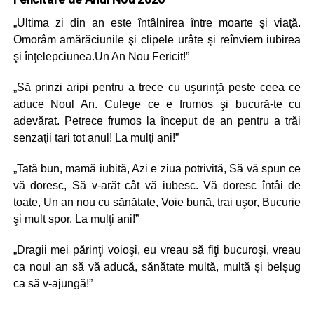
„Ultima zi din an este întâlnirea între moarte şi viaţă.
Omorâm amărăciunile şi clipele urâte şi reînviem iubirea
şi înţelepciunea.Un An Nou Fericit!”
„Să prinzi aripi pentru a trece cu uşurinţă peste ceea ce
aduce Noul An. Culege ce e frumos şi bucură-te cu
adevărat. Petrece frumos la început de an pentru a trăi
senzaţii tari tot anul! La mulţi ani!”
„Tată bun, mamă iubită, Azi e ziua potrivită, Să vă spun ce
vă doresc, Să v-arăt cât vă iubesc. Vă doresc întâi de
toate, Un an nou cu sănătate, Voie bună, trai uşor, Bucurie
şi mult spor. La mulţi ani!”
„Dragii mei părinţi voioşi, eu vreau să fiţi bucuroşi, vreau
ca noul an să vă aducă, sănătate multă, multă şi belşug
ca să v-ajungă!”