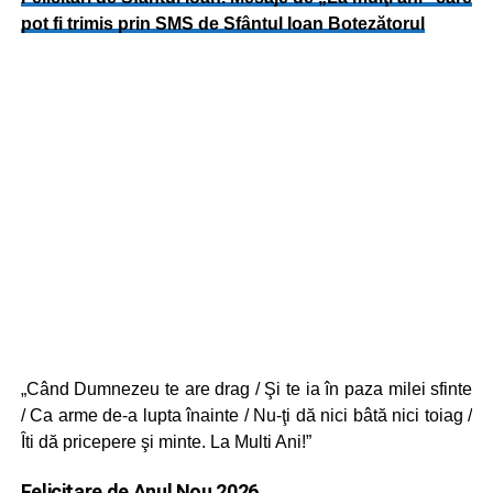
pot fi trimis prin SMS de Sfântul Ioan Botezătorul
„Când Dumnezeu te are drag / Şi te ia în paza milei sfinte
/ Ca arme de-a lupta înainte / Nu-ţi dă nici bâtă nici toiag /
Îti dă pricepere şi minte. La Multi Ani!”
Felicitare de Anul Nou 2026