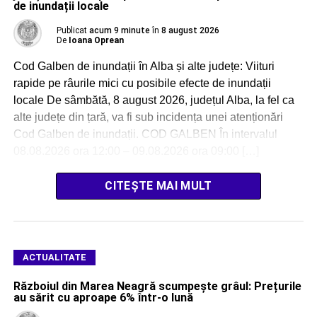
de inundații locale
Publicat
acum 9 minute
în
8 august 2026
De
Ioana Oprean
Cod Galben de inundații în Alba și alte județe: Viituri
rapide pe râurile mici cu posibile efecte de inundații
locale De sâmbătă, 8 august 2026, județul Alba, la fel ca
alte județe din țară, va fi sub incidența unei atenționări
Cod Galben de inundații. COD GALBEN În intervalul
08.08.2026 ora 12:00 – 09.08.2026 ora 09:00 […]
CITEȘTE MAI MULT
ACTUALITATE
Războiul din Marea Neagră scumpește grâul: Prețurile
au sărit cu aproape 6% într-o lună