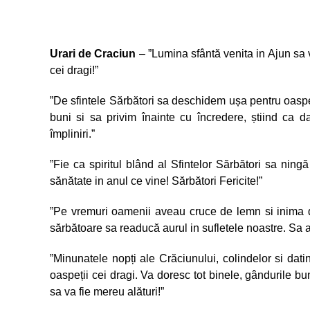
Urari de Craciun
– ”Lumina sfântă venita in Ajun sa v
cei dragi!”
”De sfintele Sărbători sa deschidem ușa pentru oaspeț
buni si sa privim înainte cu încredere, știind ca 
împliniri.”
”Fie ca spiritul blând al Sfintelor Sărbători sa ning
sănătate in anul ce vine! Sărbători Fericite!”
”Pe vremuri oamenii aveau cruce de lemn si inima 
sărbătoare sa readucă aurul in sufletele noastre. Sa a
”Minunatele nopți ale Crăciunului, colindelor si dat
oaspeții cei dragi. Va doresc tot binele, gândurile bu
sa va fie mereu alături!”