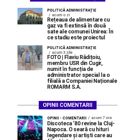
POLITICĂ ADMINISTRAȚIE
acum o zi
Rețeaua de alimentare cu
gaz va fi extinsă în două
sate ale comunei Unirea: În
ce stadiu este proiectul
POLITICĂ ADMINISTRAȚIE
acum 3 zile
FOTO | Flaviu Rădițoiu,
membru USR din Cugir,
numit în funcția de
administrator special la o
filială a Companiei Naționale
ROMARM S.A.
OPINII COMENTARII
acum 7 ore
OPINII - COMENTARII
Discoteca ’80 revine la Cluj-
Napoca. O seară cu hituri
legendare și artiști care au