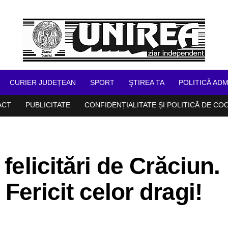
CURIER JUDEȚEAN
SPORT
ŞTIREA TA
POLITICĂ ADM
ACT
PUBLICITATE
CONFIDENȚIALITATE ȘI POLITICĂ DE CO
felicitări de Crăciun.
Fericit celor dragi!