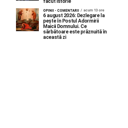
făcut istorie
acum 13 ore
OPINII - COMENTARII
6 august 2026: Dezlegare la
pește în Postul Adormirii
Maicii Domnului. Ce
sărbătoare este prăznuită în
această zi