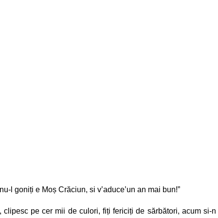
a nu-l goniți e Moș Crăciun, si v’aduce’un an mai bun!”
 clipesc pe cer mii de culori, fiți fericiți de sărbători, acum si-n