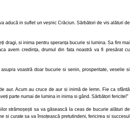
a aducă in suflet un veșnic Crăciun. Sărbători de vis alături de
i dragi, si inima pentru speranța bucurie si lumina. Sa fim mai
daca avem credința, drumul din fata noastră va fi presărat cu
ă asupra voastră doar bucurie si senin, prosperitate, veselie si
de aur. Acum au cruce de aur si inimă de lemn. Fie ca sfântă
veți parte numai de lumina in inima si gând. Sărbători fericite!”
inilor strămoșești sa va găsească la ceas de bucurie alături de
ne si curate sa va însoțească pretutindeni, fericirea si succesul