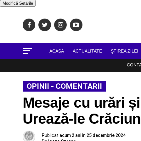
Modifică Setările
ACASĂ
ACTUALITATE
ŞTIREA ZILEI
CONT
OPINII - COMENTARII
Mesaje cu urări și 
Urează-le Crăciun 
Publicat
acum 2 ani
în
25 decembrie 2024