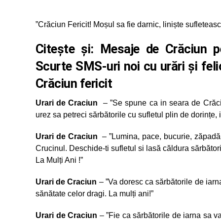
”Crăciun Fericit! Moșul sa fie darnic, liniște sufleteasc
Citeşte şi:
Mesaje de Crăciun pent
Scurte SMS-uri noi cu urări şi fel
Crăciun fericit
Urari de Craciun
– ”Se spune ca in seara de Crăciun
urez sa petreci sărbătorile cu sufletul plin de dorințe, 
Urari de Craciun
– ”Lumina, pace, bucurie, zăpadă, 
Crucinul. Deschide-ti sufletul si lasă căldura sărbători
La Mulți Ani !”
Urari de Craciun
– ”Va doresc ca sărbătorile de iarna 
sănătate celor dragi. La mulți ani!”
Urari de Craciun
– ”Fie ca sărbătorile de iarna sa va