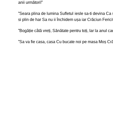
anii următori!”
”Seara plina de lumina Sufletul iesle sa-ti devina Ca
si plin de har Sa nu ii închidem ușa iar Crăciun Fericit
”Bogăție câtă vreți, Sănătate pentru toți, Iar la anul ca
”Sa va fie casa, casa Cu bucate noi pe masa Moș Crăc