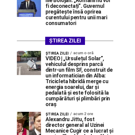
Ilie Bolojan: „Românii nu vor
fi deconectați”. Guvernul
pregătește însă oprirea
curentului pentru unii mari
consumatori
ȘTIREA ZILEI
acum o oră
ŞTIREA ZILEI
VIDEO | „Ursulețul Solar”,
vehiculul desprins parcă
dintr-un film SF, construit de
un informatician din Alba:
Tricicleta hibridă merge cu
energia soarelui, dar și
pedalată și este folosită la
cumpărături și plimbări prin
oraș
acum 2 ore
ŞTIREA ZILEI
Alexandru Jittu, fost
director general al Uzinei
Mecanice Cugir ce a lucrat și