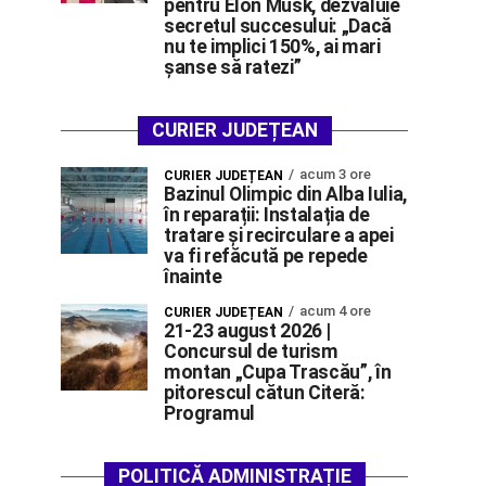
pentru Elon Musk, dezvăluie
secretul succesului: „Dacă
nu te implici 150%, ai mari
șanse să ratezi”
CURIER JUDEȚEAN
acum 3 ore
CURIER JUDEȚEAN
Bazinul Olimpic din Alba Iulia,
în reparații: Instalația de
tratare și recirculare a apei
va fi refăcută pe repede
înainte
acum 4 ore
CURIER JUDEȚEAN
21-23 august 2026 |
Concursul de turism
montan „Cupa Trascău”, în
pitorescul cătun Citeră:
Programul
POLITICĂ ADMINISTRAȚIE