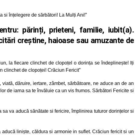
a si înțelegere de sărbători! La Mulți Ani!”
ru: părinți, prieteni, familie, iubit(a).
icitări creștine, haioase sau amuzante de
, la fiecare clinchet de clopoțel o dorința se îndeplinește! Iți
in clinchet de clopoței! Crăciun Fericit”
viată, dăruire, iertare, zâmbet, sărbătoare, ne aduce an de an
lor de iarna sa te învăluie ca un vis frumos. Sărbători Fericite si
sa va aducă sănătate si fericire, împlinirea tuturor dorințelor si
 aducă liniște, căldura si armonie in suflet. Crăciun fericit si un