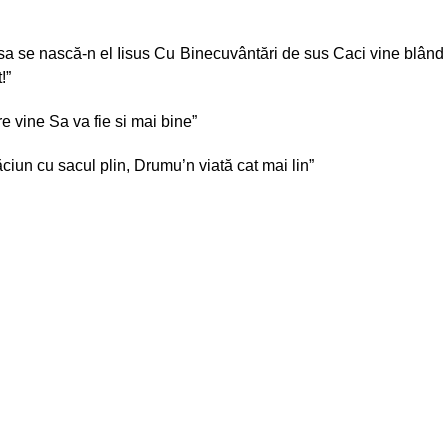
 sa se nască-n el Iisus Cu Binecuvântări de sus Caci vine blând
!”
re vine Sa va fie si mai bine”
iun cu sacul plin, Drumu’n viată cat mai lin”