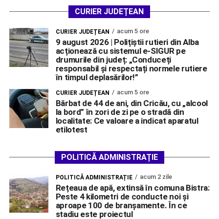
CURIER JUDEȚEAN
acum 5 ore
CURIER JUDEȚEAN
9 august 2026 | Polițiștii rutieri din Alba
acționează cu sistemul e-SIGUR pe
drumurile din județ: „Conduceți
responsabil și respectați normele rutiere
în timpul deplasărilor!”
acum 5 ore
CURIER JUDEȚEAN
Bărbat de 44 de ani, din Cricău, cu „alcool
la bord” în zori de zi pe o stradă din
localitate: Ce valoare a indicat aparatul
etilotest
POLITICĂ ADMINISTRAȚIE
acum 2 zile
POLITICĂ ADMINISTRAȚIE
Rețeaua de apă, extinsă în comuna Bistra:
Peste 4 kilometri de conducte noi și
aproape 100 de branșamente. În ce
stadiu este proiectul