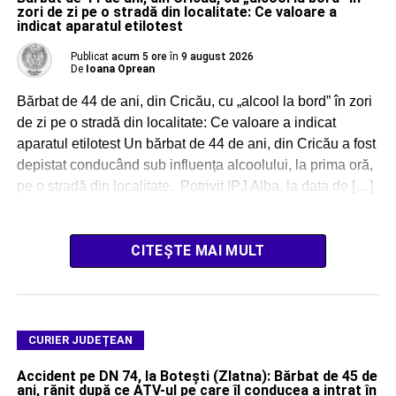
zori de zi pe o stradă din localitate: Ce valoare a
indicat aparatul etilotest
Publicat
acum 5 ore
în
9 august 2026
De
Ioana Oprean
Bărbat de 44 de ani, din Cricău, cu „alcool la bord” în zori
de zi pe o stradă din localitate: Ce valoare a indicat
aparatul etilotest Un bărbat de 44 de ani, din Cricău a fost
depistat conducând sub influența alcoolului, la prima oră,
pe o stradă din localitate. Potrivit IPJ Alba, la data de […]
CITEȘTE MAI MULT
CURIER JUDEȚEAN
Accident pe DN 74, la Botești (Zlatna): Bărbat de 45 de
ani, rănit după ce ATV-ul pe care îl conducea a intrat în