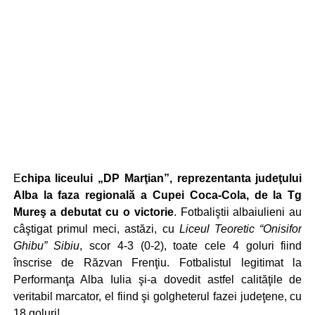
E
chipa liceului „DP Marţian”, reprezentanta judeţului
Alba la faza regională a Cupei Coca-Cola, de la Tg
Mureş a debutat cu o victorie
. Fotbaliştii albaiulieni au
câştigat primul meci, astăzi, cu
Liceul Teoretic “Onisifor
Ghibu” Sibiu
, scor 4-3 (0-2), toate cele 4 goluri fiind
înscrise de Răzvan Frenţiu. Fotbalistul legitimat la
Performanţa Alba Iulia şi-a dovedit astfel calităţile de
veritabil marcator, el fiind şi golgheterul fazei judeţene, cu
18 goluri!