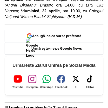
“Andrei Bîrseanu” Braşov
; ora 14.00, cu
LPS Cluj
Napoca
;
*duminică, 22 aprilie
, ora 10.00, cu
Colegiul
Naţional “Mircea Eliade” Sighişoara.
(H.D.M.)
Adaugă-ne ca sursă preferată
Urmărește-ne pe Google News
Urmărește Ziarul Unirea pe Social Media
YouTube
Instagram
WhatsApp
Facebook
X
TikTok
Ultimele știri publicate în Ziarul Unirea