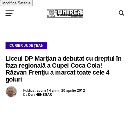
Modifică Setările
CURIER JUDEȚEAN
Liceul DP Marţian a debutat cu dreptul în
faza regională a Cupei Coca Cola!
Răzvan Frenţiu a marcat toate cele 4
goluri
Publicat
acum 14 ani
în
20 aprilie 2012
De
Dan HENEGAR