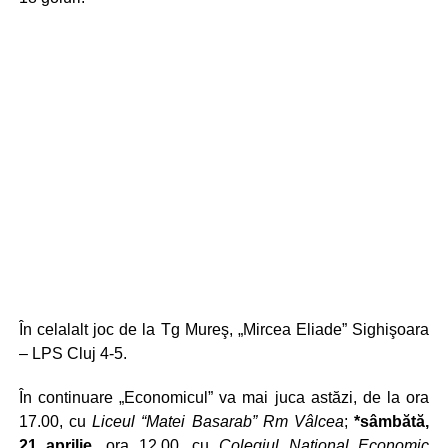
În celalalt joc de la Tg Mureş, „Mircea Eliade” Sighişoara
– LPS Cluj 4-5.
În continuare „Economicul” va mai juca astăzi, de la ora
17.00, cu
Liceul “Matei Basarab” Rm Vâlcea
;
*sâmbătă,
21 aprilie,
ora 12.00, cu
Colegiul Naţional Economic