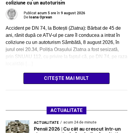
coliziune cu un autoturism
Publicat
acum 5 ore
în
9 august 2026
De
Ioana Oprean
Accident pe DN 74, la Botești (Zlatna): Bărbat de 45 de
ani, rănit după ce ATV-ul pe care îl conducea a intrat în
coliziune cu un autoturism Sâmbătă, 8 august 2026, în
jurul orei 20.34, Poliția Orașului Zlatna a fost sesizată,
prin SNUAU 112, cu privire la faptul că, pe DN 74, pe raza
localității […]
CITEȘTE MAI MULT
ACTUALITATE
acum 24 de minute
ACTUALITATE
Pensii 2026 | Cu cât au crescut într-un