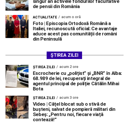
singur an activele fondurilor facultative
de pensii din România
acum o oră
ACTUALITATE
Foto | Episcopia Ortodoxă Română a
Italiei, recunoscută oficial: Ce avantaje
aduce acest pas comunității de români
din Peninsulă
ȘTIREA ZILEI
acum 2 ore
ŞTIREA ZILEI
Escrocherie cu „polițist” și „BNR” în Alba:
68.989 de lei, recuperați integral de
agentul principal de poliție Cătălin Mihai
Bota
acum 3 ore
ŞTIREA ZILEI
Video | Cățel blocat sub o stivă de
bușteni, salvat de pompierii militari din
Sebeș: „Pentru noi, fiecare viață
contează!”