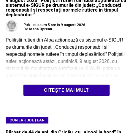
9 august 2026 | Polițiștii rutieri din Alba acționează cu
sistemul e-SIGUR pe drumurile din județ: „Conduceți
responsabil și respectați normele rutiere în timpul
deplasărilor!”
Publicat
acum 5 ore
în
9 august 2026
De
Ioana Oprean
Polițiștii rutieri din Alba acționează cu sistemul e-SIGUR
pe drumurile din județ: „Conduceți responsabil și
respectați normele rutiere în timpul deplasărilor!” Polițiștii
rutieri acționează astăzi, duminică, 9 august 2026, cu
sistemul de monitorizare a traficului e-SIGUR, pentru a
depista posibile încălcări ale normelor de circulație pe
drumurile publice, în zonele cu risc rutier din județul […]
CITEȘTE MAI MULT
CURIER JUDEȚEAN
Bărbat de 44 de ani, din Cricău, cu „alcool la bord” în