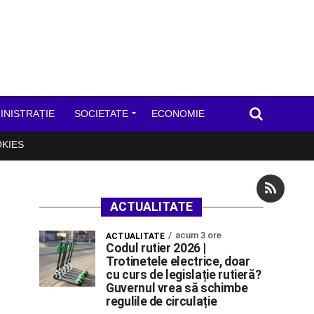
INISTRAȚIE
SOCIETATE
ECONOMIE
OKIES
ACTUALITATE
acum 3 ore
ACTUALITATE
Codul rutier 2026 |
Trotinetele electrice, doar
cu curs de legislație rutieră?
Guvernul vrea să schimbe
regulile de circulație