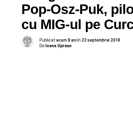
Pop-Osz-Puk, pilot
cu MIG-ul pe Cur
Publicat
acum 8 ani
în
23 septembrie 2018
De
Ioana Oprean