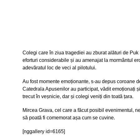
Colegi care în ziua tragediei au zburat alături de Puk
eforturi considerabile și au amenajat la mormântul ero
adevăratul loc de veci al pilotului.
Au fost momente emoționante, s-au depus coroane de f
Catedrala Apusenilor au participat, vădit emoționați și c
trecut în veșnicie, dar și colegi veniți din toată țara.
Mircea Grava, cel care a făcut posibil evenimentul, ne-a
să poată fi comemorat așa cum se cuvine.
[nggallery id=6165]