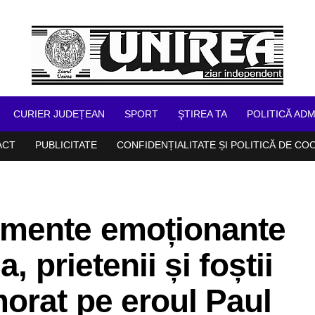
CURIER JUDEȚEAN
SPORT
ŞTIREA TA
POLITICĂ ADM
ACT
PUBLICITATE
CONFIDENȚIALITATE ȘI POLITICĂ DE CO
mente emoționante
, prietenii și foștii
orat pe eroul Paul