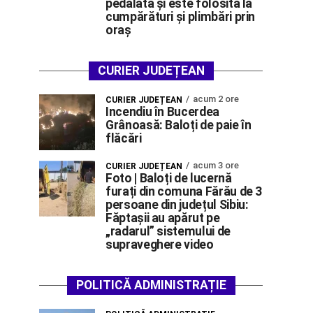
pedalată și este folosită la
cumpărături și plimbări prin
oraș
CURIER JUDEȚEAN
acum 2 ore
CURIER JUDEȚEAN
Incendiu în Bucerdea
Grânoasă: Baloți de paie în
flăcări
acum 3 ore
CURIER JUDEȚEAN
Foto | Baloți de lucernă
furați din comuna Fărău de 3
persoane din județul Sibiu:
Făptașii au apărut pe
„radarul” sistemului de
supraveghere video
POLITICĂ ADMINISTRAȚIE