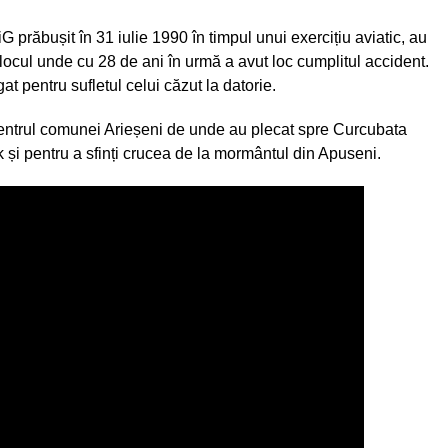
iG prăbușit în 31 iulie 1990 în timpul unui exercițiu aviatic, au
cul unde cu 28 de ani în urmă a avut loc cumplitul accident.
at pentru sufletul celui căzut la datorie.
 în centrul comunei Arieșeni de unde au plecat spre Curcubata
și pentru a sfinți crucea de la mormântul din Apuseni.