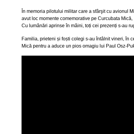
În memoria pilotului militar care a sfârşit cu avionul M
avut loc momente comemorative pe Curcubata Mică, lo
Cu lumânări aprinse în mâini, toți cei prezenți s-au rug
Familia, prieteni și foști colegi s-au întâlnit vineri,
Mică pentru a aduce un pios omagiu lui Paul Osz-Puk 