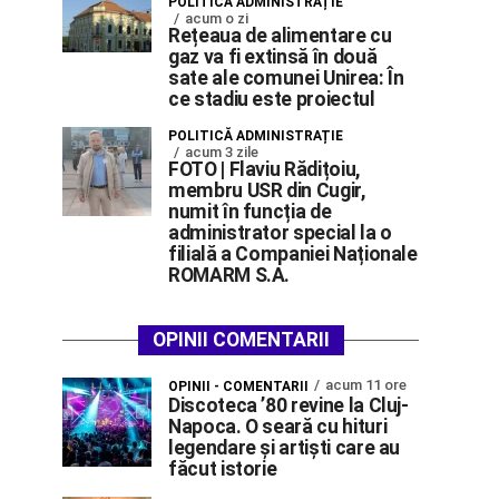
POLITICĂ ADMINISTRAȚIE
acum o zi
Rețeaua de alimentare cu
gaz va fi extinsă în două
sate ale comunei Unirea: În
ce stadiu este proiectul
POLITICĂ ADMINISTRAȚIE
acum 3 zile
FOTO | Flaviu Rădițoiu,
membru USR din Cugir,
numit în funcția de
administrator special la o
filială a Companiei Naționale
ROMARM S.A.
OPINII COMENTARII
acum 11 ore
OPINII - COMENTARII
Discoteca ’80 revine la Cluj-
Napoca. O seară cu hituri
legendare și artiști care au
făcut istorie