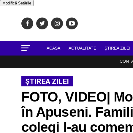
Modifică Setările
ACASĂ
ACTUALITATE
ŞTIREA ZILEI
CONT
ŞTIREA ZILEI
FOTO, VIDEO| Mo
în Apuseni. Familia
colegi l-au comem