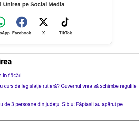
l Unirea pe Social Media
sApp
Facebook
X
TikTok
irea
în flăcări
 cu curs de legislație rutieră? Guvernul vrea să schimbe regulile
ău de 3 persoane din județul Sibiu: Făptașii au apărut pe