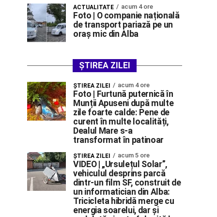
acum 4 ore
ACTUALITATE
Foto | O companie națională
de transport pariază pe un
oraș mic din Alba
ȘTIREA ZILEI
acum 4 ore
ŞTIREA ZILEI
Foto | Furtună puternică în
Munții Apuseni după multe
zile foarte calde: Pene de
curent în multe localități,
Dealul Mare s-a
transformat în patinoar
acum 5 ore
ŞTIREA ZILEI
VIDEO | „Ursulețul Solar”,
vehiculul desprins parcă
dintr-un film SF, construit de
un informatician din Alba:
Tricicleta hibridă merge cu
energia soarelui, dar și