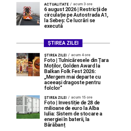
acum 3 ore
ACTUALITATE
6 august 2026 | Restricții de
circulație pe Autostrada A1,
la Sebeș: Ce lucrări se
execută
ȘTIREA ZILEI
acum 4 ore
ŞTIREA ZILEI
Foto | Tulnicăresele din Țara
Moților, Golden Award la
Balkan Folk Fest 2026:
„Mergem mai departe cu
aceeași dragoste pentru
folclor”
acum 15 ore
ŞTIREA ZILEI
Foto | Investiție de 28 de
milioane de euro la Alba
Iulia: Sistem de stocare a
energiei în baterii, la
Bărăbanț