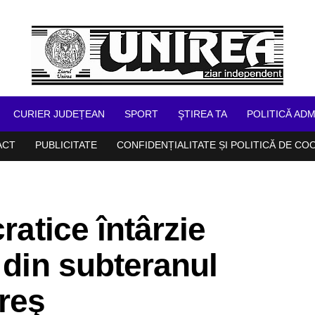
CURIER JUDEȚEAN
SPORT
ŞTIREA TA
POLITICĂ ADM
ACT
PUBLICITATE
CONFIDENȚIALITATE ȘI POLITICĂ DE CO
ratice întârzie
 din subteranul
reş