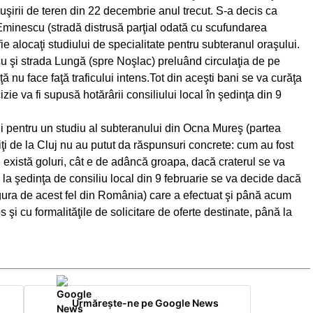
irii de teren din 22 decembrie anul trecut. S-a decis ca
i Eminescu (stradă distrusă parţial odată cu scufundarea
ie alocaţi studiului de specialitate pentru subteranul oraşului.
u şi strada Lungă (spre Noşlac) preluând circulaţia de pe
ţă nu face faţă traficului intens.Tot din aceşti bani se va curăţa
e va fi supusă hotărârii consiliului local în şedinţa din 9
ii pentru un studiu al subteranului din Ocna Mureş (partea
ţi de la Cluj nu au putut da răspunsuri concrete: cum au fost
 există goluri, cât e de adâncă groapa, dacă craterul se va
a şedinţa de consiliu local din 9 februarie se va decide dacă
singura de acest fel din România) care a efectuat şi până acum
 şi cu formalităţile de solicitare de oferte destinate, până la
Urmărește-ne pe Google News