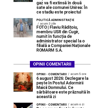
gaz va fi extinsă în două
sate ale comunei Unirea: În
ce stadiu este proiectul
POLITICĂ ADMINISTRAȚIE
acum 3 zile
FOTO | Flaviu Rădițoiu,
membru USR din Cugir,
numit în funcția de
administrator special la o
filială a Companiei Naționale
ROMARM S.A.
OPINII COMENTARII
acum 5 ore
OPINII - COMENTARII
6 august 2026: Dezlegare la
pește în Postul Adormirii
Maicii Domnului. Ce
sărbătoare este prăznuită în
această zi
acum o zi
OPINII - COMENTARII