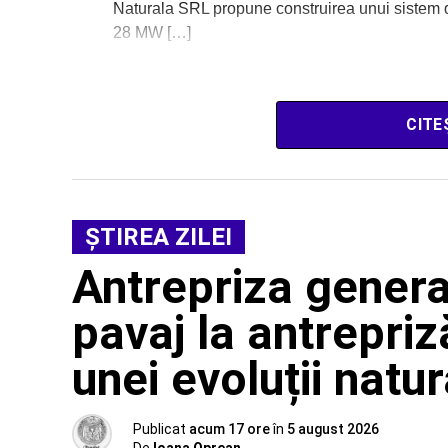
Naturala SRL propune construirea unui sistem de 
28 MW […]
CITE
ŞTIREA ZILEI
Antrepriza general
pavaj la antrepri
unei evoluții natur
Publicat
acum 17 ore
în
5 august 2026
De
Ioana Oprean