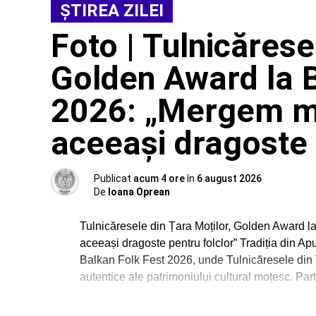
ŞTIREA ZILEI
Foto | Tulnicărese
Golden Award la B
2026: „Mergem m
aceeași dragoste 
Publicat
acum 4 ore
în
6 august 2026
De
Ioana Oprean
Tulnicăresele din Țara Moților, Golden Award 
aceeași dragoste pentru folclor” Tradiția din Ap
Balkan Folk Fest 2026, unde Tulnicăresele din 
autentice ale patrimoniului cultural moțesc. Par