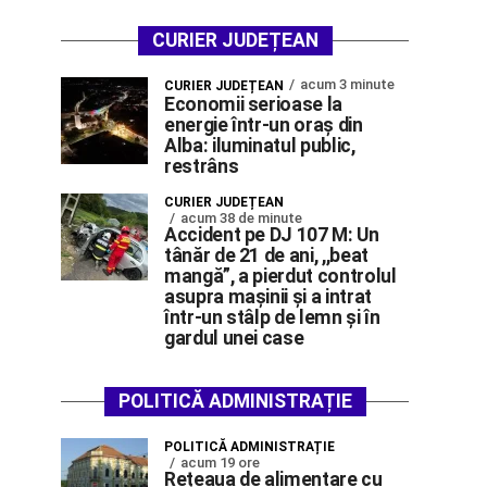
CURIER JUDEȚEAN
acum 3 minute
CURIER JUDEȚEAN
Economii serioase la
energie într-un oraș din
Alba: iluminatul public,
restrâns
CURIER JUDEȚEAN
acum 38 de minute
Accident pe DJ 107 M: Un
tânăr de 21 de ani, ,,beat
mangă”, a pierdut controlul
asupra mașinii și a intrat
într-un stâlp de lemn și în
gardul unei case
POLITICĂ ADMINISTRAȚIE
POLITICĂ ADMINISTRAȚIE
acum 19 ore
Rețeaua de alimentare cu