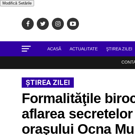
Modifică Setările
ACASĂ
ACTUALITATE
ŞTIREA ZILEI
CONT
ŞTIREA ZILEI
Formalităţile biroc
aflarea secretelor
oraşului Ocna Mu