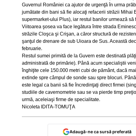
Guvernul României ca ajutor de urgenţă în urma prăbuş
jumătate din bani să fie alocaţi refacerii străzii Miha
supermarket-ului Plus), iar restul banilor urmează să f
Viitoarea şosea va face legătura între strada Eminesc
străzile Cloşca şi Crişan, a căror structură de rezisten
şanţul de drenare de sub Uioara de Sus. Această decizi
februarie.
Restul sumei primită de la Guvern este destinată plăţ
administrată de primărie). Până acum specialiştii veni
înghiţite cele 150.000 metri cubi de pământ, dacă mai
extinde spre câmpul de sonde sau spre blocuri. Până l
este legal ca banii să fie încredinţaţi direct firmei (
studiile de cavernometrie sau se va pierde timp preţios
urmă, aceleiaşi firme de specialitate.
Nicoleta IDITA-TOMUŢA
Adaugă-ne ca sursă preferată