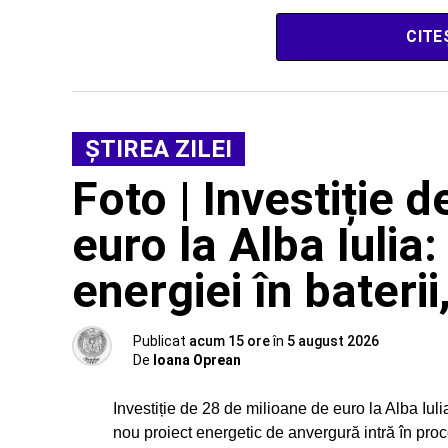
CITE
ŞTIREA ZILEI
Foto | Investiție 
euro la Alba Iulia
energiei în baterii
Publicat
acum 15 ore
în
5 august 2026
De
Ioana Oprean
Investiție de 28 de milioane de euro la Alba Iuli
nou proiect energetic de anvergură intră în pro