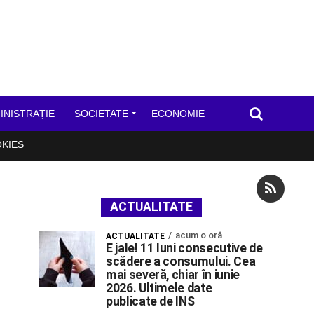
INISTRAȚIE
SOCIETATE
ECONOMIE
OKIES
ACTUALITATE
acum o oră
ACTUALITATE
E jale! 11 luni consecutive de
scădere a consumului. Cea
mai severă, chiar în iunie
2026. Ultimele date
publicate de INS