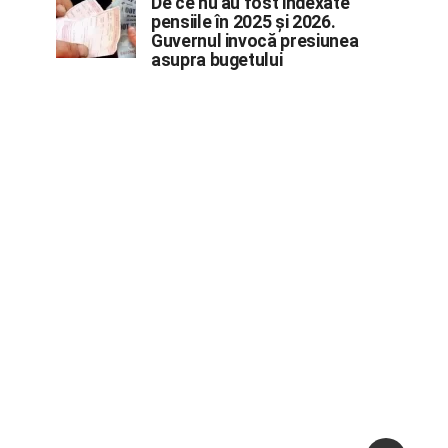
De ce nu au fost indexate
pensiile în 2025 și 2026.
Guvernul invocă presiunea
asupra bugetului