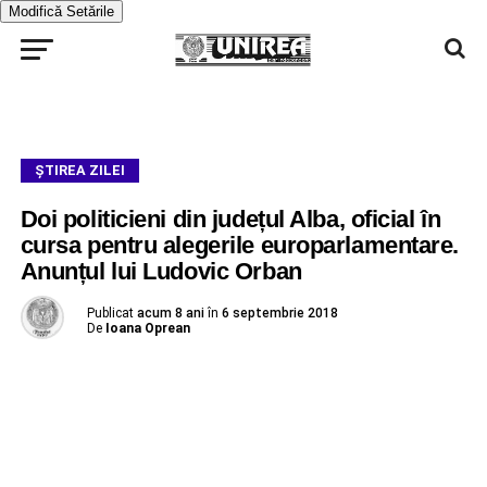
Modifică Setările
ŞTIREA ZILEI
Doi politicieni din județul Alba, oficial în
cursa pentru alegerile europarlamentare.
Anunțul lui Ludovic Orban
Publicat
acum 8 ani
în
6 septembrie 2018
De
Ioana Oprean