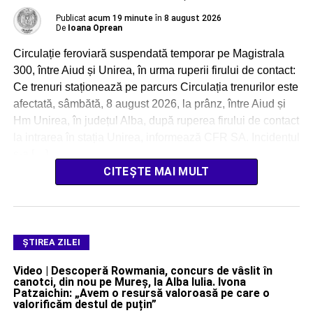
Publicat
acum 19 minute
în
8 august 2026
De
Ioana Oprean
Circulație feroviară suspendată temporar pe Magistrala
300, între Aiud și Unirea, în urma ruperii firului de contact:
Ce trenuri staționează pe parcurs Circulația trenurilor este
afectată, sâmbătă, 8 august 2026, la prânz, între Aiud și
Hm Unirea, în județul Alba, după ruperea firului de contact
la intrarea în stația Unirea, informează CFR SA. Incidentul
s-a […]
CITEȘTE MAI MULT
ŞTIREA ZILEI
Video | Descoperă Rowmania, concurs de vâslit în
canotci, din nou pe Mureș, la Alba Iulia. Ivona
Patzaichin: „Avem o resursă valoroasă pe care o
valorificăm destul de puțin”