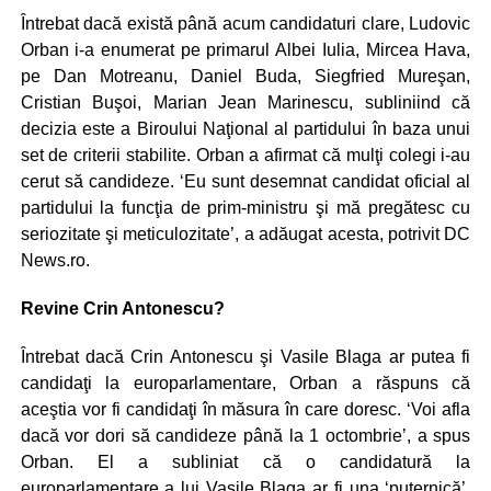
Întrebat dacă există până acum candidaturi clare, Ludovic
Orban i-a enumerat pe primarul Albei Iulia, Mircea Hava,
pe Dan Motreanu, Daniel Buda, Siegfried Mureşan,
Cristian Buşoi, Marian Jean Marinescu, subliniind că
decizia este a Biroului Naţional al partidului în baza unui
set de criterii stabilite. Orban a afirmat că mulţi colegi i-au
cerut să candideze. ‘Eu sunt desemnat candidat oficial al
partidului la funcţia de prim-ministru şi mă pregătesc cu
seriozitate şi meticulozitate’, a adăugat acesta, potrivit DC
News.ro.
Revine Crin Antonescu?
Întrebat dacă Crin Antonescu şi Vasile Blaga ar putea fi
candidaţi la europarlamentare, Orban a răspuns că
aceştia vor fi candidaţi în măsura în care doresc. ‘Voi afla
dacă vor dori să candideze până la 1 octombrie’, a spus
Orban. El a subliniat că o candidatură la
europarlamentare a lui Vasile Blaga ar fi una ‘puternică’,