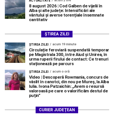
acum 2 ore
ACTUALITATE
8 august 2026 | Cod Galben de vijelii în
Alba și alte județe: Intensificări ale
vântului și averse torențiale însemnate
cantitativ
ȘTIREA ZILEI
acum 19 minute
ŞTIREA ZILEI
Circulație feroviară suspendată temporar
pe Magistrala 300, între Aiud și Unirea, în
urma ruperii firului de contact: Ce trenuri
staționează pe parcurs
acum o oră
ŞTIREA ZILEI
Video | Descoperă Rowmania, concurs de
vâslit în canotci, din nou pe Mureș, la Alba
Iulia. Ivona Patzaichin: „Avem o resursă
valoroasă pe care o valorificăm destul de
puțin”
CURIER JUDEȚEAN