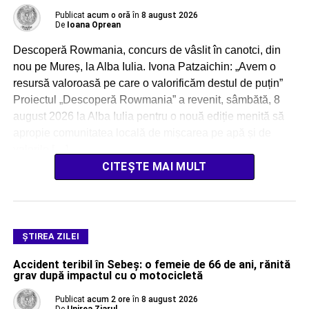
Publicat
acum o oră
în
8 august 2026
De
Ioana Oprean
Descoperă Rowmania, concurs de vâslit în canotci, din
nou pe Mureș, la Alba Iulia. Ivona Patzaichin: „Avem o
resursă valoroasă pe care o valorificăm destul de puțin”
Proiectul „Descoperă Rowmania” a revenit, sâmbătă, 8
august 2026 la Alba Iulia pentru o nouă ediție menită să
apropie comunitatea locală de mișcarea pe apă și de
valorile […]
CITEȘTE MAI MULT
ŞTIREA ZILEI
Accident teribil în Sebeș: o femeie de 66 de ani, rănită
grav după impactul cu o motocicletă
Publicat
acum 2 ore
în
8 august 2026
De
Unirea Ziarul