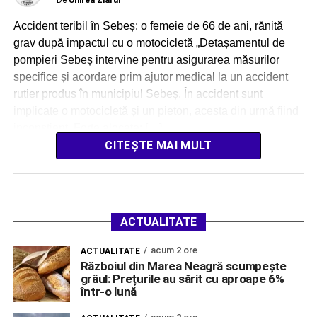
Accident teribil în Sebeș: o femeie de 66 de ani, rănită
grav după impactul cu o motocicletă „Detașamentul de
pompieri Sebeș intervine pentru asigurarea măsurilor
specifice și acordare prim ajutor medical la un accident
rutier produs în municipiul Sebeș. În accident sunt
implicate o motocicletă și un pieton, acesta din urmă fiind
inconștient. Forțe alocate: […]
CITEȘTE MAI MULT
ACTUALITATE
acum 2 ore
ACTUALITATE
Războiul din Marea Neagră scumpește
grâul: Prețurile au sărit cu aproape 6%
într-o lună