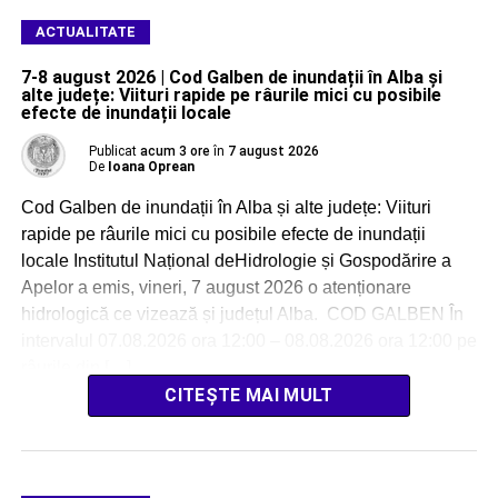
ACTUALITATE
7-8 august 2026 | Cod Galben de inundații în Alba și
alte județe: Viituri rapide pe râurile mici cu posibile
efecte de inundații locale
Publicat
acum 3 ore
în
7 august 2026
De
Ioana Oprean
Cod Galben de inundații în Alba și alte județe: Viituri
rapide pe râurile mici cu posibile efecte de inundații
locale Institutul Național deHidrologie și Gospodărire a
Apelor a emis, vineri, 7 august 2026 o atenționare
hidrologică ce vizează și județul Alba. COD GALBEN În
intervalul 07.08.2026 ora 12:00 – 08.08.2026 ora 12:00 pe
râurile din […]
CITEȘTE MAI MULT