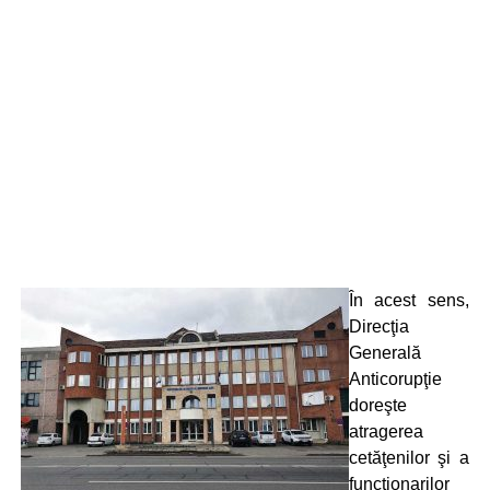
În acest sens,
Direcţia
Generală
Anticorupţie
doreşte
atragerea
cetăţenilor şi a
funcţionarilor