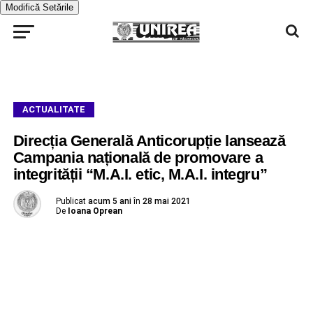
Modifică Setările
ACTUALITATE
Direcția Generală Anticorupție lansează
Campania națională de promovare a
integrității “M.A.I. etic, M.A.I. integru”
Publicat
acum 5 ani
în
28 mai 2021
De
Ioana Oprean