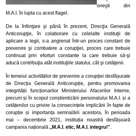
oneşti din
M.A.I. în lupta cu acest flagel.
De la înfiinţare şi până în prezent, Direcţia Generală
Anticorupţie, în colaborare cu celelalte instituţii de
aplicare a legii, s-a angrenat într-un proces constant de
prevenire şi combatere a corupţiei, proces care trebuie
continuat prin eforturi constante la care trebuie să-şi
aducă contribuţia atât instituţiile statului, cât şi cetăţenii.
În temeiul activităților de prevenire a corupției desfășurate
de Direcția Generală Anticorupție, pentru promovarea
integrității funcționarilor Ministerului Afacerilor Interne,
precum și în scopul conștientizării personalului M.A.I. și a
cetățenilor cu privire la consecințele implicării în fapte de
corupție și importanța semnalării acestora, în perioada
mai – decembrie 2021, instituția noastră desfășoară
campania națională
„M.A.I. etic, M.A.I. integru!”
.