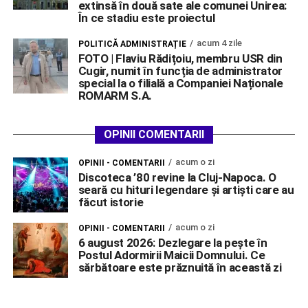
extinsă în două sate ale comunei Unirea:
În ce stadiu este proiectul
acum 4 zile
POLITICĂ ADMINISTRAȚIE
FOTO | Flaviu Rădițoiu, membru USR din
Cugir, numit în funcția de administrator
special la o filială a Companiei Naționale
ROMARM S.A.
OPINII COMENTARII
acum o zi
OPINII - COMENTARII
Discoteca ’80 revine la Cluj-Napoca. O
seară cu hituri legendare și artiști care au
făcut istorie
acum o zi
OPINII - COMENTARII
6 august 2026: Dezlegare la pește în
Postul Adormirii Maicii Domnului. Ce
sărbătoare este prăznuită în această zi