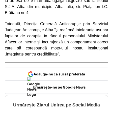
la adresa de e-mail
alba.dga@mai.gov.ro
sau la sediul
S.J.A. Alba din municipiul Alba Iulia, str. Piaţa Ion I.C.
Brătianu nr. 4.
Totodată, Direcţia Generală Anticorupţie prin Serviciul
Judeţean Anticorupţie Alba îşi reafirmă intoleranţa asupra
faptelor de corupţie în rândul personalului Ministerului
Afacerilor Interne şi încurajează un comportament corect
care să corespundă moto-ului nostru instituţional
„Integritate pentru credibilitate”.
Adaugă-ne ca sursă preferată
Urmărește-ne pe Google News
Urmărește Ziarul Unirea pe Social Media