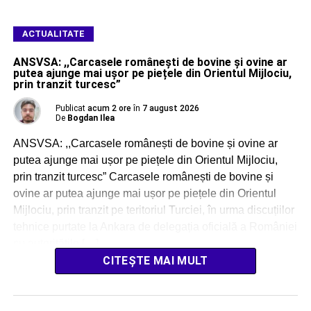
ACTUALITATE
ANSVSA: ,,Carcasele românești de bovine și ovine ar
putea ajunge mai ușor pe piețele din Orientul Mijlociu,
prin tranzit turcesc”
Publicat
acum 2 ore
în
7 august 2026
De
Bogdan Ilea
ANSVSA: ,,Carcasele românești de bovine și ovine ar
putea ajunge mai ușor pe piețele din Orientul Mijlociu,
prin tranzit turcesc” Carcasele românești de bovine și
ovine ar putea ajunge mai ușor pe piețele din Orientul
Mijlociu, prin tranzit pe teritoriul Turciei, în urma discuțiilor
tehnice purtate la Ankara de delegația oficială a României
cu autoritățile […]
CITEȘTE MAI MULT