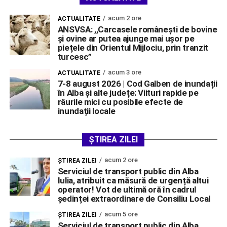
acum 2 ore
ACTUALITATE
ANSVSA: ,,Carcasele românești de bovine
și ovine ar putea ajunge mai ușor pe
piețele din Orientul Mijlociu, prin tranzit
turcesc”
acum 3 ore
ACTUALITATE
7-8 august 2026 | Cod Galben de inundații
în Alba și alte județe: Viituri rapide pe
râurile mici cu posibile efecte de
inundații locale
ȘTIREA ZILEI
acum 2 ore
ŞTIREA ZILEI
Serviciul de transport public din Alba
Iulia, atribuit ca măsură de urgență altui
operator! Vot de ultimă oră în cadrul
ședinței extraordinare de Consiliu Local
acum 5 ore
ŞTIREA ZILEI
Serviciul de transport public din Alba