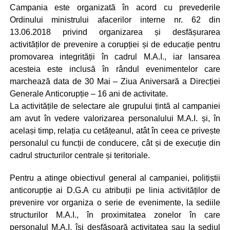
Campania este organizată în acord cu prevederile
Ordinului ministrului afacerilor interne nr. 62 din
13.06.2018 privind organizarea și desfășurarea
activităților de prevenire a corupției și de educație pentru
promovarea integrității în cadrul M.A.I., iar lansarea
acesteia este inclusă în rândul evenimentelor care
marchează data de 30 Mai – Ziua Aniversară a Direcției
Generale Anticorupție – 16 ani de activitate.
La activitățile de selectare ale grupului țintă al campaniei
am avut în vedere valorizarea personalului M.A.I. și, în
același timp, relația cu cetățeanul, atât în ceea ce privește
personalul cu funcții de conducere, cât și de execuție din
cadrul structurilor centrale și teritoriale.
Pentru a atinge obiectivul general al campaniei, polițiștii
anticorupție ai D.G.A cu atribuții pe linia activităților de
prevenire vor organiza o serie de evenimente, la sediile
structurilor M.A.I., în proximitatea zonelor în care
personalul M.A.I. își desfășoară activitatea sau la sediul