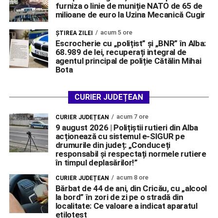
furniza o linie de muniție NATO de 65 de
milioane de euro la Uzina Mecanică Cugir
acum 5 ore
ŞTIREA ZILEI
Escrocherie cu „polițist” și „BNR” în Alba:
68.989 de lei, recuperați integral de
agentul principal de poliție Cătălin Mihai
Bota
CURIER JUDEȚEAN
acum 7 ore
CURIER JUDEȚEAN
9 august 2026 | Polițiștii rutieri din Alba
acționează cu sistemul e-SIGUR pe
drumurile din județ: „Conduceți
responsabil și respectați normele rutiere
în timpul deplasărilor!”
acum 8 ore
CURIER JUDEȚEAN
Bărbat de 44 de ani, din Cricău, cu „alcool
la bord” în zori de zi pe o stradă din
localitate: Ce valoare a indicat aparatul
etilotest