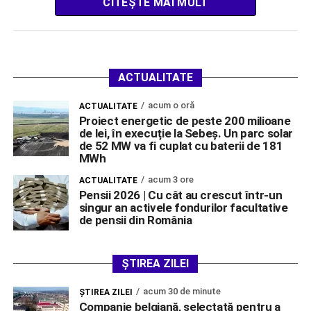
CITEȘTE MAI MULT
ACTUALITATE
acum o oră
ACTUALITATE
Proiect energetic de peste 200 milioane
de lei, în execuție la Sebeș. Un parc solar
de 52 MW va fi cuplat cu baterii de 181
MWh
acum 3 ore
ACTUALITATE
Pensii 2026 | Cu cât au crescut într-un
singur an activele fondurilor facultative
de pensii din România
ȘTIREA ZILEI
acum 30 de minute
ŞTIREA ZILEI
Companie belgiană, selectată pentru a