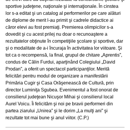
sportive judeţene, naţionale şi internaţionale. În cinstea
lor s-a editat şi un catalog al performerilor pe care alături
de diplome de merit l-au primit şi cadrele didactice ai
căror elevi au fost premiaţi. Premierea olimpicilor s-a
dovedit şi cu acest prilej nu doar o recunoaştere a
rezultatelor obţinute în competiţiile şcolare şi sportive, dar
şi o modalitate de a-i încuraja în activitatea lor viitoare. Şi
tot ca o recompensă, la final, grupul de chitare „Aprentis”,
condus de Călin Furdui, aparţinând Colegiului „David
Prodan”, a oferit un spectacol participanţilor. Merită
felicitări pentru modul de organizare a manifestării
Primăria Cugir şi Casa Orăşenească de Cultură, prin
director Luminiţa Sgubea. Evenimentul a fost onorat de
consilierul judeţean Nicuşor Mihai şi consilierul local
Aurel Voicu. Îi felicităm şi noi pe bravii performeri din
partea ziarului „Unirea” şi le dorim „La mulţi ani” şi
rezultate tot mai bune şi anul viitor. (C.P.)