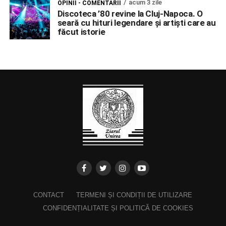
acum 3 zile
OPINII - COMENTARII
Discoteca ’80 revine la Cluj-Napoca. O
seară cu hituri legendare și artiști care au
făcut istorie
CONTACT
TERMENI ȘI CONDIȚII DE UTILIZARE
CONFIDENȚIALITATE ȘI POLITICĂ DE COOKIES