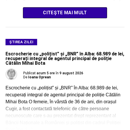
CITEȘTE MAI MULT
ŞTIREA ZILEI
Escrocherie cu „polițist” și „BNR” în Alba: 68.989 de lei,
recuperați integral de agentul principal de poliție
Cătălin Mihai Bota
Publicat
acum 5 ore
în
9 august 2026
De
Ioana Oprean
Escrocherie cu „polițist” și „BNR” în Alba: 68.989 de lei,
recuperați integral de agentul principal de poliție Cătălin
Mihai Bota O femeie, în vârstă de 36 de ani, din orașul
Cugir, a fost contactată telefonic de către persoane
necunoscute care s-au prezentat drept reprezentant al
Băncii Naționale a României și polițist din cadrul Poliției
Române. […]