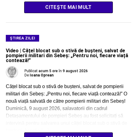
CITEȘTE MAI MULT
ŞTIREA ZILEI
Video | Cățel blocat sub o stivă de bușteni, salvat de
pompierii militari din Sebeș: „Pentru noi, fiecare viață
contează!”
Publicat
acum 5 ore
în
9 august 2026
De
Ioana Oprean
Cățel blocat sub o stivă de bușteni, salvat de pompierii
militari din Sebeș: „Pentru noi, fiecare viață contează!” O
nouă viață salvată de către pompierii militari din Sebeș!
Duminică, 9 august 2026, salavatorii din cadrul
Detașamentului de pompieri Sebeș au fost solicitați să
intervină pentru salvarea unui cățel blocat sub o stivă de
bușteni. Aceștia […]