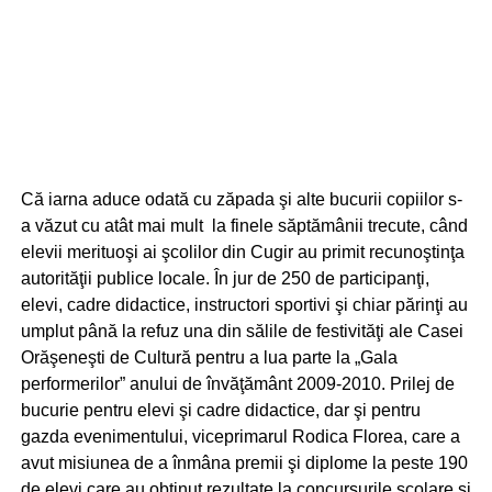
Că iarna aduce odată cu zăpada şi alte bucurii copiilor s-
a văzut cu atât mai mult la finele săptămânii trecute, când
elevii merituoşi ai şcolilor din Cugir au primit recunoştinţa
autorităţii publice locale. În jur de 250 de participanţi,
elevi, cadre didactice, instructori sportivi şi chiar părinţi au
umplut până la refuz una din sălile de festivităţi ale Casei
Orăşeneşti de Cultură pentru a lua parte la „Gala
performerilor” anului de învăţământ 2009-2010. Prilej de
bucurie pentru elevi şi cadre didactice, dar şi pentru
gazda evenimentului, viceprimarul Rodica Florea, care a
avut misiunea de a înmâna premii şi diplome la peste 190
de elevi care au obţinut rezultate la concursurile şcolare şi