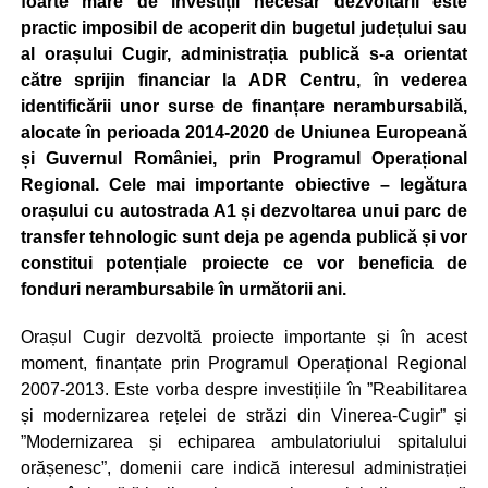
foarte mare de investiții necesar dezvoltării este
practic imposibil de acoperit din bugetul județului sau
al orașului Cugir, administrația publică s-a orientat
către sprijin financiar la ADR Centru, în vederea
identificării unor surse de finanțare nerambursabilă,
alocate în perioada 2014-2020 de Uniunea Europeană
și Guvernul României, prin Programul Operațional
Regional. Cele mai importante obiective – legătura
orașului cu autostrada A1 și dezvoltarea unui parc de
transfer tehnologic sunt deja pe agenda publică și vor
constitui potențiale proiecte ce vor beneficia de
fonduri nerambursabile în următorii ani.
Orașul Cugir dezvoltă proiecte importante și în acest
moment, finanțate prin Programul Operațional Regional
2007-2013. Este vorba despre investițiile în ”Reabilitarea
și modernizarea rețelei de străzi din Vinerea-Cugir” și
”Modernizarea și echiparea ambulatoriului spitalului
orășenesc”, domenii care indică interesul administrației