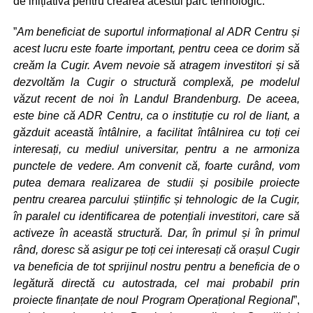
de inițiativă pentru crearea acestui parc tehnologic.
”
Am beneficiat de suportul informațional al ADR Centru și
acest lucru este foarte important, pentru ceea ce dorim să
creăm la Cugir. Avem nevoie să atragem investitori și să
dezvoltăm la Cugir o structură complexă, pe modelul
văzut recent de noi în Landul Brandenburg. De aceea,
este bine că ADR Centru, ca o instituție cu rol de liant, a
găzduit această întâlnire, a facilitat întâlnirea cu toți cei
interesați, cu mediul universitar, pentru a ne armoniza
punctele de vedere. Am convenit că, foarte curând, vom
putea demara realizarea de studii și posibile proiecte
pentru crearea parcului științific și tehnologic de la Cugir,
în paralel cu identificarea de potențiali investitori, care să
activeze în această structură. Dar, în primul și în primul
rând, doresc să asigur pe toți cei interesați că orașul Cugir
va beneficia de tot sprijinul nostru pentru a beneficia de o
legătură directă cu autostrada, cel mai probabil prin
proiecte finanțate de noul Program Operațional Regional
”,