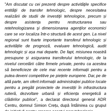
”
Am discutat cu cei prezenți despre activităţile specifice
entităţii de transfer tehnologic, despre necesitatea
realizării de studii de investiţii tehnologice, precum și
despre asistenţa pentru restructurarea sau
retehnologizarea şi dimensionarea agenţilor economici
care se vor localiza într-o structură de acest gen. La nivel
regional sunt foarte importante transferul tehnologic și
activitățile de prognoză, evaluare tehnologică, audit
tehnologic și așa mai departe. De fapt, misiunea noastră
presupune și asigurarea transferului tehnologic, de la
nivelul cercetării către firmele private, pentru ca acestea
să beneficieze de cele mai recente informații pentru a
putea deveni competitive pe piețele europene. Dar, pe de
altă parte, am oferit informații administrației publice locale
pentru a pregăti proiectele de investiții în infrastructura
rutieră, dezvoltare urbană și eficiența energetică a
clădirilor publice
”, a declarat directorul general ADR
Centru, domnul Simion Crețu, după întâlnirea cu grupul