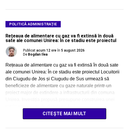
POLITICĂ ADMINISTRAȚIE
Rețeaua de alimentare cu gaz va fi extinsă în două
sate ale comunei Unirea: În ce stadiu este proiectul
Publicat
acum 12 ore
în
5 august 2026
De
Bogdan Ilea
Rețeaua de alimentare cu gaz va fi extinsă în două sate
ale comunei Unirea: În ce stadiu este proiectul Locuitorii
din Ciugudu de Jos și Ciugudu de Sus urmează să
beneficieze de alimentare cu gaze naturale printr-un
proiect major de extindere a infrastructurii din comuna
Unirea. Investiția propusă presupune construirea unei
rețele inteligente de distribuție […]
CITEȘTE MAI MULT