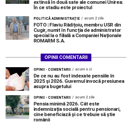
extinsă în două sate ale comunei Unirea:
În ce stadiu este proiectul
acum 2 zile
POLITICĂ ADMINISTRAȚIE
FOTO | Flaviu Rădițoiu, membru USR din
Cugir, numit în funcția de administrator
special la o filială a Companiei Naționale
ROMARM S.A.
OPINII COMENTARII
acum o zi
OPINII - COMENTARII
De ce nu au fost indexate pensiile în
2025 și 2026. Guvernul invocă presiunea
asupra bugetului
acum 2 zile
OPINII - COMENTARII
Pensia minimă 2026. Cât este
indemnizația socială pentru pensionari,
cine beneficiază și ce trebuie să știe
românii