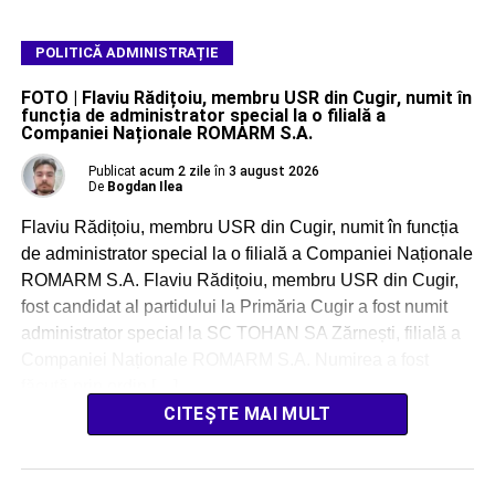
POLITICĂ ADMINISTRAȚIE
FOTO | Flaviu Rădițoiu, membru USR din Cugir, numit în
funcția de administrator special la o filială a
Companiei Naționale ROMARM S.A.
Publicat
acum 2 zile
în
3 august 2026
De
Bogdan Ilea
Flaviu Rădițoiu, membru USR din Cugir, numit în funcția
de administrator special la o filială a Companiei Naționale
ROMARM S.A. Flaviu Rădițoiu, membru USR din Cugir,
fost candidat al partidului la Primăria Cugir a fost numit
administrator special la SC TOHAN SA Zărnești, filială a
Companiei Naționale ROMARM S.A. Numirea a fost
făcută prin ordin […]
CITEȘTE MAI MULT