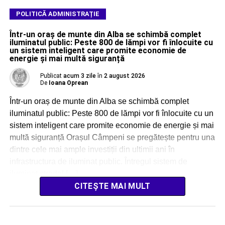
POLITICĂ ADMINISTRAȚIE
Într-un oraș de munte din Alba se schimbă complet
iluminatul public: Peste 800 de lămpi vor fi înlocuite cu
un sistem inteligent care promite economie de
energie și mai multă siguranță
Publicat
acum 3 zile
în
2 august 2026
De
Ioana Oprean
Într-un oraș de munte din Alba se schimbă complet
iluminatul public: Peste 800 de lămpi vor fi înlocuite cu un
sistem inteligent care promite economie de energie și mai
multă siguranță Orașul Câmpeni se pregătește pentru una
dintre cele mai ample investiții din ultimii ani în
infrastructura de iluminat public. Întregul sistem de
iluminat stradal […]
CITEȘTE MAI MULT