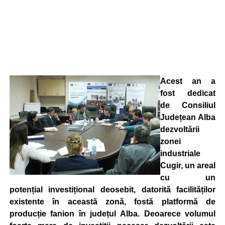
Acest an a
fost dedicat
de Consiliul
Județean Alba
dezvoltării
zonei
industriale
Cugir, un areal
cu un
potențial investițional deosebit, datorită facilităților
existente în această zonă, fostă platformă de
producție fanion în județul Alba. Deoarece volumul