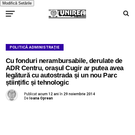
Modifică Setările
POLITICĂ ADMINISTRAȚIE
Cu fonduri nerambursabile, derulate de
ADR Centru, orașul Cugir ar putea avea
legătură cu autostrada și un nou Parc
științific și tehnologic
Publicat
acum 12 ani
în
29 noiembrie 2014
De
Ioana Oprean