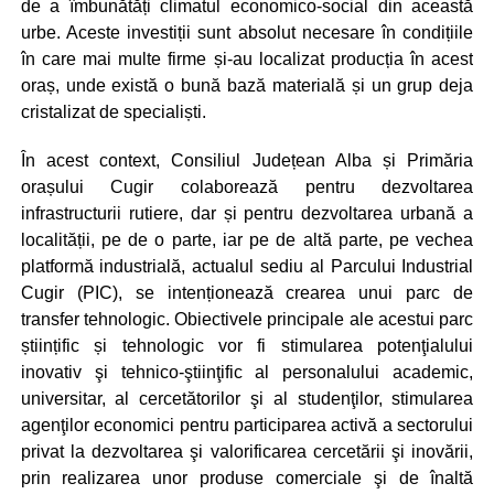
de a îmbunătăți climatul economico-social din această
urbe. Aceste investiții sunt absolut necesare în condițiile
în care mai multe firme și-au localizat producția în acest
oraș, unde există o bună bază materială și un grup deja
cristalizat de specialiști.
În acest context, Consiliul Județean Alba și Primăria
orașului Cugir colaborează pentru dezvoltarea
infrastructurii rutiere, dar și pentru dezvoltarea urbană a
localității, pe de o parte, iar pe de altă parte, pe vechea
platformă industrială, actualul sediu al Parcului Industrial
Cugir (PIC), se intenționează crearea unui parc de
transfer tehnologic. Obiectivele principale ale acestui parc
științific și tehnologic vor fi stimularea potenţialului
inovativ şi tehnico-ştiinţific al personalului academic,
universitar, al cercetătorilor şi al studenţilor, stimularea
agenţilor economici pentru participarea activă a sectorului
privat la dezvoltarea şi valorificarea cercetării şi inovării,
prin realizarea unor produse comerciale şi de înaltă