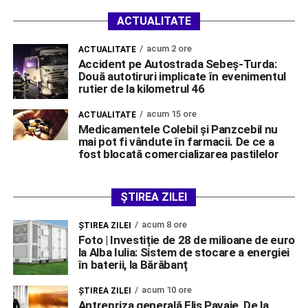
ACTUALITATE
acum 2 ore
ACTUALITATE
Accident pe Autostrada Sebeș-Turda:
Două autotiruri implicate în evenimentul
rutier de la kilometrul 46
acum 15 ore
ACTUALITATE
Medicamentele Colebil și Panzcebil nu
mai pot fi vândute în farmacii. De ce a
fost blocată comercializarea pastilelor
ȘTIREA ZILEI
acum 8 ore
ŞTIREA ZILEI
Foto | Investiție de 28 de milioane de euro
la Alba Iulia: Sistem de stocare a energiei
în baterii, la Bărăbanț
acum 10 ore
ŞTIREA ZILEI
Antrepriza generală Elis Pavaje, De la