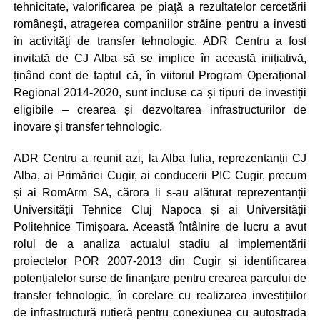
tehnicitate, valorificarea pe piaţă a rezultatelor cercetării
româneşti, atragerea companiilor străine pentru a investi
în activităţi de transfer tehnologic. ADR Centru a fost
invitată de CJ Alba să se implice în această inițiativă,
ținând cont de faptul că, în viitorul Program Operațional
Regional 2014-2020, sunt incluse ca și tipuri de investiții
eligibile – crearea și dezvoltarea infrastructurilor de
inovare și transfer tehnologic.
ADR Centru a reunit azi, la Alba Iulia, reprezentanții CJ
Alba, ai Primăriei Cugir, ai conducerii PIC Cugir, precum
și ai RomArm SA, cărora li s-au alăturat reprezentanții
Universității Tehnice Cluj Napoca și ai Universității
Politehnice Timișoara. Această întâlnire de lucru a avut
rolul de a analiza actualul stadiu al implementării
proiectelor POR 2007-2013 din Cugir și identificarea
potențialelor surse de finanțare pentru crearea parcului de
transfer tehnologic, în corelare cu realizarea investițiilor
de infrastructură rutieră pentru conexiunea cu autostrada