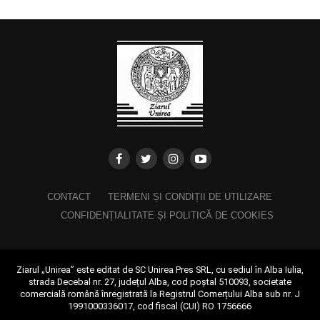
CONTACT
TERMENI ȘI CONDIȚII DE UTILIZARE
CONFIDENȚIALITATE ȘI POLITICĂ DE COOKIES
Ziarul „Unirea” este editat de SC Unirea Pres SRL, cu sediul în Alba Iulia,
strada Decebal nr. 27, județul Alba, cod poștal 510093, societate
comercială română înregistrată la Registrul Comerțului Alba sub nr. J
1991000336017, cod fiscal (CUI) RO 1756666