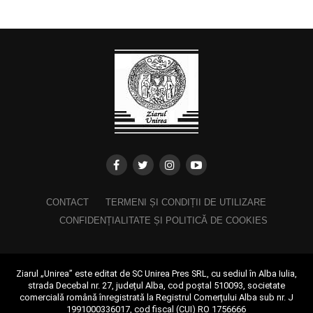
CONTACT
TERMENI ȘI CONDIȚII DE UTILIZARE
CONFIDENȚIALITATE ȘI POLITICĂ DE COOKIES
Ziarul „Unirea” este editat de SC Unirea Pres SRL, cu sediul în Alba Iulia,
strada Decebal nr. 27, județul Alba, cod poștal 510093, societate
comercială română înregistrată la Registrul Comerțului Alba sub nr. J
1991000336017, cod fiscal (CUI) RO 1756666