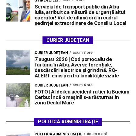
ŞTIREA ZILEI
Serviciul de transport public din Alba
Iulia, atribuit ca măsură de urgență altui
operator! Vot de ultimă oră în cadrul
ședinței extraordinare de Consiliu Local
CURIER JUDEȚEAN
acum 3 ore
CURIER JUDEȚEAN
7 august 2026 | Cod portocaliu de
furtuna în Alba: Averse torențiale,
descărcări electrice și grindină. RO-
ALERT emis pentru localitățile vizate
acum 4 ore
CURIER JUDEȚEAN
FOTO | Al doilea accident rutier la Bucium
Cerbu: Încă o mașină s-a răsturnat în
zona Dealul Mare
POLITICĂ ADMINISTRAȚIE
acum o oră
POLITICĂ ADMINISTRAȚIE