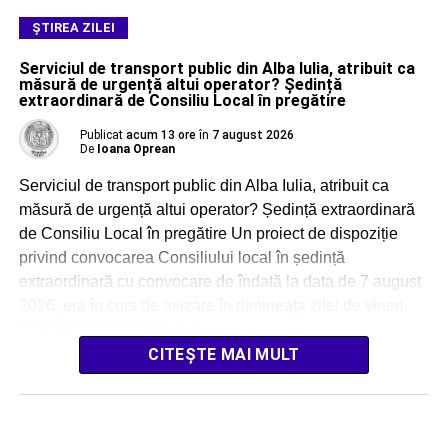
ŞTIREA ZILEI
Serviciul de transport public din Alba Iulia, atribuit ca
măsură de urgență altui operator? Ședință
extraordinară de Consiliu Local în pregătire
Publicat
acum 13 ore
în
7 august 2026
De
Ioana Oprean
Serviciul de transport public din Alba Iulia, atribuit ca
măsură de urgență altui operator? Ședință extraordinară
de Consiliu Local în pregătire Un proiect de dispoziție
privind convocarea Consiliului local în ședință
extraordinară cu convocare de îndată la data de 7 august
2026, era în curs de avizare în dimineața zilei de vineri.
Administrația locală a […]
CITEȘTE MAI MULT