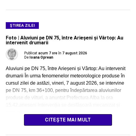
ŞTIREA ZILEI
Foto | Aluviuni pe DN 75, între Arieșeni și Vârtop: Au
intervenit drumarii
Publicat
acum 7 ore
în
7 august 2026
De
Ioana Oprean
Aluviuni pe DN 75, între Arieșeni și Vârtop: Au intervenit
drumarii În urma fenomenelor meteorologice produse în
cursul zilei de astăzi, vineri, 7 august 2026, se intervine
pe DN 75, km 36+100, pentru îndepărtarea aluviunilor
produse de viituri, a anunțat Prefectura Alba la ora
15.42.arieseni Intervenția se desfășoară mecanizat și
manual, cu angajații Districtului Scărișoara, […]
CITEȘTE MAI MULT