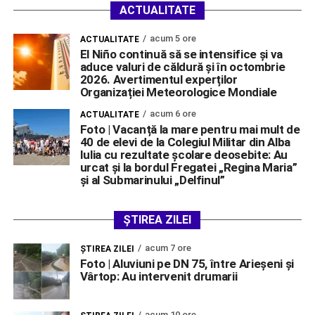
ACTUALITATE
acum 5 ore
ACTUALITATE
El Niño continuă să se intensifice și va
aduce valuri de căldură și în octombrie
2026. Avertimentul experților
Organizației Meteorologice Mondiale
acum 6 ore
ACTUALITATE
Foto | Vacanță la mare pentru mai mult de
40 de elevi de la Colegiul Militar din Alba
Iulia cu rezultate școlare deosebite: Au
urcat și la bordul Fregatei „Regina Maria”
și al Submarinului „Delfinul”
ȘTIREA ZILEI
acum 7 ore
ŞTIREA ZILEI
Foto | Aluviuni pe DN 75, între Arieșeni și
Vârtop: Au intervenit drumarii
acum 10 ore