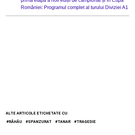
prima etapă a noii ediții de campionat și în Cupa
României: Programul complet al turului Diviziei A1
ALTE ARTICOLE ETICHETATE CU:
RĂHĂU
SPANZURAT
TANAR
TRAGEDIE