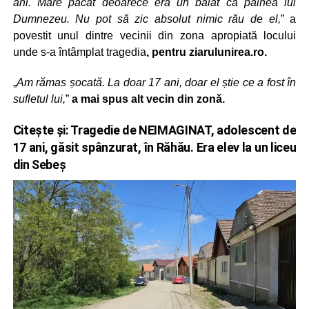
ani. Mare păcat deoarece era un băiat ca pâinea lui
Dumnezeu. Nu pot să zic absolut nimic rău de el,
” a
povestit unul dintre vecinii din zona apropiată locului
unde s-a întâmplat tragedia
, pentru ziarulunirea.ro.
„
Am rămas șocată. La doar 17 ani, doar el știe ce a fost în
sufletul lui,
”
a mai spus alt vecin din zonă.
Citește și:
Tragedie de NEIMAGINAT, adolescent de
17 ani, găsit spânzurat, în Răhău. Era elev la un liceu
din Sebeș