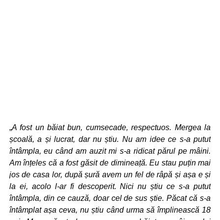
„
A fost un băiat bun, cumsecade, respectuos. Mergea la
școală, a și lucrat, dar nu știu. Nu am idee ce s-a putut
întâmpla, eu când am auzit mi s-a ridicat părul pe mâini.
Am înțeles că a fost găsit de dimineață. Eu stau puțin mai
jos de casa lor, după șură avem un fel de râpă și așa e și
la ei, acolo l-ar fi descoperit. Nici nu știu ce s-a putut
întâmpla, din ce cauză, doar cel de sus știe. Păcat că s-a
întâmplat așa ceva, nu știu când urma să împlinească 18