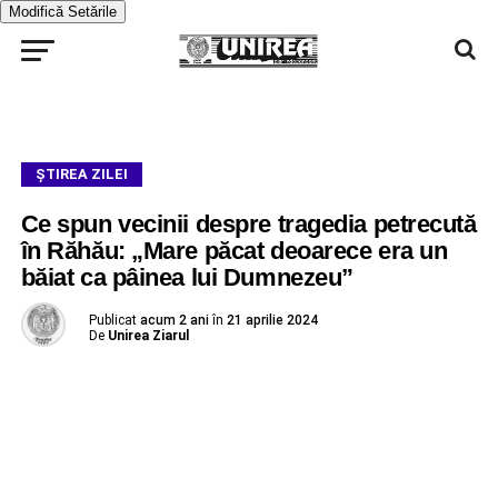
Modifică Setările
ŞTIREA ZILEI
Ce spun vecinii despre tragedia petrecută
în Răhău: „Mare păcat deoarece era un
băiat ca pâinea lui Dumnezeu”
Publicat
acum 2 ani
în
21 aprilie 2024
De
Unirea Ziarul