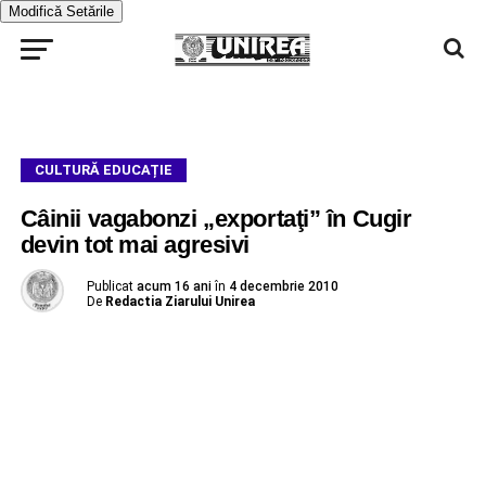
Modifică Setările
CULTURĂ EDUCAȚIE
Câinii vagabonzi „exportaţi” în Cugir
devin tot mai agresivi
Publicat
acum 16 ani
în
4 decembrie 2010
De
Redactia Ziarului Unirea