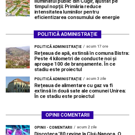
Iluminatul public din Cugir, ajustat pe
timpul nopții: Primăria reduce
intensitatea luminilor pentru
eficientizarea consumului de energie
POLITICĂ ADMINISTRAȚIE
acum 17 ore
POLITICĂ ADMINISTRAȚIE
Rețeaua de apă, extinsă în comuna Bistra:
Peste 4 kilometri de conducte noi și
aproape 100 de branșamente. În ce
stadiu este proiectul
acum 3 zile
POLITICĂ ADMINISTRAȚIE
Rețeaua de alimentare cu gaz va fi
extinsă în două sate ale comunei Unirea:
În ce stadiu este proiectul
OPINII COMENTARII
acum 2 zile
OPINII - COMENTARII
Discoteca ’80 revine la Cluj-Napoca. O