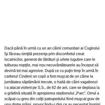
Dacă până în urmă cu un an câinii comunitari ai Cugirului
îşi făceau simţită prezenţa prin disconfortul creat
localnicilor, generat de lătrături şi urlete lugubre care le
tulburau nopţile, mai nou necuvântătoarele au început să
devină tot mai agresive. După ce cu puţin timp în urmă în
cartierul Cindeni un copil a fost muşcat de un câine la
jumătatea săptămânii trecute, o haită de câini vagabonzi
l-a atacat violent pe S.S., de 62 de ani, care se deplasa la
o grădină situată în apropierea stadionului „Parc”. Omul a
scăpat cu greu din colţii patrupedului fiind muşcat grav de
una dintre mâini, provocându-i răni ce au necesitat îngrijiri