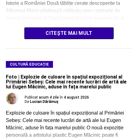
Istorie a României Două tăblițe cerate descoperite la
Alburnus Maior păstrează mărturia unor contracte de
muncă încheiate în Dacia romană acum aproape două
milenii. Expuse la Muzeul Național de Istorie […]
CITEȘTE MAI MULT
CULTURĂ EDUCAȚIE
Foto | Explozie de culoare în spațiul expozițional al
Primăriei Sebeș: Cele mai recente lucrări de artă ale
lui Eugen Măcinic, aduse în fața marelui public
Publicat
acum 4 zile
în
4 august 2026
De
Lucian Dărămuș
Explozie de culoare în spațiul expozițional al Primăriei
Sebeș: Cele mai recente lucrări de artă ale lui Eugen
Măcinic, aduse în fața marelui public O nouă expoziție
personală a artistului plastic Eugen Măcinic poate fi