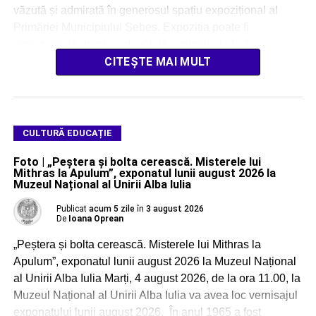
văzută și admirată în generosul spațiu expozițional al
Primăriei Municipiului Sebeș. Expoziția poate fi
caracterizată drept o adevărată explozie de […]
CITEȘTE MAI MULT
CULTURĂ EDUCAȚIE
Foto | „Peștera și bolta cerească. Misterele lui
Mithras la Apulum”, exponatul lunii august 2026 la
Muzeul Național al Unirii Alba Iulia
Publicat
acum 5 zile
în
3 august 2026
De
Ioana Oprean
„Peștera și bolta cerească. Misterele lui Mithras la
Apulum”, exponatul lunii august 2026 la Muzeul Național
al Unirii Alba Iulia Marți, 4 august 2026, de la ora 11.00, la
Muzeul Național al Unirii Alba Iulia va avea loc vernisajul
exponatului lunii august 2026. În anul 1965 a fost