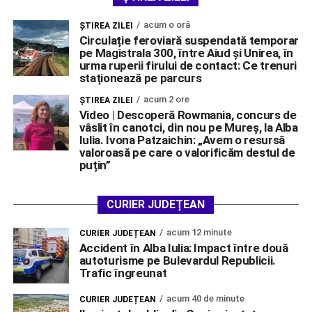
acum o oră
ŞTIREA ZILEI
Circulație feroviară suspendată temporar
pe Magistrala 300, între Aiud și Unirea, în
urma ruperii firului de contact: Ce trenuri
staționează pe parcurs
acum 2 ore
ŞTIREA ZILEI
Video | Descoperă Rowmania, concurs de
vâslit în canotci, din nou pe Mureș, la Alba
Iulia. Ivona Patzaichin: „Avem o resursă
valoroasă pe care o valorificăm destul de
puțin”
CURIER JUDEȚEAN
acum 12 minute
CURIER JUDEȚEAN
Accident în Alba Iulia: Impact între două
autoturisme pe Bulevardul Republicii.
Trafic îngreunat
acum 40 de minute
CURIER JUDEȚEAN