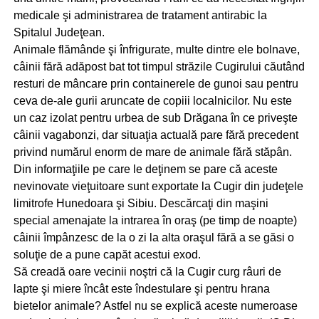
medicale şi administrarea de tratament antirabic la
Spitalul Judeţean.
Animale flămânde şi înfrigurate, multe dintre ele bolnave,
câinii fără adăpost bat tot timpul străzile Cugirului căutând
resturi de mâncare prin containerele de gunoi sau pentru
ceva de-ale gurii aruncate de copiii localnicilor. Nu este
un caz izolat pentru urbea de sub Drăgana în ce priveşte
câinii vagabonzi, dar situaţia actuală pare fără precedent
privind numărul enorm de mare de animale fără stăpân.
Din informaţiile pe care le deţinem se pare că aceste
nevinovate vieţuitoare sunt exportate la Cugir din judeţele
limitrofe Hunedoara şi Sibiu. Descărcaţi din maşini
special amenajate la intrarea în oraş (pe timp de noapte)
câinii împânzesc de la o zi la alta oraşul fără a se găsi o
soluţie de a pune capăt acestui exod.
Să creadă oare vecinii noştri că la Cugir curg râuri de
lapte şi miere încât este îndestulare şi pentru hrana
bietelor animale? Astfel nu se explică aceste numeroase