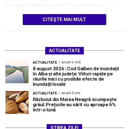
descoperit întâmplător un relief votiv din marmură […]
CITEȘTE MAI MULT
ACTUALITATE
acum o oră
ACTUALITATE
8 august 2026 | Cod Galben de inundații
în Alba și alte județe: Viituri rapide pe
râurile mici cu posibile efecte de
inundații locale
acum 3 ore
ACTUALITATE
Războiul din Marea Neagră scumpește
grâul: Prețurile au sărit cu aproape 6%
într-o lună
ȘTIREA ZILEI