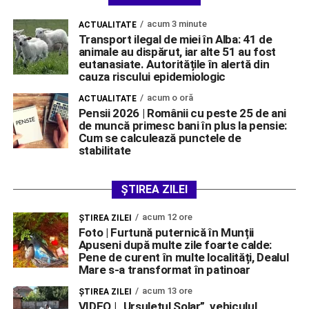
acum 3 minute
ACTUALITATE
Transport ilegal de miei în Alba: 41 de
animale au dispărut, iar alte 51 au fost
eutanasiate. Autoritățile în alertă din
cauza riscului epidemiologic
acum o oră
ACTUALITATE
Pensii 2026 | Românii cu peste 25 de ani
de muncă primesc bani în plus la pensie:
Cum se calculează punctele de
stabilitate
ȘTIREA ZILEI
acum 12 ore
ŞTIREA ZILEI
Foto | Furtună puternică în Munții
Apuseni după multe zile foarte calde:
Pene de curent în multe localități, Dealul
Mare s-a transformat în patinoar
acum 13 ore
ŞTIREA ZILEI
VIDEO | „Ursulețul Solar”, vehiculul