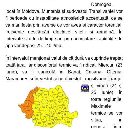
Dobrogea,
local în Moldova, Muntenia și sud-vestul Transilvaniei vor
fi perioade cu instabilitate atmosferică accentuată, ce se
va manifesta prin averse ce vor avea și caracter torențial,
frecvente descărcări electrice, vijelii și grindină. În
intervale scurte de timp sau prin acumulare cantitățile de
apă vor depăși 25…40 l/mp.
În intervalul menționat valul de căldură va cuprinde treptat
toată țara, iar disconfortul termic va fi ridicat. Miercuri (23
iunie), va fi caniculă în Banat, Crișana, Oltenia,
Maramureș și în vestul și nord-vestul
Transilvaniei, iar joi
și vineri (24 și
25 iunie) în
toate regiunile.
Maximele
termice se vor
situa, în
general, între