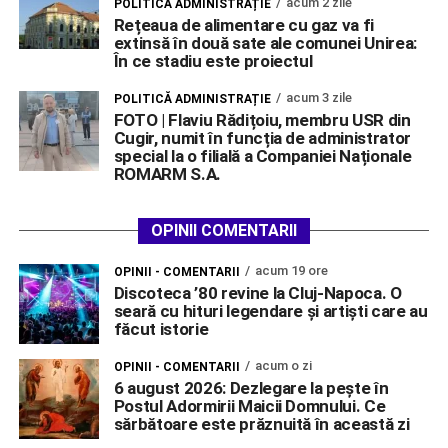
acum 2 zile
POLITICĂ ADMINISTRAȚIE
Rețeaua de alimentare cu gaz va fi
extinsă în două sate ale comunei Unirea:
În ce stadiu este proiectul
acum 3 zile
POLITICĂ ADMINISTRAȚIE
FOTO | Flaviu Rădițoiu, membru USR din
Cugir, numit în funcția de administrator
special la o filială a Companiei Naționale
ROMARM S.A.
OPINII COMENTARII
acum 19 ore
OPINII - COMENTARII
Discoteca ’80 revine la Cluj-Napoca. O
seară cu hituri legendare și artiști care au
făcut istorie
acum o zi
OPINII - COMENTARII
6 august 2026: Dezlegare la pește în
Postul Adormirii Maicii Domnului. Ce
sărbătoare este prăznuită în această zi