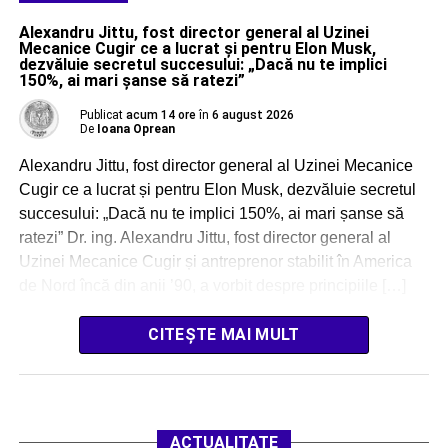
Alexandru Jittu, fost director general al Uzinei
Mecanice Cugir ce a lucrat și pentru Elon Musk,
dezvăluie secretul succesului: „Dacă nu te implici
150%, ai mari șanse să ratezi”
Publicat
acum 14 ore
în
6 august 2026
De
Ioana Oprean
Alexandru Jittu, fost director general al Uzinei Mecanice
Cugir ce a lucrat și pentru Elon Musk, dezvăluie secretul
succesului: „Dacă nu te implici 150%, ai mari șanse să
ratezi” Dr. ing. Alexandru Jittu, fost director general al
Uzinei Mecanice Cugir și antreprenor stabilit în America
de Nord încă din anii ’90, a vorbit despre principiile […]
CITEȘTE MAI MULT
ACTUALITATE