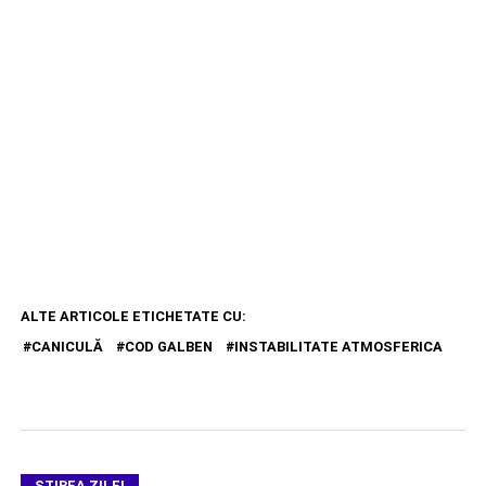
ALTE ARTICOLE ETICHETATE CU:
CANICULĂ
COD GALBEN
INSTABILITATE ATMOSFERICA
ŞTIREA ZILEI