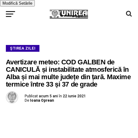
Modifică Setările
ŞTIREA ZILEI
Avertizare meteo: COD GALBEN de
CANICULĂ și instabilitate atmosferică în
Alba și mai multe județe din țară. Maxime
termice între 33 și 37 de grade
Publicat
acum 5 ani
în
22 iunie 2021
De
Ioana Oprean