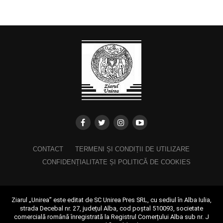
CONTACT
TERMENI ȘI CONDIȚII DE UTILIZARE
CONFIDENȚIALITATE ȘI POLITICĂ DE COOKIES
Ziarul „Unirea” este editat de SC Unirea Pres SRL, cu sediul în Alba Iulia,
strada Decebal nr. 27, județul Alba, cod poștal 510093, societate
comercială română înregistrată la Registrul Comerțului Alba sub nr. J