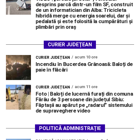
desprins parcă dintr-un film SF, construit
de un informatician din Alba: Tricicleta
hibridă merge cu energia soarelui, dar și
pedalată și este folosită la cumpărături și
plimbări prin oraș
CURIER JUDEȚEAN
acum 10 ore
CURIER JUDEȚEAN
Incendiu în Bucerdea Grânoasă: Baloți de
paie în flăcări
acum 11 ore
CURIER JUDEȚEAN
Foto | Baloți de lucernă furați din comuna
Fărău de 3 persoane din județul Sibiu:
Făptașii au apărut pe „radarul” sistemului
de supraveghere video
POLITICĂ ADMINISTRAȚIE