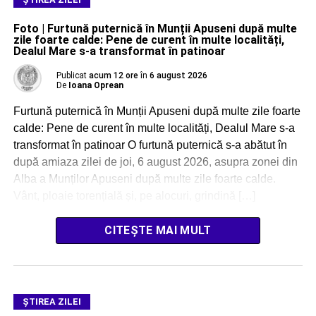
Foto | Furtună puternică în Munții Apuseni după multe
zile foarte calde: Pene de curent în multe localități,
Dealul Mare s-a transformat în patinoar
Publicat
acum 12 ore
în
6 august 2026
De
Ioana Oprean
Furtună puternică în Munții Apuseni după multe zile foarte
calde: Pene de curent în multe localități, Dealul Mare s-a
transformat în patinoar O furtună puternică s-a abătut în
după amiaza zilei de joi, 6 august 2026, asupra zonei din
Alba a Munților Apuseni după multe zile foarte calde.
Vânt, ploaie torențială și, pe alocuri, grindină […]
CITEȘTE MAI MULT
ŞTIREA ZILEI