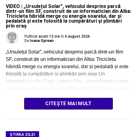
VIDEO | „Ursulețul Solar”, vehiculul desprins parcă
dintr-un film SF, construit de un informatician din Alba:
Tricicleta hibridă merge cu energia soarelui, dar și
pedalată și este folosită la cumpărături și plimbări
prin oraș
Publicat
acum 13 ore
în
6 august 2026
De
Ioana Oprean
„Ursulețul Solar”, vehiculul desprins parcă dintr-un film
SF, construit de un informatician din Alba: Tricicleta
hibridă merge cu energia soarelui, dar și pedalată și este
folosită la cumpărături și plimbări prin oraș Un
informatician din Cugir, județul Alba, a transformat o idee
care poate părea desprinsă dintr-un film SF într-un proiect
cât se poate de […]
CITEȘTE MAI MULT
ŞTIREA ZILEI