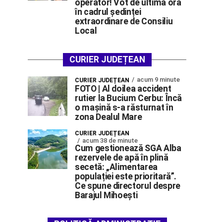
operator! Vot de ultimă oră
în cadrul ședinței
extraordinare de Consiliu
Local
CURIER JUDEȚEAN
acum 9 minute
CURIER JUDEȚEAN
FOTO | Al doilea accident
rutier la Bucium Cerbu: Încă
o mașină s-a răsturnat în
zona Dealul Mare
CURIER JUDEȚEAN
acum 38 de minute
Cum gestionează SGA Alba
rezervele de apă în plină
secetă: „Alimentarea
populației este prioritară”.
Ce spune directorul despre
Barajul Mihoești