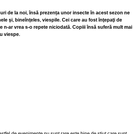
uri de la noi, însă prezența unor insecte în acest sezon ne
e şi, bineînţeles, viespile. Cei care au fost înţepaţi de
 n-ar vrea s-o repete niciodată. Copiii însă suferă mult mai
au viespe.
astfel de evenimente nu sunt rare este bine de ştiut care sunt