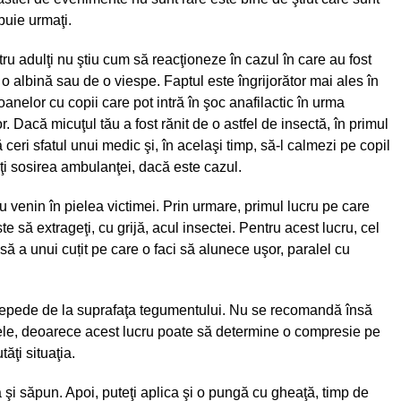
buie urmaţi.
tru adulţi nu ştiu cum să reacţioneze în cazul în care au fost
 o albină sau de o viespe. Faptul este îngrijorător mai ales în
anelor cu copii care pot intră în şoc anafilactic în urma
or. Dacă micuţul tău a fost rănit de o astfel de insectă, în primul
ă ceri sfatul unui medic şi, în acelaşi timp, să-l calmezi pe copil
pţi sosirea ambulanţei, dacă este cazul.
u venin în pielea victimei. Prin urmare, primul lucru pe care
ste să extrageţi, cu grijă, acul insectei. Pentru acest lucru, cel
să a unui cuțit pe care o faci să alunece uşor, paralel cu
ai repede de la suprafaţa tegumentului. Nu se recomandă însă
ele, deoarece acest lucru poate să determine o compresie pe
ăţi situaţia.
ă şi săpun. Apoi, puteţi aplica şi o pungă cu gheaţă, timp de