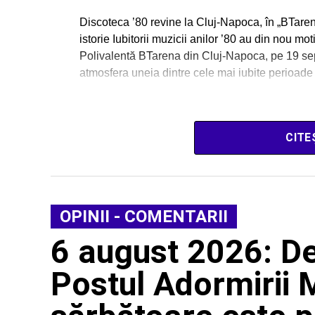
Discoteca ’80 revine la Cluj-Napoca, în „BTarena”
istorie Iubitorii muzicii anilor ’80 au din nou m
Polivalentă BTarena din Cluj-Napoca, pe 19 sep
atmosfera uneia dintre cele mai iubite perioade
CITE
OPINII - COMENTARII
6 august 2026: De
Postul Adormirii 