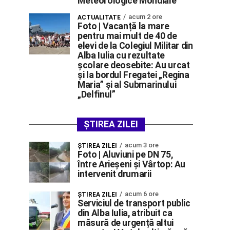
Meteorologice Mondiale
acum 2 ore
ACTUALITATE
Foto | Vacanță la mare
pentru mai mult de 40 de
elevi de la Colegiul Militar din
Alba Iulia cu rezultate
școlare deosebite: Au urcat
și la bordul Fregatei „Regina
Maria” și al Submarinului
„Delfinul”
ȘTIREA ZILEI
acum 3 ore
ŞTIREA ZILEI
Foto | Aluviuni pe DN 75,
între Arieșeni și Vârtop: Au
intervenit drumarii
acum 6 ore
ŞTIREA ZILEI
Serviciul de transport public
din Alba Iulia, atribuit ca
măsură de urgență altui