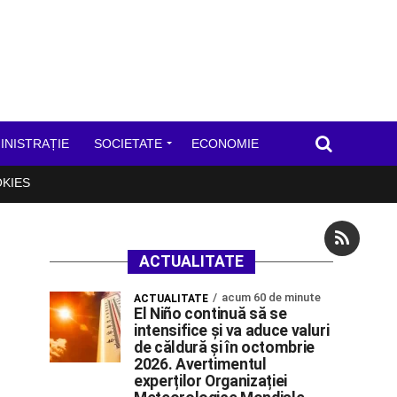
INISTRAȚIE
SOCIETATE
ECONOMIE
OKIES
ACTUALITATE
acum 60 de minute
ACTUALITATE
El Niño continuă să se
intensifice și va aduce valuri
de căldură și în octombrie
2026. Avertimentul
experților Organizației