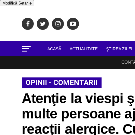
Modifică Setările
ACASĂ
ACTUALITATE
ŞTIREA ZILEI
CONT
OPINII - COMENTARII
Atenţie la viespi ş
multe persoane aj
reacţii alergice. C