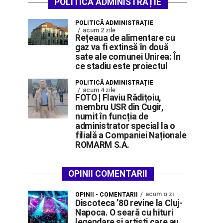
POLITICĂ ADMINISTRAȚIE
POLITICĂ ADMINISTRAȚIE
acum 2 zile
Rețeaua de alimentare cu
gaz va fi extinsă în două
sate ale comunei Unirea: În
ce stadiu este proiectul
POLITICĂ ADMINISTRAȚIE
acum 4 zile
FOTO | Flaviu Rădițoiu,
membru USR din Cugir,
numit în funcția de
administrator special la o
filială a Companiei Naționale
ROMARM S.A.
OPINII COMENTARII
acum o zi
OPINII - COMENTARII
Discoteca ’80 revine la Cluj-
Napoca. O seară cu hituri
legendare și artiști care au