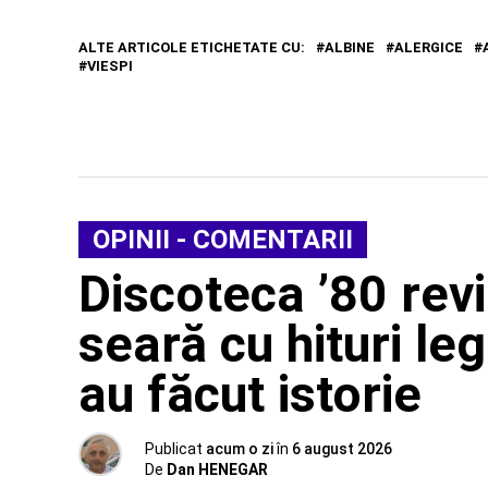
ALTE ARTICOLE ETICHETATE CU:
ALBINE
ALERGICE
VIESPI
OPINII - COMENTARII
Discoteca ’80 rev
seară cu hituri leg
au făcut istorie
Publicat
acum o zi
în
6 august 2026
De
Dan HENEGAR