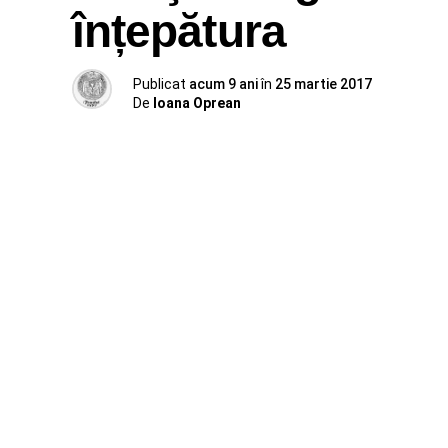
înțepătura
Publicat
acum 9 ani
în
25 martie 2017
De
Ioana Oprean