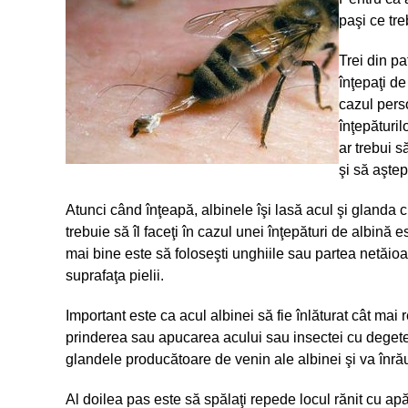
paşi ce tre
Trei din pa
înţepaţi de
cazul perso
înţepăturil
ar trebui s
şi să aşte
Atunci când înţeapă, albinele îşi lasă acul şi glanda c
trebuie să îl faceţi în cazul unei înţepături de albină e
mai bine este să foloseşti unghiile sau partea netăioa
suprafaţa pielii.
Important este ca acul albinei să fie înlăturat cât m
prinderea sau apucarea acului sau insectei cu deget
glandele producătoare de venin ale albinei şi va înrăut
Al doilea pas este să spălaţi repede locul rănit cu ap