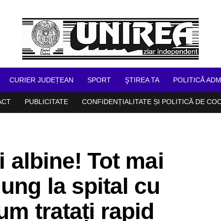
CURIER JUDEȚEAN
SPORT
ŞTIREA TA
POLITICĂ ADM
ACT
PUBLICITATE
CONFIDENȚIALITATE ȘI POLITICĂ DE CO
i albine! Tot mai
ung la spital cu
um tratați rapid