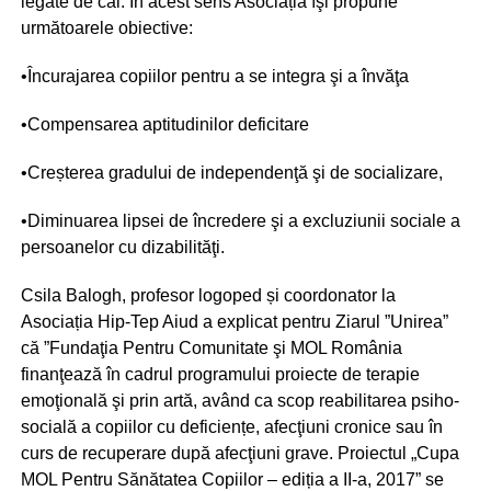
legate de cal. În acest sens Asociația îşi propune
următoarele obiective:
•Încurajarea copiilor pentru a se integra şi a învăţa
•Compensarea aptitudinilor deficitare
•Creșterea gradului de independenţă şi de socializare,
•Diminuarea lipsei de încredere şi a excluziunii sociale a
persoanelor cu dizabilităţi.
Csila Balogh, profesor logoped și coordonator la
Asociația Hip-Tep Aiud a explicat pentru Ziarul ”Unirea”
că ”Fundaţia Pentru Comunitate şi MOL România
finanţează în cadrul programului proiecte de terapie
emoţională şi prin artă, având ca scop reabilitarea psiho-
socială a copiilor cu deficiențe, afecţiuni cronice sau în
curs de recuperare după afecţiuni grave. Proiectul „Cupa
MOL Pentru Sănătatea Copiilor – ediția a II-a, 2017” se