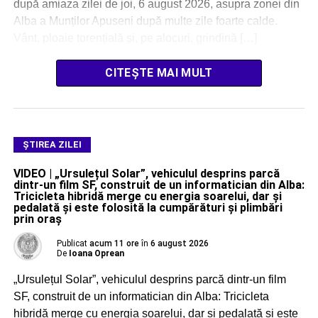
după amiaza zilei de joi, 6 august 2026, asupra zonei din
Alba a Munților Apuseni după multe zile foarte calde.
Vânt, ploaie torențială și, pe alocuri, grindină […]
CITEȘTE MAI MULT
ŞTIREA ZILEI
VIDEO | „Ursulețul Solar”, vehiculul desprins parcă
dintr-un film SF, construit de un informatician din Alba:
Tricicleta hibridă merge cu energia soarelui, dar și
pedalată și este folosită la cumpărături și plimbări
prin oraș
Publicat
acum 11 ore
în
6 august 2026
De
Ioana Oprean
„Ursulețul Solar”, vehiculul desprins parcă dintr-un film
SF, construit de un informatician din Alba: Tricicleta
hibridă merge cu energia soarelui, dar și pedalată și este