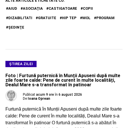
ALTE ARTICOLE ETICHETATE CU:
AIUD
ASOCIAȚIA
CASTIGATOARE
COPII
DIZABILITATI
GRATUITE
HIP TEP
MOL
PROGRAM
ŞEDINŢE
ŞTIREA ZILEI
Foto | Furtună puternică în Munții Apuseni după multe
zile foarte calde: Pene de curent în multe localități,
Dealul Mare s-a transformat în patinoar
Publicat
acum 9 ore
în
6 august 2026
De
Ioana Oprean
Furtună puternică în Munții Apuseni după multe zile foarte
calde: Pene de curent în multe localități, Dealul Mare s-a
transformat în patinoar O furtună puternică s-a abătut în