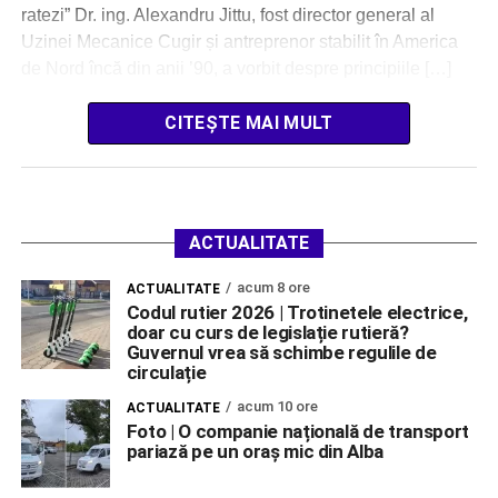
ratezi” Dr. ing. Alexandru Jittu, fost director general al
Uzinei Mecanice Cugir și antreprenor stabilit în America
de Nord încă din anii ’90, a vorbit despre principiile […]
CITEȘTE MAI MULT
ACTUALITATE
acum 8 ore
ACTUALITATE
Codul rutier 2026 | Trotinetele electrice,
doar cu curs de legislație rutieră?
Guvernul vrea să schimbe regulile de
circulație
acum 10 ore
ACTUALITATE
Foto | O companie națională de transport
pariază pe un oraș mic din Alba