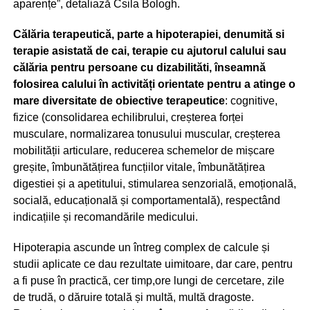
aparențe”, detaliază Csila Bologh.
Călăria terapeutică, parte a hipotera­piei, denumită si
terapie asistată de cai, terapie cu ajutorul calului sau
călăria pentru persoane cu dizabilităti, înseamnă
folosirea calului în activități orientate pentru a atinge o
mare diver­si­ta­te de obiective terapeutice
: cognitive,
fizice (consolidarea echilibrului, creșterea forței
musculare, normalizarea tonusului muscular, creșterea
mobilității articulare, reducerea schemelor de mișcare
greșite, îmbunătățirea funcțiilor vitale, îmbunătățirea
digestiei și a apetitului, stimularea senzorială, emoțională,
socială, educațională și comportamentală), respectând
indicațiile și recomandările medicului.
Hipoterapia ascunde un întreg complex de calcule și
studii aplicate ce dau rezultate uimitoare, dar care, pentru
a fi puse în practică, cer timp,ore lungi de cercetare, zile
de trudă, o dăruire totală și multă, multă dragoste.