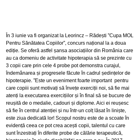
În 3 iunie va fi organizat la Leorincz – Rădești ”Cupa MOL
Pentru Sănătatea Copiilor”, concurs național la a doua
ediție. Se oferă astfel șansa asociațiilor din România care
au ca domeniu de activitate hipoterapia să se prezinte cu
3 copii care prin cele 4 probe pot demonstra curajul,
îndemânarea și progresele făcute în cadrul ședințelor de
hipoterapie. ”Este un eveniment foarte important pentru
care copiii sunt motivați să învețe exerciții noi, să fie mai
atenți la executarea exercițiilor și în final să se bucure de
reușită de o medalie, cadouri și diplome. Aici ei reușesc
să fie în centrul atenției și nu într-un colț lăsat în liniște,
este ziua dedicată lor! Scopul nostru este de a scoate în
evidență ceea ce pot crea acești copii, talentul cu care
sunt înzestrați în diferite probe de călărie terapeutică,