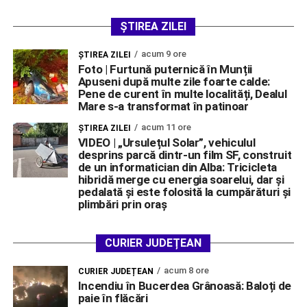
ȘTIREA ZILEI
acum 9 ore
ŞTIREA ZILEI
Foto | Furtună puternică în Munții
Apuseni după multe zile foarte calde:
Pene de curent în multe localități, Dealul
Mare s-a transformat în patinoar
acum 11 ore
ŞTIREA ZILEI
VIDEO | „Ursulețul Solar”, vehiculul
desprins parcă dintr-un film SF, construit
de un informatician din Alba: Tricicleta
hibridă merge cu energia soarelui, dar și
pedalată și este folosită la cumpărături și
plimbări prin oraș
CURIER JUDEȚEAN
acum 8 ore
CURIER JUDEȚEAN
Incendiu în Bucerdea Grânoasă: Baloți de
paie în flăcări