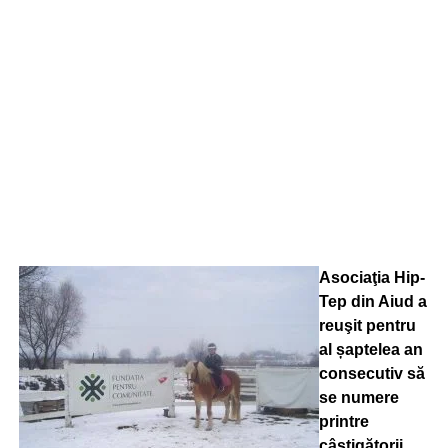
Asociaţia Hip-
Tep din Aiud a
reuşit pentru
al șaptelea an
consecutiv să
se numere
printre
câştigătorii