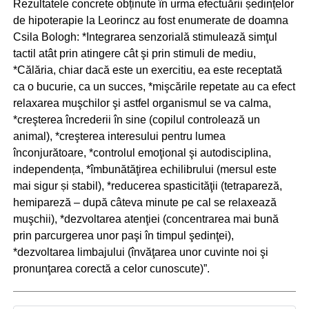
Rezultatele concrete obținute în urma efectuării ședințelor
de hipoterapie la Leorincz au fost enumerate de doamna
Csila Bologh: *Integrarea senzorială stimulează simţul
tactil atât prin atingere cât şi prin stimuli de mediu,
*Călăria, chiar dacă este un exercitiu, ea este receptată
ca o bucurie, ca un succes, *mişcările repetate au ca efect
relaxarea muşchilor şi astfel organismul se va calma,
*creşterea încrederii în sine (copilul controlează un
animal), *creşterea interesului pentru lumea
înconjurătoare, *controlul emoţional şi autodisciplina,
independența, *îmbunătăţirea echilibrului (mersul este
mai sigur și stabil), *reducerea spasticităţii (tetrapareză,
hemipareză – după câteva minute pe cal se relaxează
muşchii), *dezvoltarea atenţiei (concentrarea mai bună
prin parcurgerea unor paşi în timpul şedinţei),
*dezvoltarea limbajului (învăţarea unor cuvinte noi şi
pronunţarea corectă a celor cunoscute)”.