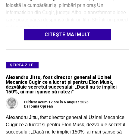
folosită la cumpărături și plimbări prin oraș Un
informatician din Cugir, județul Alba, a transformat o idee
care poate părea desprinsă dintr-un film SF într-un proiect
cât se poate de […]
CITEȘTE MAI MULT
ŞTIREA ZILEI
Alexandru Jittu, fost director general al Uzinei
Mecanice Cugir ce a lucrat și pentru Elon Musk,
dezvăluie secretul succesului: „Dacă nu te implici
150%, ai mari șanse să ratezi”
Publicat
acum 12 ore
în
6 august 2026
De
Ioana Oprean
Alexandru Jittu, fost director general al Uzinei Mecanice
Cugir ce a lucrat și pentru Elon Musk, dezvăluie secretul
succesului: „Dacă nu te implici 150%, ai mari șanse să