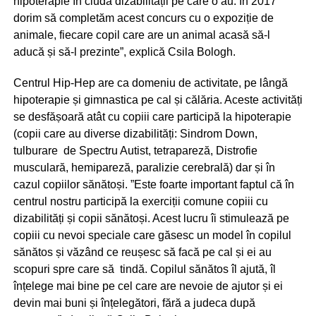
hipoterapie în ciuda dizabilității pe care o au. În 2017
dorim să completăm acest concurs cu o expoziție de
animale, fiecare copil care are un animal acasă să-l
aducă și să-l prezinte”, explică Csila Bologh.
Centrul Hip-Hep are ca domeniu de activitate, pe lângă
hipoterapie și gimnastica pe cal și călăria. Aceste activități
se desfășoară atât cu copiii care participă la hipoterapie
(copii care au diverse dizabilități: Sindrom Down,
tulburare de Spectru Autist, tetrapareză, Distrofie
musculară, hemipareză, paralizie cerebrală) dar și în
cazul copiilor sănătoși. ”Este foarte important faptul că în
centrul nostru participă la exerciții comune copiii cu
dizabilități și copii sănătoși. Acest lucru îi stimulează pe
copiii cu nevoi speciale care găsesc un model în copilul
sănătos și văzând ce reușesc să facă pe cal și ei au
scopuri spre care să tindă. Copilul sănătos îl ajută, îl
înțelege mai bine pe cel care are nevoie de ajutor și ei
devin mai buni și înțelegători, fără a judeca după