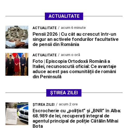
ACTUALITATE
acum 6 minute
ACTUALITATE
Pensii 2026 | Cu cât au crescut într-un
singur an activele fondurilor facultative
de pensii din România
acum o oră
ACTUALITATE
Foto | Episcopia Ortodoxă Română a
Italiei, recunoscută oficial: Ce avantaje
aduce acest pas comunității de români
din Peninsulă
ȘTIREA ZILEI
acum 2 ore
ŞTIREA ZILEI
Escrocherie cu „polițist” și „BNR” în Alba:
68.989 de lei, recuperați integral de
agentul principal de poliție Cătălin Mihai
Bota