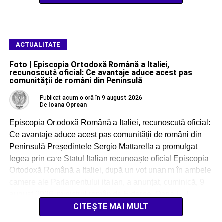
ACTUALITATE
Foto | Episcopia Ortodoxă Română a Italiei,
recunoscută oficial: Ce avantaje aduce acest pas
comunității de români din Peninsulă
Publicat
acum o oră
în
9 august 2026
De
Ioana Oprean
Episcopia Ortodoxă Română a Italiei, recunoscută oficial:
Ce avantaje aduce acest pas comunității de români din
Peninsulă Președintele Sergio Mattarella a promulgat
legea prin care Statul Italian recunoaște oficial Episcopia
Ortodoxă Română a Italiei, după un vot unanim în ambele
camere ale Parlamentului italian, a anunțat, duminică, 9
august 2026, ministrul român de Externe, Oana […]
CITEȘTE MAI MULT