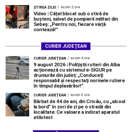
acum 2 ore
ŞTIREA ZILEI
Video | Cățel blocat sub o stivă de
bușteni, salvat de pompierii militari din
Sebeș: „Pentru noi, fiecare viață
contează!”
CURIER JUDEȚEAN
acum 4 ore
CURIER JUDEȚEAN
9 august 2026 | Polițiștii rutieri din Alba
acționează cu sistemul e-SIGUR pe
drumurile din județ: „Conduceți
responsabil și respectați normele rutiere
în timpul deplasărilor!”
acum 5 ore
CURIER JUDEȚEAN
Bărbat de 44 de ani, din Cricău, cu „alcool
la bord” în zori de zi pe o stradă din
localitate: Ce valoare a indicat aparatul
etilotest