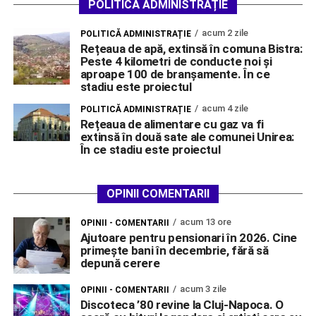
POLITICĂ ADMINISTRAȚIE
acum 2 zile
POLITICĂ ADMINISTRAȚIE
Rețeaua de apă, extinsă în comuna Bistra:
Peste 4 kilometri de conducte noi și
aproape 100 de branșamente. În ce
stadiu este proiectul
acum 4 zile
POLITICĂ ADMINISTRAȚIE
Rețeaua de alimentare cu gaz va fi
extinsă în două sate ale comunei Unirea:
În ce stadiu este proiectul
OPINII COMENTARII
acum 13 ore
OPINII - COMENTARII
Ajutoare pentru pensionari în 2026. Cine
primește bani în decembrie, fără să
depună cerere
acum 3 zile
OPINII - COMENTARII
Discoteca ’80 revine la Cluj-Napoca. O