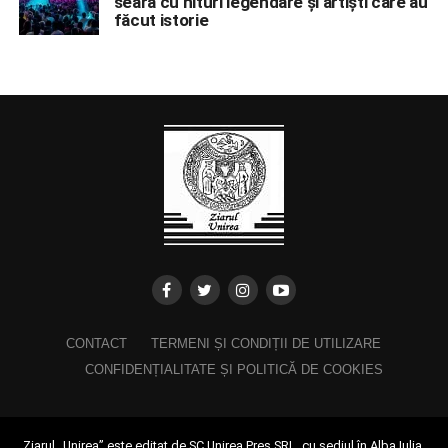
seară cu hituri legendare și artiști care au
făcut istorie
CONTACT
TERMENI ȘI CONDIȚII DE UTILIZARE
CONFIDENȚIALITATE ȘI POLITICĂ DE COOKIES
Ziarul „Unirea” este editat de SC Unirea Pres SRL, cu sediul în Alba Iulia,