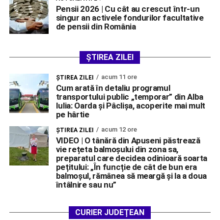
Pensii 2026 | Cu cât au crescut într-un
singur an activele fondurilor facultative
de pensii din România
ȘTIREA ZILEI
acum 11 ore
ŞTIREA ZILEI
Cum arată în detaliu programul
transportului public „temporar” din Alba
Iulia: Oarda și Pâclișa, acoperite mai mult
pe hârtie
acum 12 ore
ŞTIREA ZILEI
VIDEO | O tânără din Apuseni păstrează
vie rețeta balmoșului din zona sa,
preparatul care decidea odinioară soarta
pețitului: „În funcție de cât de bun era
balmoșul, rămânea să meargă și la a doua
întâlnire sau nu”
CURIER JUDEȚEAN