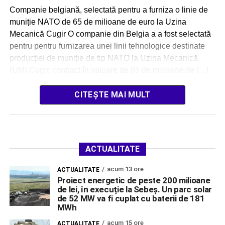
Companie belgiană, selectată pentru a furniza o linie de
muniție NATO de 65 de milioane de euro la Uzina
Mecanică Cugir O companie din Belgia a a fost selectată
pentru pentru furnizarea unei linii tehnologice destinate
producției de muniție de tip NATO la Uzina Mecanică
(UM) Cugir, contract în valoare de 65 de milioane de […]
CITEȘTE MAI MULT
ACTUALITATE
acum 13 ore
ACTUALITATE
Proiect energetic de peste 200 milioane
de lei, în execuție la Sebeș. Un parc solar
de 52 MW va fi cuplat cu baterii de 181
MWh
acum 15 ore
ACTUALITATE