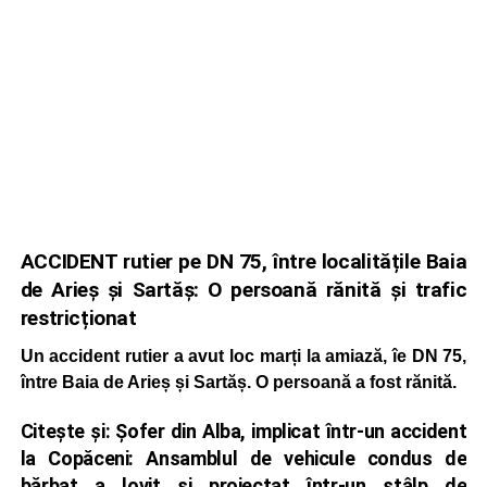
ACCIDENT rutier pe DN 75, între localitățile Baia
de Arieș și Sartăș: O persoană rănită și trafic
restricționat
Un accident rutier a avut loc marți la amiază, îe DN 75,
între Baia de Arieș și Sartăș. O persoană a fost rănită.
Citește și:
Șofer din Alba, implicat într-un accident
la Copăceni: Ansamblul de vehicule condus de
bărbat a lovit și proiectat într-un stâlp de