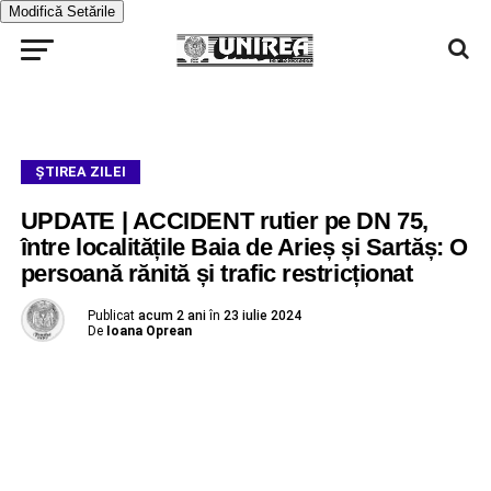
Modifică Setările
ŞTIREA ZILEI
UPDATE | ACCIDENT rutier pe DN 75,
între localitățile Baia de Arieș și Sartăș: O
persoană rănită și trafic restricționat
Publicat
acum 2 ani
în
23 iulie 2024
De
Ioana Oprean