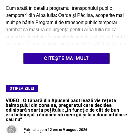
Cum arată în detaliu programul transportului public
„temporar” din Alba Iulia: Oarda și Pâclișa, acoperite mai
mult pe hârtie Programul de transport public temporar
aprobat ca măsură de urgență pentru Alba Iulia ridică
semne de întrebare în privința deservirii cartierelor Oarda
și Partoș. În timp ce liniile principale 103 și 104 păstrează
un număr cât […]
CITEȘTE MAI MULT
ŞTIREA ZILEI
VIDEO | O tânără din Apuseni păstrează vie rețeta
balmoșului din zona sa, preparatul care decidea
odinioară soarta pețitului: „În funcție de cât de bun
era balmoșul, rămânea să meargă și la a doua întâlnire
sau nu”
Publicat
acum 12 ore
în
9 august 2026