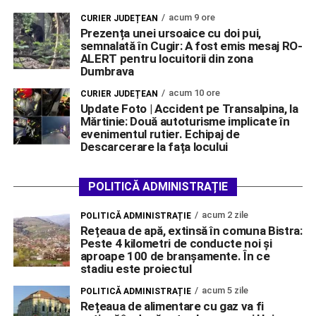
acum 9 ore
CURIER JUDEȚEAN
Prezența unei ursoaice cu doi pui,
semnalată în Cugir: A fost emis mesaj RO-
ALERT pentru locuitorii din zona
Dumbrava
acum 10 ore
CURIER JUDEȚEAN
Update Foto | Accident pe Transalpina, la
Mărtinie: Două autoturisme implicate în
evenimentul rutier. Echipaj de
Descarcerare la fața locului
POLITICĂ ADMINISTRAȚIE
acum 2 zile
POLITICĂ ADMINISTRAȚIE
Rețeaua de apă, extinsă în comuna Bistra:
Peste 4 kilometri de conducte noi și
aproape 100 de branșamente. În ce
stadiu este proiectul
acum 5 zile
POLITICĂ ADMINISTRAȚIE
Rețeaua de alimentare cu gaz va fi