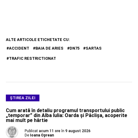
ALTE ARTICOLE ETICHETATE CU:
ACCIDENT
BAIA DE ARIES
DN75
SARTAS
TRAFIC RESTRICTIONAT
ŞTIREA ZILEI
Cum arată în detaliu programul transportului public
„temporar” din Alba Iulia: Oarda și Pâclișa, acoperite
mai mult pe hârtie
Publicat
acum 11 ore
în
9 august 2026
De
Ioana Oprean