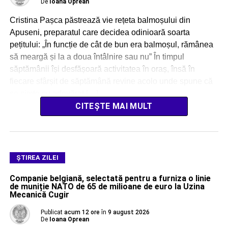
De
Ioana Oprean
Cristina Pașca păstrează vie rețeta balmoșului din
Apuseni, preparatul care decidea odinioară soarta
pețitului: „În funcție de cât de bun era balmoșul, rămânea
să meargă și la a doua întâlnire sau nu” În timpul
săptămânii își desfășoară activitatea în oraș, însă în
fiecare sfârșit de săptămână revine acolo unde spune că
se simte cu adevărat […]
CITEȘTE MAI MULT
ŞTIREA ZILEI
Companie belgiană, selectată pentru a furniza o linie
de muniție NATO de 65 de milioane de euro la Uzina
Mecanică Cugir
Publicat
acum 12 ore
în
9 august 2026
De
Ioana Oprean