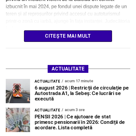
izbucnit în mai 2024, pe fondul unei dispute legate de un
teren și al reproșurilor privind accesul cu autoturismul
printr-o zonă cu iarbă, ajunge în fața instanței. Judecătoria
[…]
CITEȘTE MAI MULT
ACTUALITATE
acum 17 minute
ACTUALITATE
6 august 2026 | Restricții de circulație pe
Autostrada A1, la Sebeș: Ce lucrări se
execută
acum 3 ore
ACTUALITATE
PENSII 2026 | Ce ajutoare de stat
primesc pensionarii în 2026: Condiții de
acordare. Lista completă