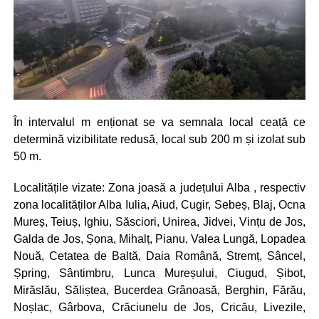
În intervalul m enționat se va semnala local ceață ce
determină vizibilitate redusă, local sub 200 m și izolat sub
50 m.
Localitățile vizate: Zona joasă a județului Alba , respectiv
zona localităților Alba Iulia, Aiud, Cugir, Sebeș, Blaj, Ocna
Mureș, Teiuș, Ighiu, Săsciori, Unirea, Jidvei, Vințu de Jos,
Galda de Jos, Șona, Mihalț, Pianu, Valea Lungă, Lopadea
Nouă, Cetatea de Baltă, Daia Română, Stremț, Sâncel,
Șpring, Sântimbru, Lunca Mureșului, Ciugud, Șibot,
Mirăslău, Săliștea, Bucerdea Grânoasă, Berghin, Fărău,
Noșlac, Gârbova, Crăciunelu de Jos, Cricău, Livezile,