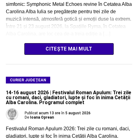
simfonic: Symphonic Metal Echoes revine în Cetatea Alba
Carolina Alba Iulia se pregătește pentru trei zile de
muzică intensă, atmosferă gotică și emoții duse la extrem.
Între 21 și 23 august 2026, la Spațiile Ryma, în Cetatea
Alba Carolina, are loc cea de-a treia ediție a […]
CITEȘTE MAI MULT
CURIER JUDEȚEAN
14-16 august 2026 | Festivalul Roman Apulum: Trei zile
cu romani, daci, gladiatori, lupte și foc în inima Cetății
Alba Carolina. Programul complet
Publicat
acum 13 ore
în
5 august 2026
De
Ioana Oprean
Festivalul Roman Apulum 2026: Trei zile cu romani, daci,
gladiatori, lupte și foc în inima Cetății Alba Carolina.