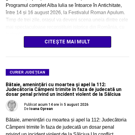
Programul complet Alba Iulia se întoarce în Antichitate,
între 14 și 16 august 2026, la Festivalul Roman Apulum.
Timp de trei zile, orașul va deveni scena uneia dintre cele
mai spectaculoase reconstituiri istorice din România, cu
legiuni […]
CITEȘTE MAI MULT
CURIER JUDEȚEAN
Bătaie, amenințări cu moartea și apel la 112:
Judecătoria Câmpeni trimite în faza de judecată un
dosar penal privind un incident violent de la Sălciua
Publicat
acum 14 ore
în
5 august 2026
De
Ioana Oprean
Bătaie, amenințări cu moartea și apel la 112: Judecătoria
Câmpeni trimite în faza de judecată un dosar penal
privind un incident violent de la Sălciua Un conflict