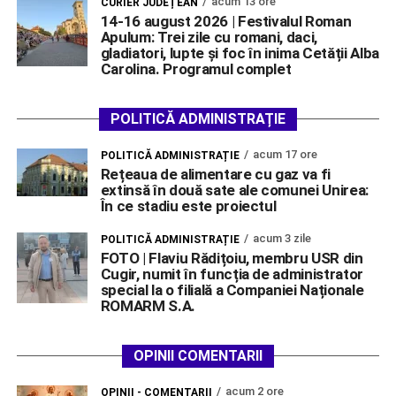
acum 13 ore
CURIER JUDEȚEAN
14-16 august 2026 | Festivalul Roman
Apulum: Trei zile cu romani, daci,
gladiatori, lupte și foc în inima Cetății Alba
Carolina. Programul complet
POLITICĂ ADMINISTRAȚIE
acum 17 ore
POLITICĂ ADMINISTRAȚIE
Rețeaua de alimentare cu gaz va fi
extinsă în două sate ale comunei Unirea:
În ce stadiu este proiectul
acum 3 zile
POLITICĂ ADMINISTRAȚIE
FOTO | Flaviu Rădițoiu, membru USR din
Cugir, numit în funcția de administrator
special la o filială a Companiei Naționale
ROMARM S.A.
OPINII COMENTARII
acum 2 ore
OPINII - COMENTARII