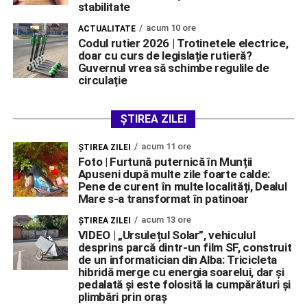
stabilitate
acum 10 ore
ACTUALITATE
Codul rutier 2026 | Trotinetele electrice,
doar cu curs de legislație rutieră?
Guvernul vrea să schimbe regulile de
circulație
ȘTIREA ZILEI
acum 11 ore
ŞTIREA ZILEI
Foto | Furtună puternică în Munții
Apuseni după multe zile foarte calde:
Pene de curent în multe localități, Dealul
Mare s-a transformat în patinoar
acum 13 ore
ŞTIREA ZILEI
VIDEO | „Ursulețul Solar”, vehiculul
desprins parcă dintr-un film SF, construit
de un informatician din Alba: Tricicleta
hibridă merge cu energia soarelui, dar și
pedalată și este folosită la cumpărături și
plimbări prin oraș