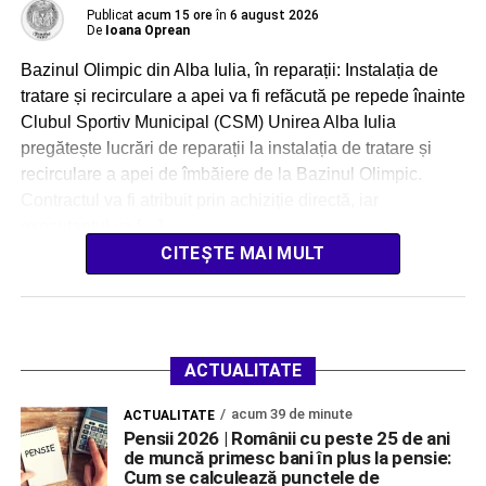
Publicat
acum 15 ore
în
6 august 2026
De
Ioana Oprean
Bazinul Olimpic din Alba Iulia, în reparații: Instalația de
tratare și recirculare a apei va fi refăcută pe repede înainte
Clubul Sportiv Municipal (CSM) Unirea Alba Iulia
pregătește lucrări de reparații la instalația de tratare și
recirculare a apei de îmbăiere de la Bazinul Olimpic.
Contractul va fi atribuit prin achiziție directă, iar
executantul va […]
CITEȘTE MAI MULT
ACTUALITATE
acum 39 de minute
ACTUALITATE
Pensii 2026 | Românii cu peste 25 de ani
de muncă primesc bani în plus la pensie:
Cum se calculează punctele de