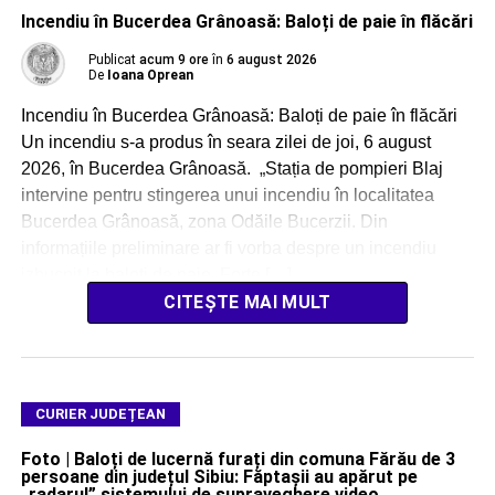
Incendiu în Bucerdea Grânoasă: Baloți de paie în flăcări
Publicat
acum 9 ore
în
6 august 2026
De
Ioana Oprean
Incendiu în Bucerdea Grânoasă: Baloți de paie în flăcări
Un incendiu s-a produs în seara zilei de joi, 6 august
2026, în Bucerdea Grânoasă. „Stația de pompieri Blaj
intervine pentru stingerea unui incendiu în localitatea
Bucerdea Grânoasă, zona Odăile Bucerzii. Din
informațiile preliminare ar fi vorba despre un incendiu
izbucnit la baloți de paie. Forțe […]
CITEȘTE MAI MULT
CURIER JUDEȚEAN
Foto | Baloți de lucernă furați din comuna Fărău de 3
persoane din județul Sibiu: Făptașii au apărut pe
„radarul” sistemului de supraveghere video