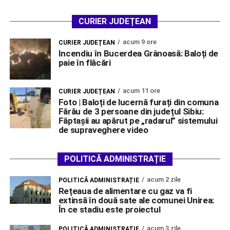
CURIER JUDEȚEAN
acum 9 ore
CURIER JUDEȚEAN
Incendiu în Bucerdea Grânoasă: Baloți de
paie în flăcări
acum 11 ore
CURIER JUDEȚEAN
Foto | Baloți de lucernă furați din comuna
Fărău de 3 persoane din județul Sibiu:
Făptașii au apărut pe „radarul” sistemului
de supraveghere video
POLITICĂ ADMINISTRAȚIE
acum 2 zile
POLITICĂ ADMINISTRAȚIE
Rețeaua de alimentare cu gaz va fi
extinsă în două sate ale comunei Unirea:
În ce stadiu este proiectul
acum 3 zile
POLITICĂ ADMINISTRAȚIE