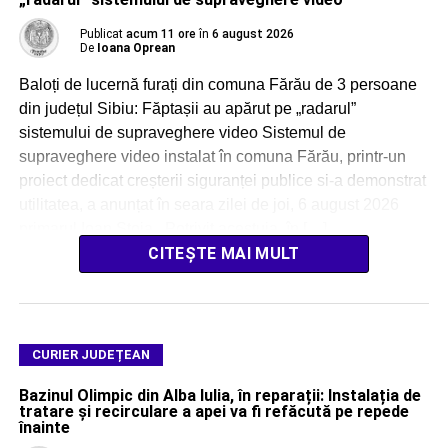
Publicat
acum 11 ore
în
6 august 2026
De
Ioana Oprean
Baloți de lucernă furați din comuna Fărău de 3 persoane
din județul Sibiu: Făptașii au apărut pe „radarul”
sistemului de supraveghere video Sistemul de
supraveghere video instalat în comuna Fărău, printr-un
proiect dedicat creșterii siguranței publice si-a demonstrat
utilitatea, a anunțat în seara zilei de joi, 6 august 2026
primarul Ioan Stoia. Potrivit acestuia, în […]
CITEȘTE MAI MULT
CURIER JUDEȚEAN
Bazinul Olimpic din Alba Iulia, în reparații: Instalația de
tratare și recirculare a apei va fi refăcută pe repede
înainte