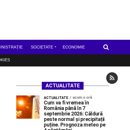
INISTRAȚIE
SOCIETATE
ECONOMIE
OKIES
ACTUALITATE
acum o oră
ACTUALITATE
Cum va fi vremea în
România până în 7
septembrie 2026: Căldură
peste normal și precipitații
puține. Prognoza meteo pe