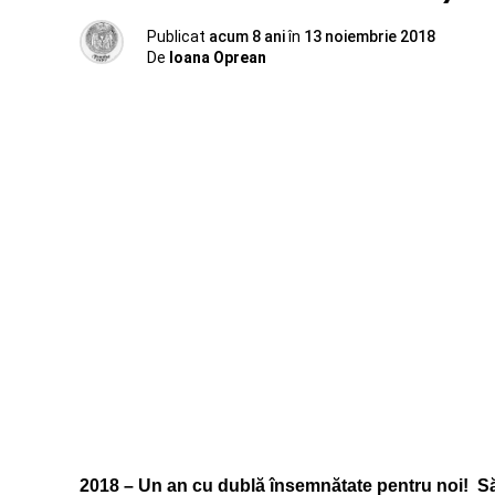
Publicat
acum 8 ani
în
13 noiembrie 2018
De
Ioana Oprean
2018 – Un an cu dublă însemnătate pentru noi! Săr