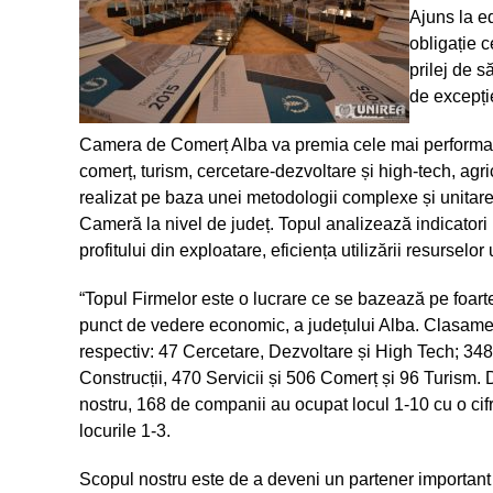
Ajuns la e
obligație c
prilej de s
de excepți
Camera de Comerț Alba va premia cele mai performante
comerț, turism, cercetare-dezvoltare și high-tech, agric
realizat pe baza unei metodologii complexe și unitare
Cameră la nivel de județ. Topul analizează indicatori p
profitului din exploatare, eficiența utilizării resurselor
“Topul Firmelor este o lucrare ce se bazează pe foarte 
punct de vedere economic, a județului Alba. Clasame
respectiv: 47 Cercetare, Dezvoltare și High Tech; 348 
Construcții, 470 Servicii și 506 Comerț și 96 Turism.
nostru, 168 de companii au ocupat locul 1-10 cu o ci
locurile 1-3.
Scopul nostru este de a deveni un partener important 