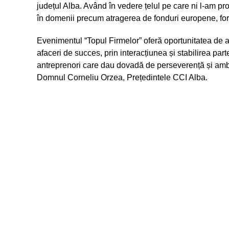
județul Alba. Având în vedere țelul pe care ni l-am pro
în domenii precum atragerea de fonduri europene, form
Evenimentul “Topul Firmelor” oferă oportunitatea de 
afaceri de succes, prin interacțiunea și stabilirea part
antreprenori care dau dovadă de perseverență și ambiție
Domnul Corneliu Orzea, Prețedintele CCI Alba.