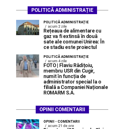
POLITICĂ ADMINISTRAȚIE
POLITICĂ ADMINISTRAȚIE
acum 2 zile
Rețeaua de alimentare cu
gaz va fi extinsă în două
sate ale comunei Unirea: În
ce stadiu este proiectul
POLITICĂ ADMINISTRAȚIE
acum 4 zile
FOTO | Flaviu Rădițoiu,
membru USR din Cugir,
numit în funcția de
administrator special la o
filială a Companiei Naționale
ROMARM S.A.
OPINII COMENTARII
OPINII - COMENTARII
acum 21 de ore