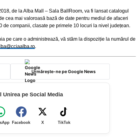
018, de la Alba Mall – Sala BallRoom, va fi lansat catalogul
inde cea mai valoroasă bază de date pentru mediul de afaceri
 de companii, clasate pe primele 10 locuri la nivel județean.
nia pe care o administrează, vă stăm la dispoziție la numărul de
lba@cciaalba.ro
.
Urmărește-ne pe Google News
l Unirea pe Social Media
sApp
Facebook
X
TikTok