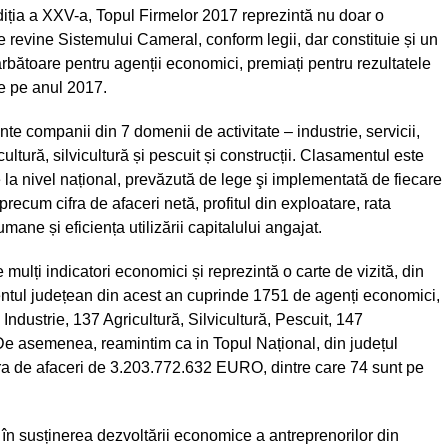
diția a XXV-a, Topul Firmelor 2017 reprezintă nu doar o
e revine Sistemului Cameral, conform legii, dar constituie și un
ărbătoare pentru agenții economici, premiați pentru rezultatele
e pe anul 2017.
 companii din 7 domenii de activitate – industrie, servicii,
ultură, silvicultură și pescuit și construcții. Clasamentul este
 la nivel național, prevăzută de lege şi implementată de fiecare
recum cifra de afaceri netă, profitul din exploatare, rata
 umane și eficiența utilizării capitalului angajat.
mulți indicatori economici și reprezintă o carte de vizită, din
ntul județean din acest an cuprinde 1751 de agenți economici,
Industrie, 137 Agricultură, Silvicultură, Pescuit, 147
 De asemenea, reamintim ca in Topul Național, din județul
fra de afaceri de 3.203.772.632 EURO, dintre care 74 sunt pe
în susținerea dezvoltării economice a antreprenorilor din