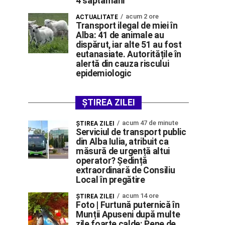
4 săptămâni
acum 2 ore
ACTUALITATE
Transport ilegal de miei în
Alba: 41 de animale au
dispărut, iar alte 51 au fost
eutanasiate. Autoritățile în
alertă din cauza riscului
epidemiologic
ȘTIREA ZILEI
acum 47 de minute
ŞTIREA ZILEI
Serviciul de transport public
din Alba Iulia, atribuit ca
măsură de urgență altui
operator? Ședință
extraordinară de Consiliu
Local în pregătire
acum 14 ore
ŞTIREA ZILEI
Foto | Furtună puternică în
Munții Apuseni după multe
zile foarte calde: Pene de