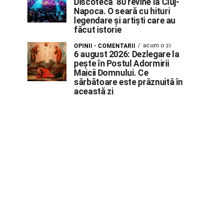
Discoteca ’80 revine la Cluj-
Napoca. O seară cu hituri
legendare și artiști care au
făcut istorie
acum o zi
OPINII - COMENTARII
6 august 2026: Dezlegare la
pește în Postul Adormirii
Maicii Domnului. Ce
sărbătoare este prăznuită în
această zi