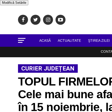
Modifică Setările
ACASĂ
ACTUALITATE
ŞTIREA ZILEI
CONT
CURIER JUDEȚEAN
TOPUL FIRMELOR d
Cele mai bune afa
în 15 noiembrie, l