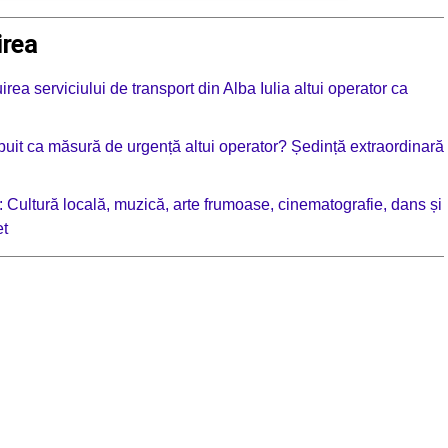
irea
rea serviciului de transport din Alba Iulia altui operator ca
tribuit ca măsură de urgență altui operator? Ședință extraordinară
 Cultură locală, muzică, arte frumoase, cinematografie, dans și
et