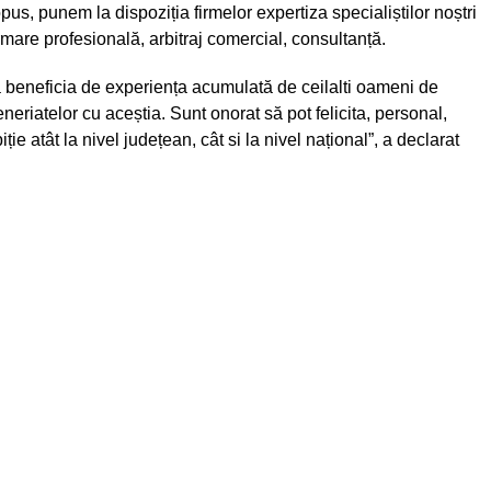
pus, punem la dispoziția firmelor expertiza specialiștilor noștri
are profesională, arbitraj comercial, consultanță.
a beneficia de experiența acumulată de ceilalti oameni de
eneriatelor cu aceștia. Sunt onorat să pot felicita, personal,
 atât la nivel județean, cât si la nivel național”, a declarat