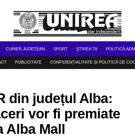
CURIER JUDEȚEAN
SPORT
ŞTIREA TA
POLITICĂ ADM
ACT
PUBLICITATE
CONFIDENȚIALITATE ȘI POLITICĂ DE CO
in județul Alba:
ceri vor fi premiate
a Alba Mall