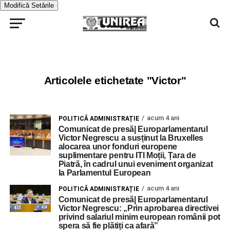
Modifică Setările
Articolele etichetate "Victor"
acum 4 ani
POLITICĂ ADMINISTRAȚIE
Comunicat de presă| Europarlamentarul
Victor Negrescu a susținut la Bruxelles
alocarea unor fonduri europene
suplimentare pentru ITI Moții, Țara de
Piatră, în cadrul unui eveniment organizat
la Parlamentul European
acum 4 ani
POLITICĂ ADMINISTRAȚIE
Comunicat de presă| Europarlamentarul
Victor Negrescu: „Prin aprobarea directivei
privind salariul minim european românii pot
spera să fie plătiți ca afară”