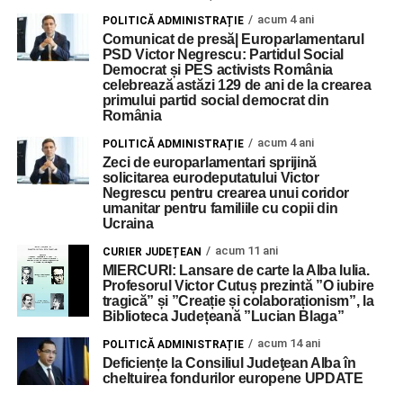
acum 4 ani
POLITICĂ ADMINISTRAȚIE
Comunicat de presă| Europarlamentarul
PSD Victor Negrescu: Partidul Social
Democrat și PES activists România
celebrează astăzi 129 de ani de la crearea
primului partid social democrat din
România
acum 4 ani
POLITICĂ ADMINISTRAȚIE
Zeci de europarlamentari sprijină
solicitarea eurodeputatului Victor
Negrescu pentru crearea unui coridor
umanitar pentru familiile cu copii din
Ucraina
acum 11 ani
CURIER JUDEȚEAN
MIERCURI: Lansare de carte la Alba Iulia.
Profesorul Victor Cutuș prezintă ”O iubire
tragică” și ”Creație și colaboraționism”, la
Biblioteca Județeană ”Lucian Blaga”
acum 14 ani
POLITICĂ ADMINISTRAȚIE
Deficiențe la Consiliul Judeţean Alba în
cheltuirea fondurilor europene UPDATE