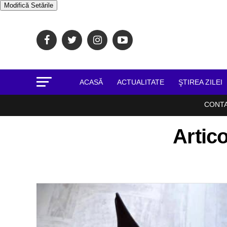
Modifică Setările
ACASĂ
ACTUALITATE
ŞTIREA ZILEI
CONT
Artico