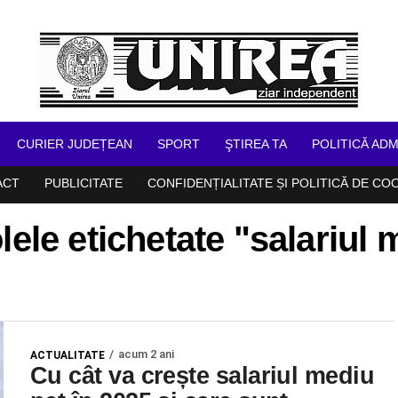
CURIER JUDEȚEAN
SPORT
ŞTIREA TA
POLITICĂ ADM
ACT
PUBLICITATE
CONFIDENȚIALITATE ȘI POLITICĂ DE CO
lele etichetate "salariul
acum 2 ani
ACTUALITATE
Cu cât va crește salariul mediu