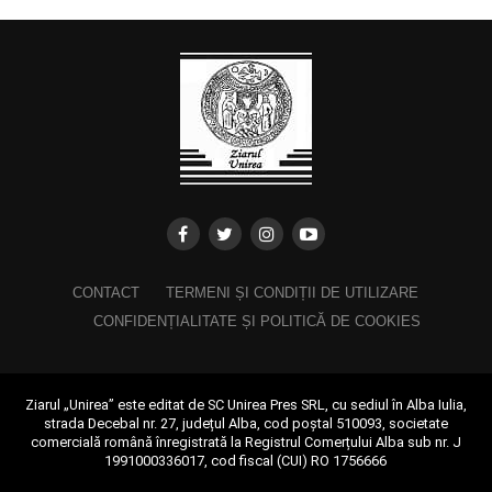
CONTACT
TERMENI ȘI CONDIȚII DE UTILIZARE
CONFIDENȚIALITATE ȘI POLITICĂ DE COOKIES
Ziarul „Unirea” este editat de SC Unirea Pres SRL, cu sediul în Alba Iulia,
strada Decebal nr. 27, județul Alba, cod poștal 510093, societate
comercială română înregistrată la Registrul Comerțului Alba sub nr. J
1991000336017, cod fiscal (CUI) RO 1756666