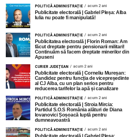
acum 2 ani
POLITICĂ ADMINISTRAȚIE
Publicitate electorală | Gabriel Pleșa: Alba
Iulia nu poate fi manipulată!
acum 2 ani
POLITICĂ ADMINISTRAȚIE
Publicitatea electorală | Florin Roman: Am
făcut dreptate pentru pensionarii militari!
Continuăm să facem dreptate minerilor din
Apuseni
acum 2 ani
CURIER JUDEȚEAN
Publicitate electorală | Corneliu Mureșan:
Candidez pentru funcția de vicepreședinte
al CJ Alba, cu un plan serios pentru
reducerea tarifelor la apă și canalizare
acum 2 ani
POLITICĂ ADMINISTRAȚIE
Publicitate electorală | Stroia Mircia:
Partidul S.O.S România alături de Diana
Iovanovici Șoșoacă luptă pentru
dumneavoastră
acum 2 ani
POLITICĂ ADMINISTRAȚIE
Publicitate electorală | Gabriel Pleșa: