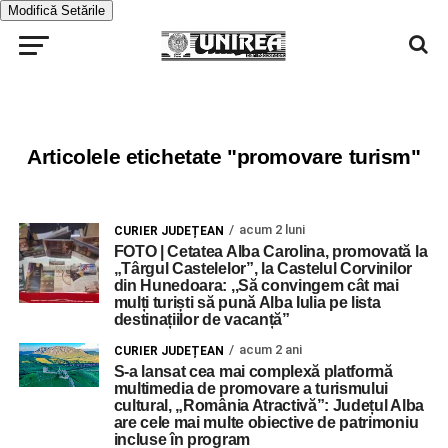
Modifică Setările
Articolele etichetate "promovare turism"
acum 2 luni
CURIER JUDEȚEAN
FOTO | Cetatea Alba Carolina, promovată la
„Târgul Castelelor”, la Castelul Corvinilor
din Hunedoara: ,,Să convingem cât mai
mulți turiști să pună Alba Iulia pe lista
destinațiilor de vacanță”
acum 2 ani
CURIER JUDEȚEAN
S-a lansat cea mai complexă platformă
multimedia de promovare a turismului
cultural, „România Atractivă”: Județul Alba
are cele mai multe obiective de patrimoniu
incluse în program