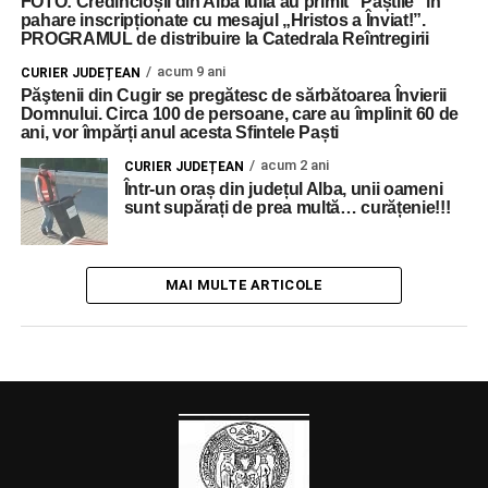
FOTO: Credincioșii din Alba Iulia au primit ”Paștile” în
pahare inscripționate cu mesajul „Hristos a Înviat!”.
PROGRAMUL de distribuire la Catedrala Reîntregirii
acum 9 ani
CURIER JUDEȚEAN
Păştenii din Cugir se pregătesc de sărbătoarea Învierii
Domnului. Circa 100 de persoane, care au împlinit 60 de
ani, vor împărți anul acesta Sfintele Paști
acum 2 ani
CURIER JUDEȚEAN
Într-un oraș din județul Alba, unii oameni
sunt supărați de prea multă… curățenie!!!
MAI MULTE ARTICOLE