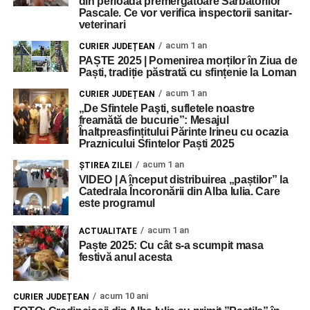
din perioada premergătoare Sărbătorilor
Pascale. Ce vor verifica inspectorii sanitar-
veterinari
acum 1 an
CURIER JUDEȚEAN
PAȘTE 2025 | Pomenirea morților în Ziua de
Paști, tradiție păstrată cu sfințenie la Loman
acum 1 an
CURIER JUDEȚEAN
„De Sfintele Paşti, sufletele noastre
freamătă de bucurie”: Mesajul
Înaltpreasfințitului Părinte Irineu cu ocazia
Praznicului Sfintelor Paști 2025
acum 1 an
ŞTIREA ZILEI
VIDEO | A început distribuirea „paștilor” la
Catedrala Încoronării din Alba Iulia. Care
este programul
acum 1 an
ACTUALITATE
Paște 2025: Cu cât s-a scumpit masa
festivă anul acesta
acum 10 ani
CURIER JUDEȚEAN