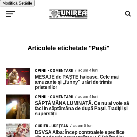
Modifică Setările
Articolele etichetate "Paşti"
acum 4 luni
OPINII - COMENTARII
MESAJE de PAŞTE haioase. Cele mai
amuzante și „funny” urări de trimis
prietenilor
acum 4 luni
OPINII - COMENTARII
SĂPTĂMÂNA LUMINATĂ. Ce nu ai voie să
faci în săptămâna de după Paști. Tradiții și
superstiții
acum 5 luni
CURIER JUDEȚEAN
DSVSA Alba: Încep controalele specifice