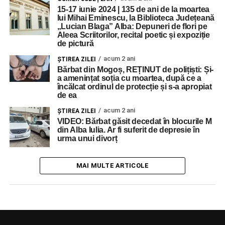
15-17 iunie 2024 | 135 de ani de la moartea
lui Mihai Eminescu, la Biblioteca Județeană
„Lucian Blaga” Alba: Depuneri de flori pe
Aleea Scriitorilor, recital poetic și expoziție
de pictură
acum 2 ani
ŞTIREA ZILEI
Bărbat din Mogoș, REȚINUT de polițiști: Și-
a amenințat soția cu moartea, după ce a
încălcat ordinul de protecție și s-a apropiat
de ea
acum 2 ani
ŞTIREA ZILEI
VIDEO: Bărbat găsit decedat în blocurile M
din Alba Iulia. Ar fi suferit de depresie în
urma unui divorț
MAI MULTE ARTICOLE