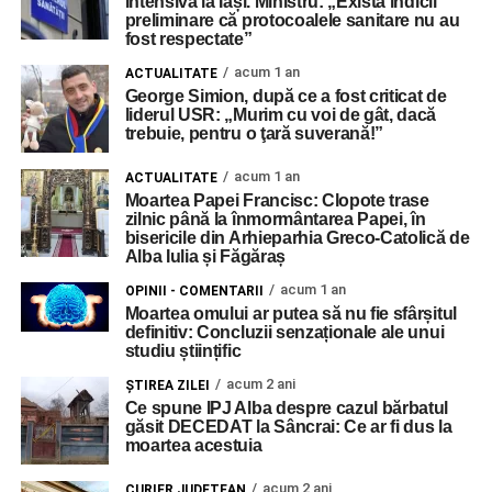
Intensivă la Iași. Ministru: „Există indicii
preliminare că protocoalele sanitare nu au
fost respectate”
acum 1 an
ACTUALITATE
George Simion, după ce a fost criticat de
liderul USR: „Murim cu voi de gât, dacă
trebuie, pentru o ţară suverană!”
acum 1 an
ACTUALITATE
Moartea Papei Francisc: Clopote trase
zilnic până la înmormântarea Papei, în
bisericile din Arhieparhia Greco-Catolică de
Alba Iulia și Făgăraș
acum 1 an
OPINII - COMENTARII
Moartea omului ar putea să nu fie sfârșitul
definitiv: Concluzii senzaționale ale unui
studiu științific
acum 2 ani
ŞTIREA ZILEI
Ce spune IPJ Alba despre cazul bărbatul
găsit DECEDAT la Sâncrai: Ce ar fi dus la
moartea acestuia
acum 2 ani
CURIER JUDEȚEAN