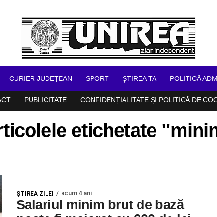
CURIER JUDEȚEAN
SPORT
ŞTIREA TA
POLITICĂ ADM
ACT
PUBLICITATE
CONFIDENȚIALITATE ȘI POLITICĂ DE CO
ticolele etichetate "min
acum 4 ani
ŞTIREA ZILEI
Salariul minim brut de bază