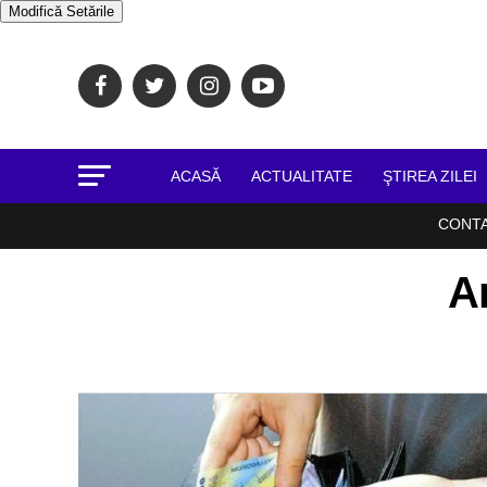
Modifică Setările
ACASĂ
ACTUALITATE
ŞTIREA ZILEI
CONT
Ar